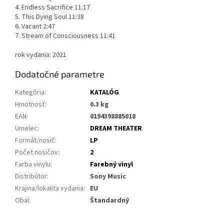
4. Endless Sacrifice 11:17
5. This Dying Soul 11:38
6. Vacant 2:47
7. Stream of Consciousness 11:41
rok vydania: 2021
Dodatočné parametre
Kategória
:
KATALÓG
Hmotnosť
:
0.3 kg
EAN
:
0194398885018
Umelec
:
DREAM THEATER
Formát/nosič
:
LP
Počet nosičov
:
2
Farba vinylu
:
Farebný vinyl
Distribútor
:
Sony Music
Krajina/lokalita vydania
:
EU
Obal
:
Štandardný