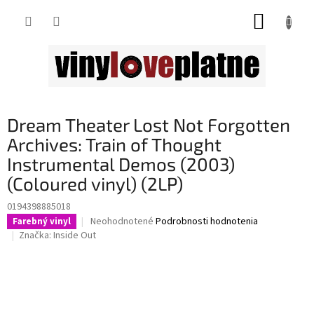
Prejsť
NÁKUP
na
obsah
KOŠÍK
Dream Theater Lost Not Forgotten
Archives: Train of Thought
Instrumental Demos (2003)
(Coloured vinyl) (2LP)
0194398885018
Priemerné
Neohodnotené
Podrobnosti hodnotenia
Farebný vinyl
hodnotenie
Značka:
Inside Out
produktu
je
0,0
z
5
hviezdičiek.