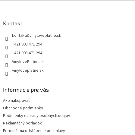
Z
á
p
ä
Kontakt
t
kontakt
@
vinyloveplatne.sk
i
e
+421 903 471 294
+421 903 471 294
VinylovePlatne.sk
vinyloveplatne.sk
Informácie pre vás
Ako nakupovať
Obchodné podmienky
Podmienky ochrany osobných údajov
Reklamačný poriadok
Formulár na odstúpenie od zmluvy