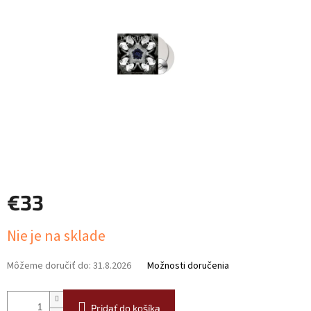
€33
Jednotková
Nie je na sklade
cena:
Môžeme doručiť do:
31.8.2026
Možnosti doručenia
Pridať do košíka