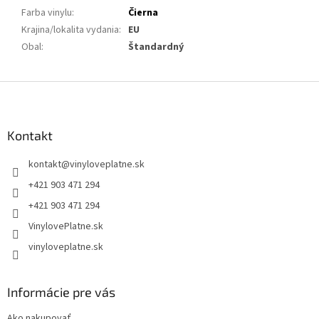
Farba vinylu
:
Čierna
Krajina/lokalita vydania
:
EU
Obal
:
Štandardný
Z
á
p
ä
Kontakt
t
kontakt
@
vinyloveplatne.sk
i
e
+421 903 471 294
+421 903 471 294
VinylovePlatne.sk
vinyloveplatne.sk
Informácie pre vás
Ako nakupovať