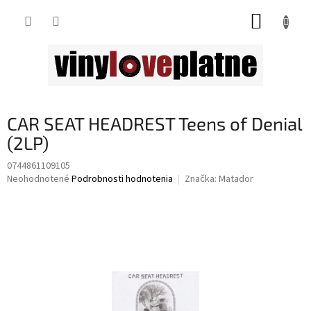
Prejsť
NÁKUP
na
obsah
KOŠÍK
CAR SEAT HEADREST Teens of Denial
(2LP)
0744861109105
Priemerné
Neohodnotené
Podrobnosti hodnotenia
Značka:
Matador
hodnotenie
produktu
je
0,0
z
5
hviezdičiek.