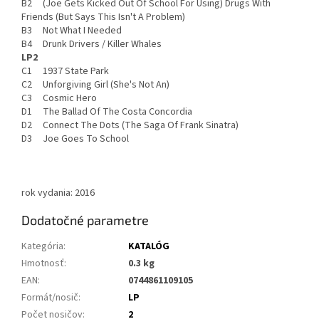
B2 (Joe Gets Kicked Out Of School For Using) Drugs With
Friends (But Says This Isn't A Problem)
B3 Not What I Needed
B4 Drunk Drivers / Killer Whales
LP2
C1 1937 State Park
C2 Unforgiving Girl (She's Not An)
C3 Cosmic Hero
D1 The Ballad Of The Costa Concordia
D2 Connect The Dots (The Saga Of Frank Sinatra)
D3 Joe Goes To School
rok vydania: 2016
Dodatočné parametre
Kategória
:
KATALÓG
Hmotnosť
:
0.3 kg
EAN
:
0744861109105
Formát/nosič
:
LP
Počet nosičov
:
2