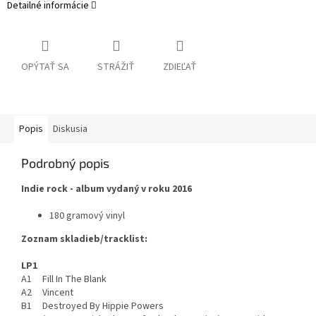
Detailné informácie
OPÝTAŤ SA
STRÁŽIŤ
ZDIEĽAŤ
Popis
Diskusia
Podrobný popis
Indie rock - album vydaný v roku 2016
180 gramový vinyl
Zoznam skladieb/tracklist:
LP1
A1 Fill In The Blank
A2 Vincent
B1 Destroyed By Hippie Powers