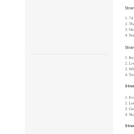
Stran
1. 74
2. T
3. O
4. St
Stran
1. Ke
2. Li
3. Wh
4. T
Stra
1. Ev
2. Le
3. Gu
4. S
Stra