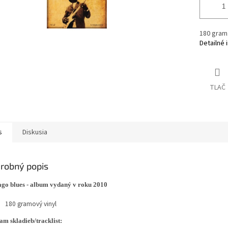
180 gram.
Detailné 
TLAČ
s
Diskusia
robný popis
ago blues - album vydaný v roku 2010
180 gramový vinyl
m skladieb/tracklist: