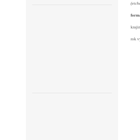
(etch
forma
kraji
rok v