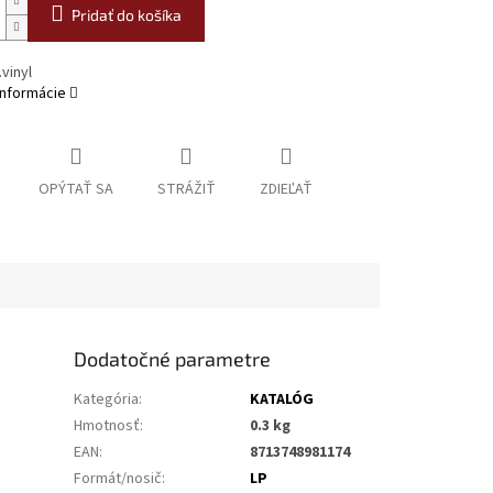
Pridať do košíka
vinyl
informácie
OPÝTAŤ SA
STRÁŽIŤ
ZDIEĽAŤ
Dodatočné parametre
Kategória
:
KATALÓG
Hmotnosť
:
0.3 kg
EAN
:
8713748981174
Formát/nosič
:
LP