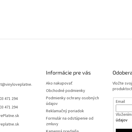
Informácie pre vás
Odobera
Ako nakupovať
Vložte svo
t
@
vinyloveplatne.
produktoch
Obchodné podmienky
Podmienky ochrany osobných
03 471 294
Email
údajov
03 471 294
Reklamačný poriadok
Vložením 
vePlatne.sk
Formulár na odstúpenie od
údajov
zmluvy
veplatne.sk
Kamenná predajňa