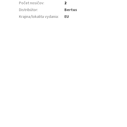
Počet nosičov
:
2
Distribútor
:
Bertus
Krajina/lokalita vydania
:
EU