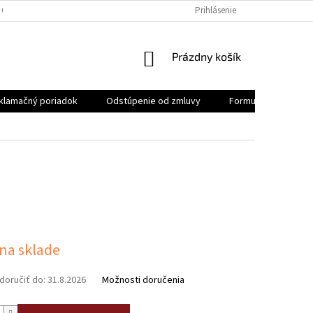
 OSOBNÝCH ÚDAJOV
REKLAMAČNÝ PORIADOK
Prihlásenie
FORMULÁR NA ODSTÚ
NÁKUPNÝ
Prázdny košík
KOŠÍK
klamačný poriadok
Odstúpenie od zmluvy
Formulár na odstúp
ová
 na sklade
oručiť do:
31.8.2026
Možnosti doručenia