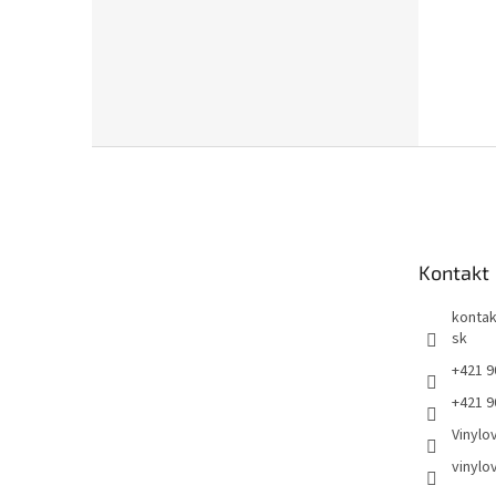
Z
á
p
ä
t
Kontakt
i
e
kontak
sk
+421 9
+421 9
Vinylo
vinylo