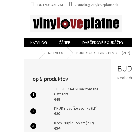
Prejsť
+421 903 471 294
kontakt@vinyloveplatne.sk
na
obsah
KATALÓG
ŽÁNER
DARČEKOVÉ POUKÁŽKY
Domov
KATALÓG
BUDDY GUY LIVING PROOF (2LP)
B
BUD
o
č
Priemer
Neohod
Top 9 produktov
n
hodnote
ý
produkt
THE SPECIALS Live from the
p
Cathedral
je
€49
0,0
a
z
n
PRÚDY Zvoňte zvonky (LP)
5
e
€20
hviezdič
l
Deep Purple - Splat! (2LP)
€54