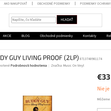
AKO NAKUPOVAŤ
OBCHODNÉ PODMIENKY
PODMIENKY OCHRANY
HĽADAŤ
AKCIE
BLOG
Obchodné podmienky
Kontakty
Re
DY GUY LIVING PROOF (2LP)
8713748981174
né
notené
Podrobnosti hodnotenia
Značka:
Music On Vinyl
nie
€33
u
Jednotk
Nie je
cena:
iek.
Môžeme d