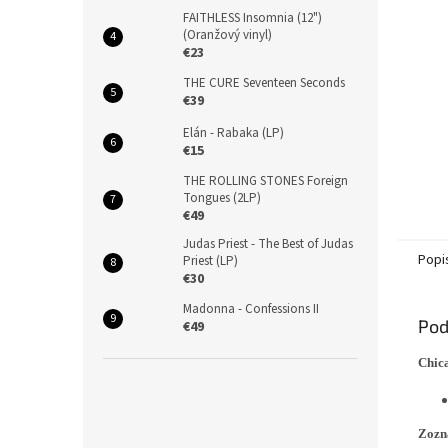
FAITHLESS Insomnia (12")
(Oranžový vinyl)
€23
THE CURE Seventeen Seconds
€39
Elán - Rabaka (LP)
€15
THE ROLLING STONES Foreign
Tongues (2LP)
€49
Judas Priest - The Best of Judas
Popi
Priest (LP)
€30
Madonna - Confessions II
Pod
€49
Chic
Zozna