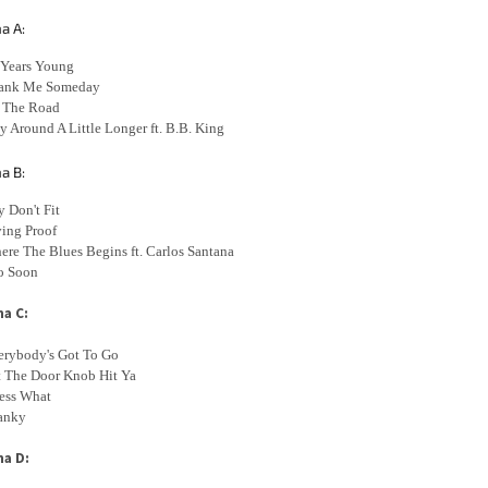
a A:
 Years Young
hank Me Someday
n The Road
ay Around A Little Longer ft. B.B. King
a B:
y Don't Fit
ving Proof
ere The Blues Begins ft. Carlos Santana
oo Soon
na C:
erybody's Got To Go
t The Door Knob Hit Ya
ess What
kanky
na D: