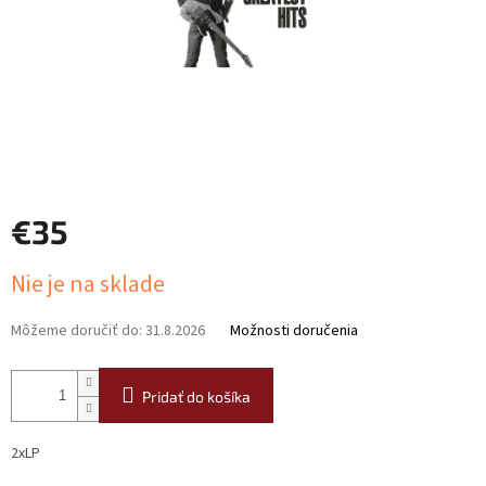
€35
Jednotková
Nie je na sklade
cena:
Môžeme doručiť do:
31.8.2026
Možnosti doručenia
Pridať do košíka
2xLP