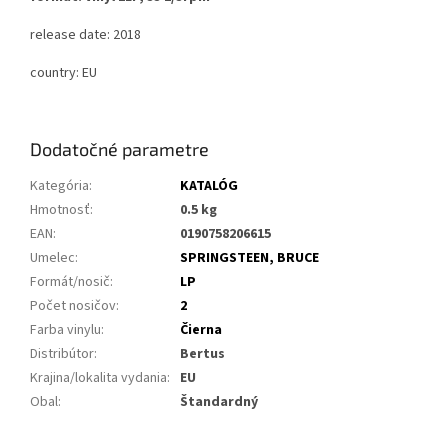
release date: 2018
country: EU
Dodatočné parametre
Kategória
:
KATALÓG
Hmotnosť
:
0.5 kg
EAN
:
0190758206615
Umelec
:
SPRINGSTEEN, BRUCE
Formát/nosič
:
LP
Počet nosičov
:
2
Farba vinylu
:
Čierna
Distribútor
:
Bertus
Krajina/lokalita vydania
:
EU
Obal
:
Štandardný