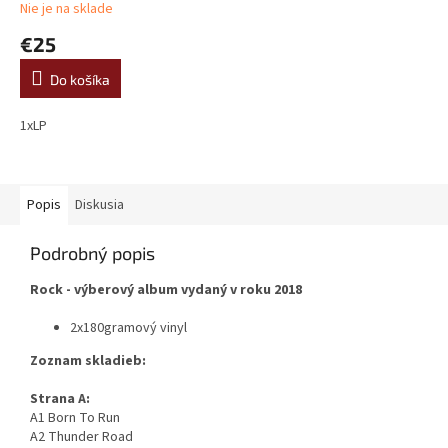
Nie je na sklade
€25
Do košíka
1xLP
Popis
Diskusia
Podrobný popis
Rock - výberový album vydaný v roku 2018
2x180gramový vinyl
Zoznam skladieb:
Strana A:
A1 Born To Run
A2 Thunder Road