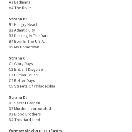
A3 Badlands
A4 The River
Strana B:
B1 Hungry Heart
B2 Atlantic City
B3 Dancing In The Dark
B4 Born In The U.S.A.
B5 My Hometown
Strana C:
C1 Glory Days
C2 Brilliant Disguise
C3 Human Touch
C4 Better Days
C5 Streets Of Philadelphia
Strana D:
D1 Secret Garden
D2 Murder Incorporated
D3 Blood Brothers
D4 This Hard Land
format: vinyl 2LP, 33 1/3rpm