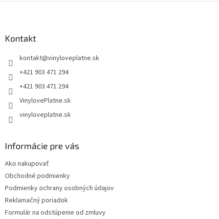
Z
á
p
ä
Kontakt
t
kontakt
@
vinyloveplatne.sk
i
e
+421 903 471 294
+421 903 471 294
VinylovePlatne.sk
vinyloveplatne.sk
Informácie pre vás
Ako nakupovať
Obchodné podmienky
Podmienky ochrany osobných údajov
Reklamačný poriadok
Formulár na odstúpenie od zmluvy