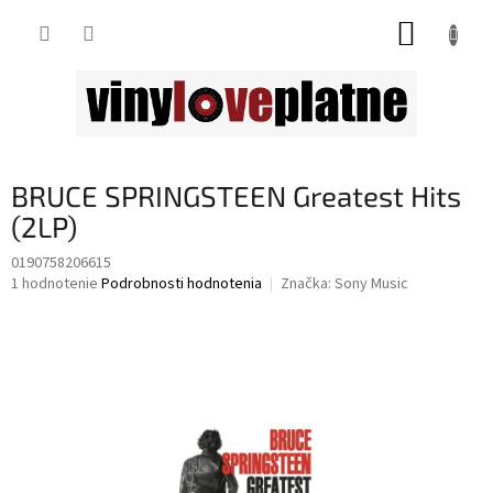
Prejsť
NÁKUP
na
obsah
KOŠÍK
BRUCE SPRINGSTEEN Greatest Hits
(2LP)
0190758206615
Priemerné
1 hodnotenie
Podrobnosti hodnotenia
Značka:
Sony Music
hodnotenie
produktu
je
5,0
z
5
hviezdičiek.