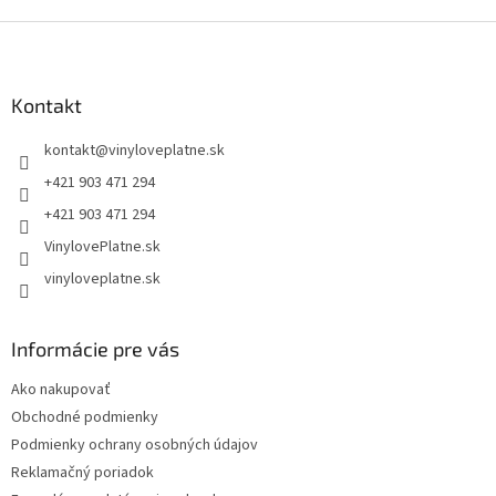
Z
á
p
ä
Kontakt
t
kontakt
@
vinyloveplatne.sk
i
e
+421 903 471 294
+421 903 471 294
VinylovePlatne.sk
vinyloveplatne.sk
Informácie pre vás
Ako nakupovať
Obchodné podmienky
Podmienky ochrany osobných údajov
Reklamačný poriadok