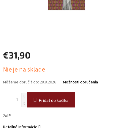
€31,90
Jednotková
Nie je na sklade
cena:
Môžeme doručiť do:
28.8.2026
Možnosti doručenia
Pridať do košíka
2xLP
Detailné informácie