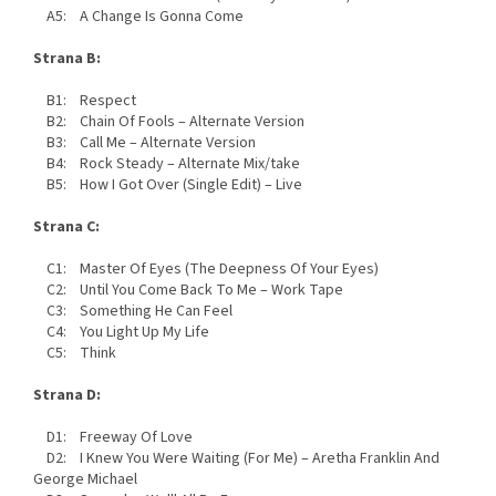
A5: A Change Is Gonna Come
Strana B:
B1: Respect
B2: Chain Of Fools – Alternate Version
B3: Call Me – Alternate Version
B4: Rock Steady – Alternate Mix/take
B5: How I Got Over (Single Edit) – Live
Strana C:
C1: Master Of Eyes (The Deepness Of Your Eyes)
C2: Until You Come Back To Me – Work Tape
C3: Something He Can Feel
C4: You Light Up My Life
C5: Think
Strana D:
D1: Freeway Of Love
D2: I Knew You Were Waiting (For Me) – Aretha Franklin And
George Michael