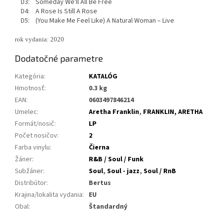
D3: Someday We'll All Be Free
D4: A Rose Is Still A Rose
D5: (You Make Me Feel Like) A Natural Woman – Live
rok vydania: 2020
Dodatočné parametre
Kategória
:
KATALÓG
Hmotnosť
:
0.3 kg
EAN
:
0603497846214
Umelec
:
Aretha Franklin
,
FRANKLIN, ARETHA
Formát/nosič
:
LP
Počet nosičov
:
2
Farba vinylu
:
Čierna
Žáner
:
R&B / Soul / Funk
Subžáner
:
Soul
,
Soul - jazz
,
Soul / RnB
Distribútor
:
Bertus
Krajina/lokalita vydania
:
EU
Obal
:
Štandardný