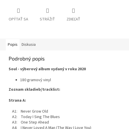
OPÝTAŤ SA
STRÁŽIŤ
ZDIEĽAŤ
Popis
Diskusia
Podrobný popis
Soul - výberový album vydaný v roku 2020
180 gramový vinyl
Zoznam skladieb/tracklist:
Strana A:
A1: Never Grow Old
A2: Today I Sing The Blues
A3: One Step Ahead
A4: I Never Loved A Man (The Way I Love You)