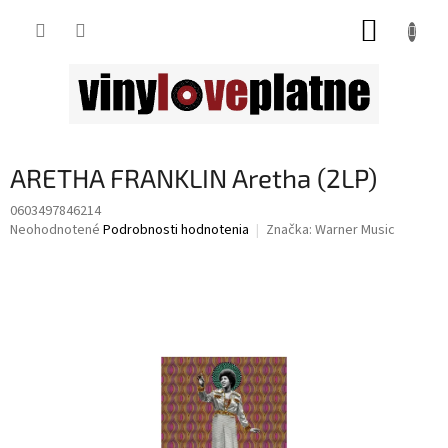
Prejsť
NÁKUP
na
obsah
KOŠÍK
ARETHA FRANKLIN Aretha (2LP)
0603497846214
Priemerné
Neohodnotené
Podrobnosti hodnotenia
Značka:
Warner Music
hodnotenie
produktu
je
0,0
z
5
hviezdičiek.