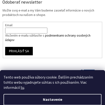
Odoberať newsletter
Vložte svoj e-mail a my Vám budeme zasielať informácie o nových
produktoch na našom e-shope.
Email
Vložením e-mailu súhlasíte s
podmienkami ochrany osobných
údajov
PRIHLÁSIŤ SA
Tento web používa súbory cookie. Ďalším prechádzaním
tohto webu vyjadrujete súhlas s ich používaním. Viac
informácií
tu
.
Nastavenie
Vytvoril Shoptet