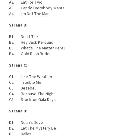
A2 Eat For Two
A3 Candy Everybody Wants
A4 I'm Not The Man
Strana B:
B1 Don't Talk
B2 Hey Jack Kerouac
B3 What's The Matter Here?
B4 Gold Rush Brides
Strana C:
C1 Like The Weather
C2 Trouble Me
C3 Jezebel
C4 Because The Night
C5 Stockton Gala Days
Strana D:
D1 Noah's Dove
D2 Let The Mystery Be
D3 Dallas