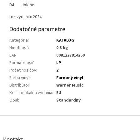
D4 Jolene
rok vydania: 2024
Dodatočné parametre
Kategória
:
KATALÓG
Hmotnosť
:
0.3 kg
EAN
:
0081227814250
Formát/nosič
:
LP
Počet nosičov
:
2
Farba vinylu
:
Farebný vinyl
Distribútor
:
Warner Music
Krajina/lokalita vydania
:
EU
Obal
:
Štandardný
Z
á
p
ä
Kontakt