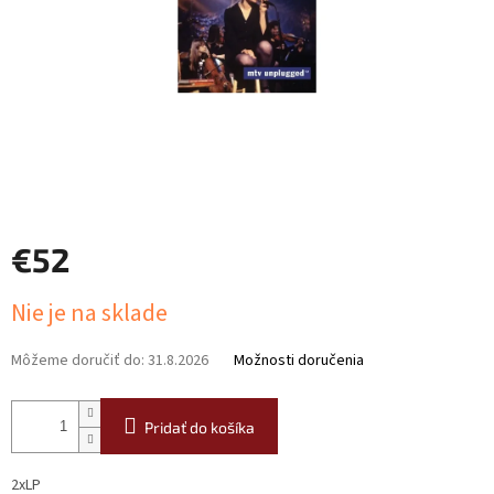
€52
Jednotková
Nie je na sklade
cena:
Môžeme doručiť do:
31.8.2026
Možnosti doručenia
Pridať do košíka
2xLP