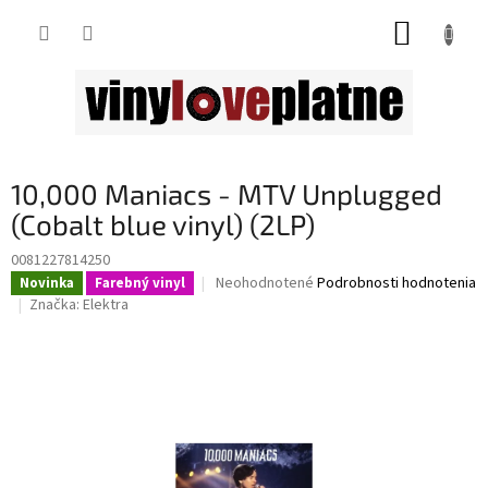
Prejsť
NÁKUP
na
obsah
KOŠÍK
10,000 Maniacs - MTV Unplugged
(Cobalt blue vinyl) (2LP)
0081227814250
Priemerné
Neohodnotené
Podrobnosti hodnotenia
Novinka
Farebný vinyl
hodnotenie
Značka:
Elektra
produktu
je
0,0
z
5
hviezdičiek.