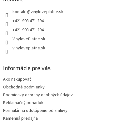
t
kontakt
@
vinyloveplatne.sk
i
e
+421 903 471 294
+421 903 471 294
VinylovePlatne.sk
vinyloveplatne.sk
Informácie pre vás
Ako nakupovať
Obchodné podmienky
Podmienky ochrany osobných údajov
Reklamačný poriadok
Formulár na odstúpenie od zmluvy
Kamenná predajňa