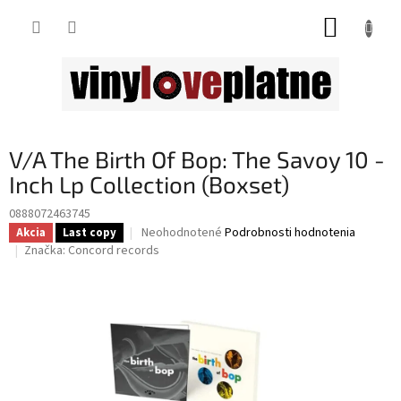
Prejsť
NÁKUP
na
obsah
KOŠÍK
V/A The Birth Of Bop: The Savoy 10 -
Inch Lp Collection (Boxset)
0888072463745
Priemerné
Neohodnotené
Podrobnosti hodnotenia
Akcia
Last copy
hodnotenie
Značka:
Concord records
produktu
je
0,0
z
5
hviezdičiek.