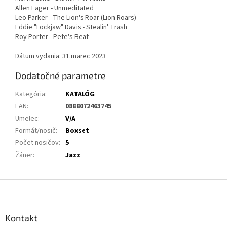
Allen Eager - Unmeditated
Leo Parker - The Lion's Roar (Lion Roars)
Eddie "Lockjaw" Davis - Stealin' Trash
Roy Porter - Pete's Beat
Dátum vydania: 31.marec 2023
Dodatočné parametre
Kategória
:
KATALÓG
EAN
:
0888072463745
Umelec
:
V/A
Formát/nosič
:
Boxset
Počet nosičov
:
5
Žáner
:
Jazz
Z
á
p
ä
Kontakt