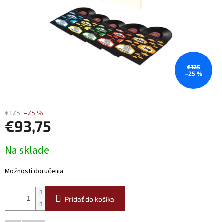
€125
–25 %
€125
–25 %
€93,75
Jednotková
Na sklade
cena:
Možnosti doručenia
Pridať do košíka