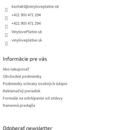
t
kontakt
@
vinyloveplatne.sk
i
e
+421 903 471 294
+421 903 471 294
VinylovePlatne.sk
vinyloveplatne.sk
Informácie pre vás
Ako nakupovať
Obchodné podmienky
Podmienky ochrany osobných údajov
Reklamačný poriadok
Formulár na odstúpenie od zmluvy
Kamenná predajňa
Odoberať newsletter