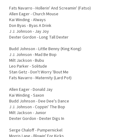
Fats Navarro - Hollerin' And Screamin' (Fatso)
Allen Eager - Church Mouse
Kai Winding - Always
Don Byas - Byas A Drink
J J. Johnson - Jay Joy
Dexter Gordon - Long Tall Dexter
Budd Johnson - Little Benny (King Kong)
J J. Johnson - Mad Be Bop
Milt Jackson - Bubu
Leo Parker - Solitude
Stan Getz - Don't Worry 'Bout Me
Fats Navarro - Maternity (Lard Pot)
Allen Eager - Donald Jay
Kai Winding - Saxon
Budd Johnson - Dee Dee's Dance
J J. Johnson - Coppin' The Bop
Milt Jackson - Junior
Dexter Gordon - Dexter Digs In
Serge Chaloff - Pumpernickel
Morris Lane - Blowin' For Kicks