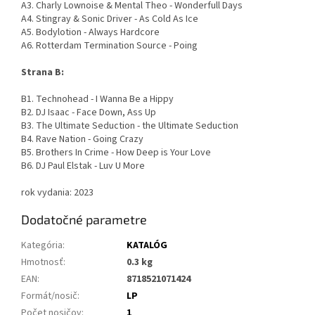
A3. Charly Lownoise & Mental Theo - Wonderfull Days
A4. Stingray & Sonic Driver - As Cold As Ice
A5. Bodylotion - Always Hardcore
A6. Rotterdam Termination Source - Poing
Strana B:
B1. Technohead - I Wanna Be a Hippy
B2. DJ Isaac - Face Down, Ass Up
B3. The Ultimate Seduction - the Ultimate Seduction
B4. Rave Nation - Going Crazy
B5. Brothers In Crime - How Deep is Your Love
B6. DJ Paul Elstak - Luv U More
rok vydania: 2023
Dodatočné parametre
Kategória
:
KATALÓG
Hmotnosť
:
0.3 kg
EAN
:
8718521071424
Formát/nosič
:
LP
Počet nosičov
:
1