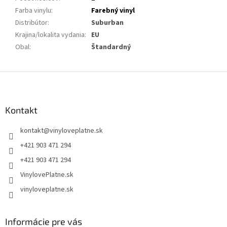
Farba vinylu
:
Farebný vinyl
Distribútor
:
Suburban
Krajina/lokalita vydania
:
EU
Obal
:
Štandardný
Z
á
p
ä
Kontakt
t
kontakt
@
vinyloveplatne.sk
i
e
+421 903 471 294
+421 903 471 294
VinylovePlatne.sk
vinyloveplatne.sk
Informácie pre vás