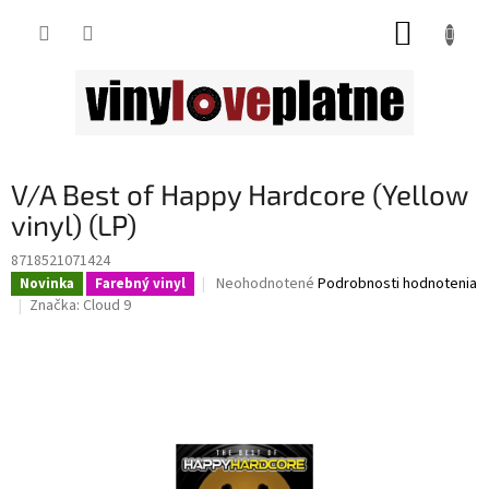
Prejsť
NÁKUP
na
obsah
KOŠÍK
V/A Best of Happy Hardcore (Yellow
vinyl) (LP)
8718521071424
Priemerné
Neohodnotené
Podrobnosti hodnotenia
Novinka
Farebný vinyl
hodnotenie
Značka:
Cloud 9
produktu
je
0,0
z
5
hviezdičiek.