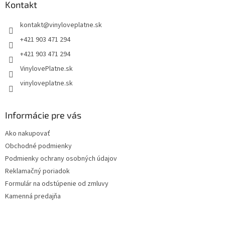
ä
Kontakt
t
kontakt
@
vinyloveplatne.sk
i
e
+421 903 471 294
+421 903 471 294
VinylovePlatne.sk
vinyloveplatne.sk
Informácie pre vás
Ako nakupovať
Obchodné podmienky
Podmienky ochrany osobných údajov
Reklamačný poriadok
Formulár na odstúpenie od zmluvy
Kamenná predajňa