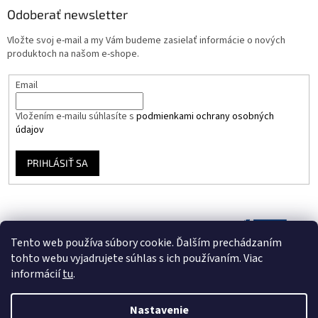
Odoberať newsletter
Vložte svoj e-mail a my Vám budeme zasielať informácie o nových
produktoch na našom e-shope.
Email
Vložením e-mailu súhlasíte s
podmienkami ochrany osobných
údajov
PRIHLÁSIŤ SA
Tento web používa súbory cookie. Ďalším prechádzaním
tohto webu vyjadrujete súhlas s ich používaním. Viac
informácií
tu
.
Nastavenie
Vytvoril Shoptet