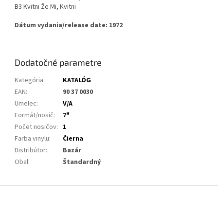
B3 Kvitni Že Mi, Kvitni
Dátum vydania/release date: 1972
Dodatočné parametre
Kategória
:
KATALÓG
EAN
:
90 37 0030
Umelec
:
V/A
Formát/nosič
:
7"
Počet nosičov
:
1
Farba vinylu
:
Čierna
Distribútor
:
Bazár
Obal
:
Štandardný
Z
á
p