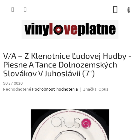
Prejsť
NÁKUP
na
obsah
KOŠÍK
V/A – Z Klenotnice Ľudovej Hudby -
Piesne A Tance Dolnozemských
Slovákov V Juhoslávii (7")
90 37 0030
Priemerné
Neohodnotené
Podrobnosti hodnotenia
Značka:
Opus
hodnotenie
produktu
je
0,0
z
5
hviezdičiek.