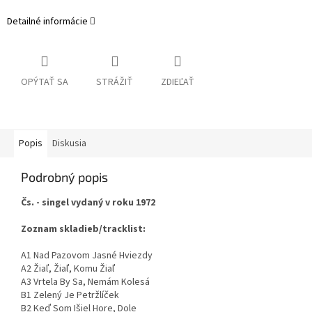
Detailné informácie
OPÝTAŤ SA
STRÁŽIŤ
ZDIEĽAŤ
Popis
Diskusia
Podrobný popis
Čs. - singel vydaný v roku 1972
Zoznam skladieb/tracklist:
A1 Nad Pazovom Jasné Hviezdy
A2 Žiaľ, Žiaľ, Komu Žiaľ
A3 Vrtela By Sa, Nemám Kolesá
B1 Zelený Je Petržlíček
B2 Keď Som Išiel Hore, Dole