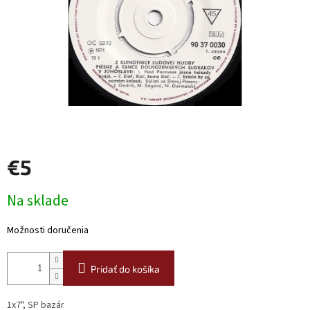
€5
Jednotková
Na sklade
cena:
Možnosti doručenia
Pridať do košíka
1x7", SP bazár