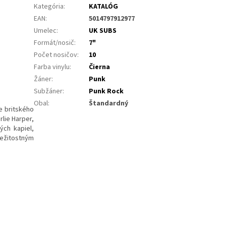
Kategória
:
KATALÓG
EAN
:
5014797912977
Umelec
:
UK SUBS
Formát/nosič
:
7"
Počet nosičov
:
10
Farba vinylu
:
Čierna
Žáner
:
Punk
Subžáner
:
Punk Rock
Obal
:
Štandardný
e britského
lie Harper,
ch kapiel,
ležitostným