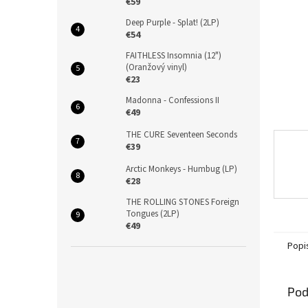
€59
Deep Purple - Splat! (2LP)
€54
FAITHLESS Insomnia (12")
(Oranžový vinyl)
€23
Madonna - Confessions II
€49
THE CURE Seventeen Seconds
€39
Arctic Monkeys - Humbug (LP)
€28
THE ROLLING STONES Foreign
Tongues (2LP)
€49
Popi
Pod