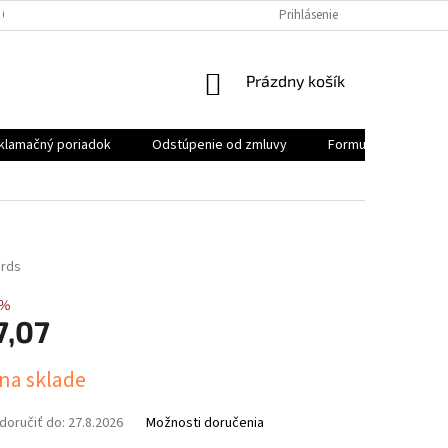
 OSOBNÝCH ÚDAJOV
REKLAMAČNÝ PORIADOK
Prihlásenie
FORMULÁR NA ODSTÚ
NÁKUPNÝ
Prázdny košík
KOŠÍK
klamačný poriadok
Odstúpenie od zmluvy
Formulár na odstúp
rds
 %
7,07
ová
 na sklade
oručiť do:
27.8.2026
Možnosti doručenia