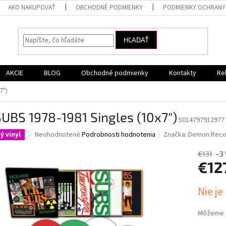
AKO NAKUPOVAŤ
OBCHODNÉ PODMIENKY
PODMIENKY OCHRANY
HĽADAŤ
AKCIE
BLOG
Obchodné podmienky
Kontakty
Re
7")
UBS 1978-1981 Singles (10x7")
5014797912977
Priemerné
Neohodnotené
Podrobnosti hodnotenia
Značka:
Demon Reco
ý vinyl
hodnotenie
produktu
€131
–3
je
€12
0,0
z
Jednotk
Nie je
5
cena:
hviezdičiek.
Môžeme d