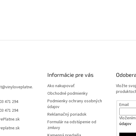
Informácie pre vás
Odobera
Ako nakupovať
Vložte svo
t
@
vinyloveplatne.
produktoch
Obchodné podmienky
Podmienky ochrany osobných
03 471 294
Email
údajov
03 471 294
Reklamačný poriadok
Vložením 
vePlatne.sk
Formulár na odstúpenie od
údajov
zmluvy
veplatne.sk
Kamenná predajňa