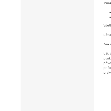
Punk
Všet
Dátu
Bio 
U.K.
punk
pôvo
prič
prvk