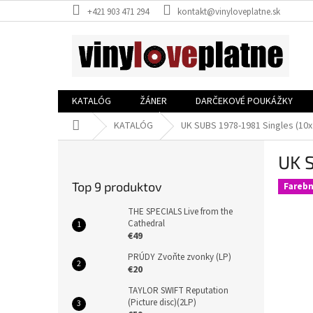
Prejsť
+421 903 471 294
kontakt@vinyloveplatne.sk
na
obsah
KATALÓG
ŽÁNER
DARČEKOVÉ POUKÁŽKY
Domov
KATALÓG
UK SUBS 1978-1981 Singles (10x
B
UK S
o
č
Top 9 produktov
Farebn
n
ý
THE SPECIALS Live from the
p
Cathedral
€49
a
n
PRÚDY Zvoňte zvonky (LP)
e
€20
l
TAYLOR SWIFT Reputation
(Picture disc)(2LP)