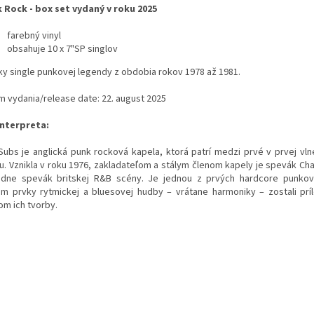
 Rock - box set vydaný v roku 2025
farebný vinyl
obsahuje 10 x 7"SP singlov
ky single punkovej legendy z obdobia rokov 1978 až 1981.
m vydania/release date: 22. august 2025
interpreta:
 Subs je anglická punk rocková kapela, ktorá patrí medzi prvé v prvej vln
u. Vznikla v roku 1976, zakladateľom a stálym členom kapely je spevák Char
dne spevák britskej R&B scény. Je jednou z prvých hardcore punkový
om prvky rytmickej a bluesovej hudby – vrátane harmoniky – zostali prí
om ich tvorby.