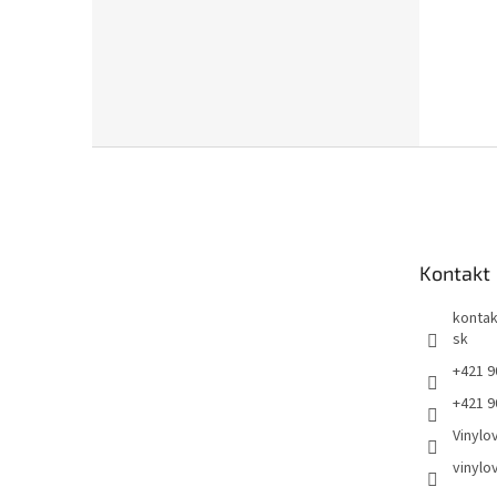
Z
á
p
ä
t
Kontakt
i
e
kontak
sk
+421 9
+421 9
Vinylo
vinylo