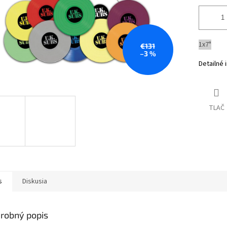
1x7"
€131
–3 %
Detailné 
TLAČ
s
Diskusia
robný popis