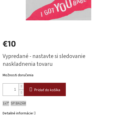
€10
Jednotková
Vypredané - nastavte si sledovanie
cena:
naskladnenia tovaru
Možnosti doručenia
Pridať do košíka
1x7"
SP BAZÁR
Detailné informácie