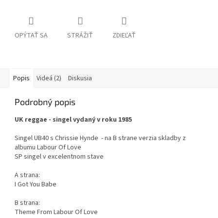
OPÝTAŤ SA
STRÁŽIŤ
ZDIEĽAŤ
Popis
Videá (2)
Diskusia
Podrobný popis
UK reggae - singel vydaný v roku 1985
Singel UB40 s Chrissie Hynde - na B strane verzia skladby z
albumu Labour Of Love
SP singel v excelentnom stave
A strana:
I Got You Babe
B strana:
Theme From Labour Of Love