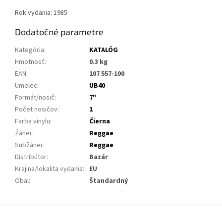
Rok vydania: 1985
Dodatočné parametre
Kategória
:
KATALÓG
Hmotnosť
:
0.3 kg
EAN
:
107 557-100
Umelec
:
UB40
Formát/nosič
:
7"
Počet nosičov
:
1
Farba vinylu
:
Čierna
Žáner
:
Reggae
Subžáner
:
Reggae
Distribútor
:
Bazár
Krajina/lokalita vydania
:
EU
Obal
:
Štandardný
Z
á