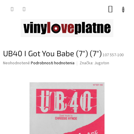
Prejsť
NÁKUP
na
obsah
KOŠÍK
UB40 I Got You Babe (7") (7")
107 557-100
Priemerné
Neohodnotené
Podrobnosti hodnotenia
Značka:
Jugoton
hodnotenie
produktu
je
0,0
z
5
hviezdičiek.