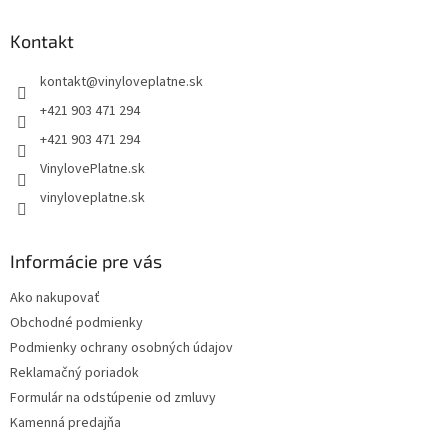
p
ä
Kontakt
t
kontakt
@
vinyloveplatne.sk
i
e
+421 903 471 294
+421 903 471 294
VinylovePlatne.sk
vinyloveplatne.sk
Informácie pre vás
Ako nakupovať
Obchodné podmienky
Podmienky ochrany osobných údajov
Reklamačný poriadok
Formulár na odstúpenie od zmluvy
Kamenná predajňa