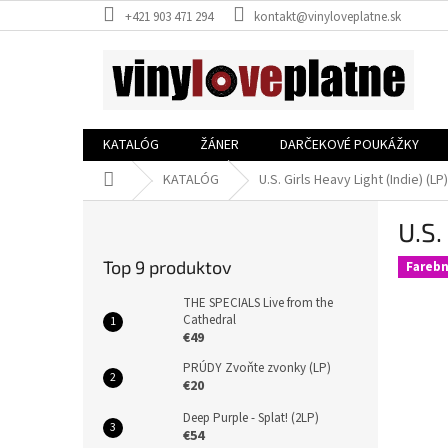
Prejsť
+421 903 471 294
kontakt@vinyloveplatne.sk
na
obsah
KATALÓG
ŽÁNER
DARČEKOVÉ POUKÁŽKY
Domov
KATALÓG
U.S. Girls Heavy Light (Indie) (LP)
B
U.S.
o
č
Top 9 produktov
Farebn
n
ý
THE SPECIALS Live from the
p
Cathedral
€49
a
n
PRÚDY Zvoňte zvonky (LP)
e
€20
l
Deep Purple - Splat! (2LP)
€54