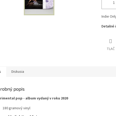
Indie Onl
Detailné 
TLAČ
s
Diskusia
robný popis
rimental pop - album vydaný v roku 2020
180 gramový vinyl