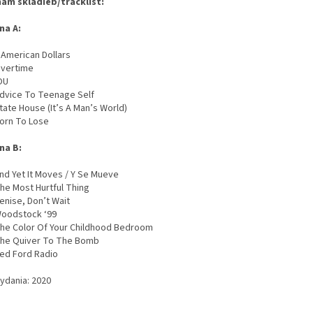
am skladieb/tracklist:
na A:
 American Dollars
Overtime
IOU
dvice To Teenage Self
tate House (It’s A Man’s World)
orn To Lose
na B:
nd Yet It Moves / Y Se Mueve
he Most Hurtful Thing
enise, Don’t Wait
oodstock ‘99
he Color Of Your Childhood Bedroom
he Quiver To The Bomb
ed Ford Radio
vydania: 2020