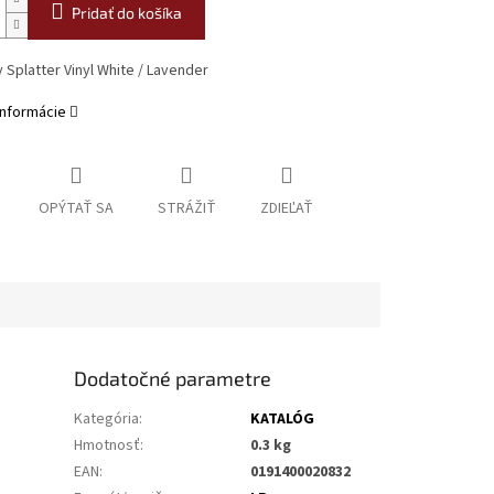
Pridať do košíka
y Splatter Vinyl White / Lavender
informácie
OPÝTAŤ SA
STRÁŽIŤ
ZDIEĽAŤ
Dodatočné parametre
Kategória
:
KATALÓG
Hmotnosť
:
0.3 kg
EAN
:
0191400020832