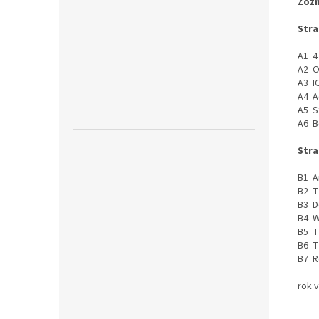
Zozn
Stra
A1 4
A2 
A3 
A4 A
A5 S
A6 B
Stra
B1 A
B2 T
B3 D
B4 W
B5 T
B6 T
B7 R
rok 