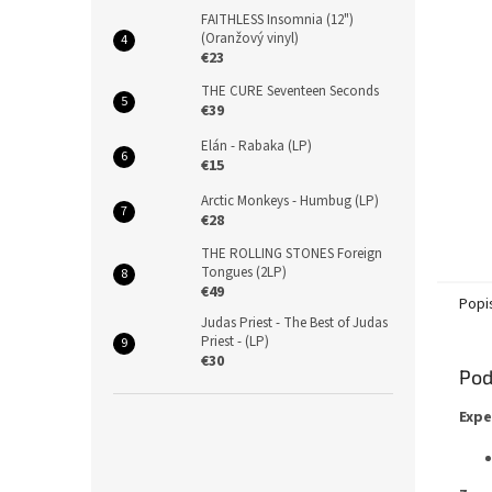
FAITHLESS Insomnia (12")
(Oranžový vinyl)
€23
THE CURE Seventeen Seconds
€39
Elán - Rabaka (LP)
€15
Arctic Monkeys - Humbug (LP)
€28
THE ROLLING STONES Foreign
Tongues (2LP)
€49
Popi
Judas Priest - The Best of Judas
Priest - (LP)
€30
Pod
Expe