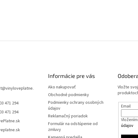
Informácie pre vás
Odobera
Ako nakupovať
Vložte svo
t
@
vinyloveplatne.
produktoch
Obchodné podmienky
Podmienky ochrany osobných
03 471 294
Email
údajov
03 471 294
Reklamačný poriadok
Vložením 
vePlatne.sk
Formulár na odstúpenie od
údajov
zmluvy
veplatne.sk
Kamenná predajňa