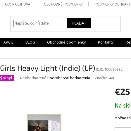
AKO NAKUPOVAŤ
OBCHODNÉ PODMIENKY
PODMIENKY OCHRANY
HĽADAŤ
AKCIE
BLOG
Obchodné podmienky
Kontakty
Re
 Girls Heavy Light (Indie) (LP)
0191400020832
Priemerné
Neohodnotené
Podrobnosti hodnotenia
Značka:
4aD
ý vinyl
hodnotenie
produktu
€25
je
0,0
Jednotk
Na sk
z
cena:
5
hviezdičiek.
Možnosti