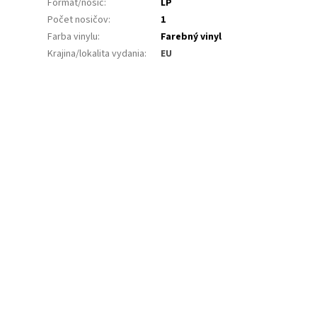
Formát/nosič
:
LP
Počet nosičov
:
1
Farba vinylu
:
Farebný vinyl
Krajina/lokalita vydania
:
EU