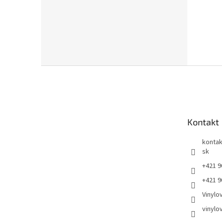
Z
á
p
ä
t
Kontakt
i
e
kontak
sk
+421 9
+421 9
Vinylo
vinylo