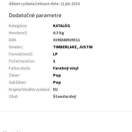
dátum vydania/release date: 21.jún 2024
Dodatočné parametre
Kategória
:
KATALÓG
Hmotnosť
:
0.3 kg
EAN
:
0196588929311
Umelec
:
TIMBERLAKE, JUSTIN
Formát/nosič
:
LP
Počet nosičov
:
1
Farba vinylu
:
Farebný vinyl
Žáner
:
Pop
Subžáner
:
Pop
Krajina/lokalita vydania
:
EU
Obal
:
Štandardný
Z
á
p