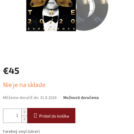
€45
Jednotková
Nie je na sklade
cena:
Môžeme doručiť do:
31.8.2026
Možnosti doručenia
Pridať do košíka
Farebný vinyl (silver)