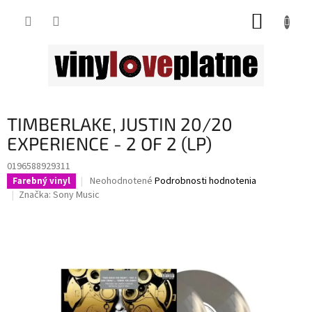
Prejsť
NÁKUP
na
obsah
KOŠÍK
TIMBERLAKE, JUSTIN 20/20
EXPERIENCE - 2 OF 2 (LP)
0196588929311
Priemerné
Neohodnotené
Podrobnosti hodnotenia
Farebný vinyl
hodnotenie
Značka:
Sony Music
produktu
je
0,0
z
5
hviezdičiek.