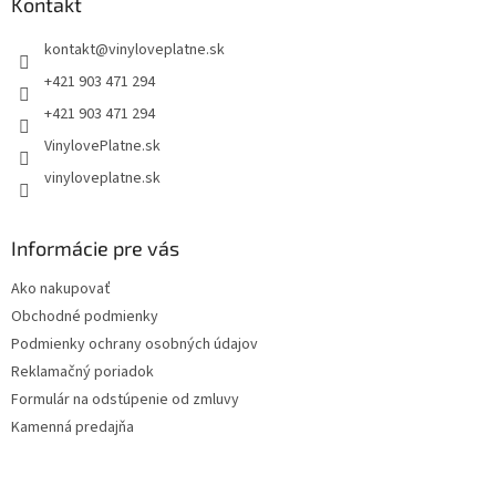
ä
Kontakt
t
kontakt
@
vinyloveplatne.sk
i
e
+421 903 471 294
+421 903 471 294
VinylovePlatne.sk
vinyloveplatne.sk
Informácie pre vás
Ako nakupovať
Obchodné podmienky
Podmienky ochrany osobných údajov
Reklamačný poriadok
Formulár na odstúpenie od zmluvy
Kamenná predajňa