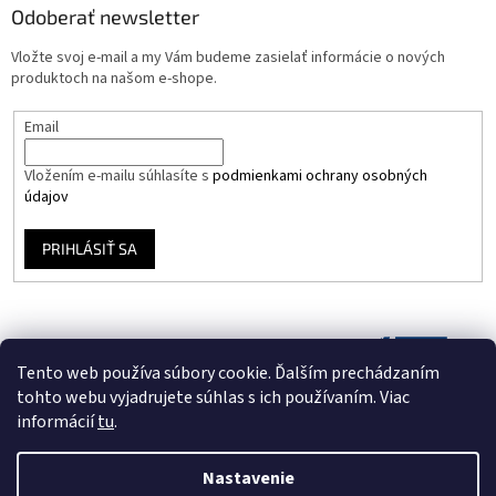
Odoberať newsletter
Vložte svoj e-mail a my Vám budeme zasielať informácie o nových
produktoch na našom e-shope.
Email
Vložením e-mailu súhlasíte s
podmienkami ochrany osobných
údajov
PRIHLÁSIŤ SA
Tento web používa súbory cookie. Ďalším prechádzaním
tohto webu vyjadrujete súhlas s ich používaním. Viac
informácií
tu
.
Nastavenie
Vytvoril Shoptet