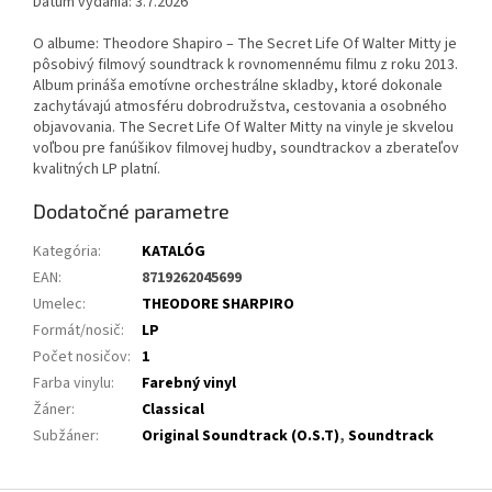
Dátum vydania: 3.7.2026
O albume: Theodore Shapiro – The Secret Life Of Walter Mitty je
pôsobivý filmový soundtrack k rovnomennému filmu z roku 2013.
Album prináša emotívne orchestrálne skladby, ktoré dokonale
zachytávajú atmosféru dobrodružstva, cestovania a osobného
objavovania. The Secret Life Of Walter Mitty na vinyle je skvelou
voľbou pre fanúšikov filmovej hudby, soundtrackov a zberateľov
kvalitných LP platní.
Dodatočné parametre
Kategória
:
KATALÓG
EAN
:
8719262045699
Umelec
:
THEODORE SHARPIRO
Formát/nosič
:
LP
Počet nosičov
:
1
Farba vinylu
:
Farebný vinyl
Žáner
:
Classical
Subžáner
:
Original Soundtrack (O.S.T)
,
Soundtrack