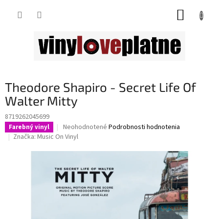
Prejsť
NÁKUP
na
obsah
KOŠÍK
Theodore Shapiro - Secret Life Of
Walter Mitty
8719262045699
Priemerné
Neohodnotené
Podrobnosti hodnotenia
Farebný vinyl
hodnotenie
Značka:
Music On Vinyl
produktu
je
0,0
z
5
hviezdičiek.