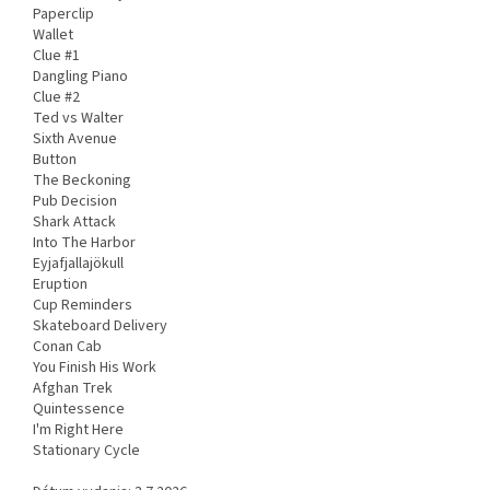
Paperclip
Wallet
Clue #1
Dangling Piano
Clue #2
Ted vs Walter
Sixth Avenue
Button
The Beckoning
Pub Decision
Shark Attack
Into The Harbor
Eyjafjallajökull
Eruption
Cup Reminders
Skateboard Delivery
Conan Cab
You Finish His Work
Afghan Trek
Quintessence
I'm Right Here
Stationary Cycle