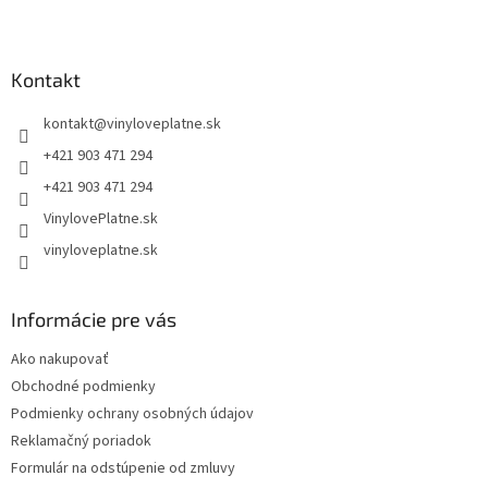
Z
á
p
ä
Kontakt
t
kontakt
@
vinyloveplatne.sk
i
e
+421 903 471 294
+421 903 471 294
VinylovePlatne.sk
vinyloveplatne.sk
Informácie pre vás
Ako nakupovať
Obchodné podmienky
Podmienky ochrany osobných údajov
Reklamačný poriadok
Formulár na odstúpenie od zmluvy