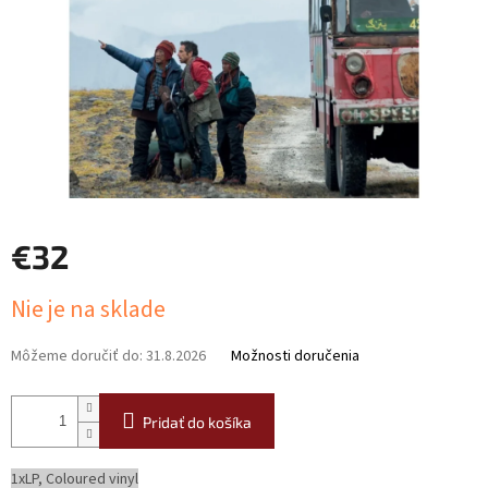
€32
Jednotková
Nie je na sklade
cena:
Môžeme doručiť do:
31.8.2026
Možnosti doručenia
Pridať do košíka
1xLP, Coloured vinyl