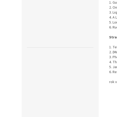
1. G
2. O
3. Li
4. A 
5. L
6. R
Stra
1. Te
2. (M
3. Ph
4. T
5. J
6. R
rok 