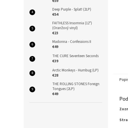
€59
Deep Purple - Splat! (2LP)
€54
FAITHLESS Insomnia (12")
(Oranžový vinyl)
€23
Madonna - Confessions II
€49
THE CURE Seventeen Seconds
€39
Arctic Monkeys - Humbug (LP)
€28
Popi
THE ROLLING STONES Foreign
Tongues (2LP)
€49
Pod
Zozn
Stra