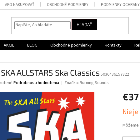
AKO NAKUPOVAŤ
OBCHODNÉ PODMIENKY
PODMIENKY OCHRANY
HĽADAŤ
AKCIE
BLOG
Obchodné podmienky
Kontakty
Re
s
 SKA ALLSTARS Ska Classics
5036436157822
né
notené
Podrobnosti hodnotenia
Značka:
Burning Sounds
nie
€37
u
Jednotk
Nie je
cena:
iek.
Môžeme d