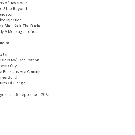
uns of Navarone
ne Step Beyond
quidator
Live Injection
ong Shot Kick The Bucket
udy A Message To You
na B:
lstar
usic is My) Occupation
oenix City
he Russians Are Coming
ames Bond
eturn Of Django
vydania: 26. september 2025