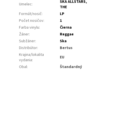
SKA ALLSTARS,
Umelec
:
THE
Formát/nosič
:
LP
Počet nosičov
:
1
Farba vinylu
:
Čierna
Žáner
:
Reggae
Subžáner
:
Ska
Distribútor
:
Bertus
Krajina/lokalita
EU
vydania
:
Obal
:
Štandardný