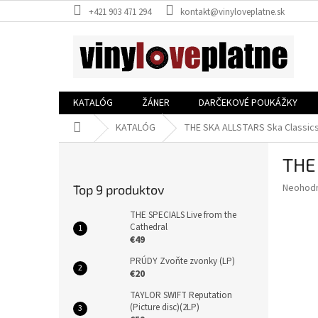
Prejsť
+421 903 471 294
kontakt@vinyloveplatne.sk
na
obsah
KATALÓG
ŽÁNER
DARČEKOVÉ POUKÁŽKY
Domov
KATALÓG
THE SKA ALLSTARS Ska Classic
B
THE
o
č
Priemer
Neohod
Top 9 produktov
n
hodnote
ý
produkt
THE SPECIALS Live from the
p
Cathedral
je
€49
0,0
a
z
n
PRÚDY Zvoňte zvonky (LP)
5
e
€20
hviezdič
l
TAYLOR SWIFT Reputation
(Picture disc)(2LP)