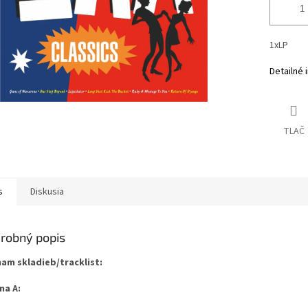
1xLP
Detailné 
TLAČ
s
Diskusia
robný popis
am skladieb/tracklist:
na A: