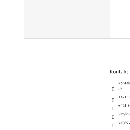
Z
á
p
ä
t
Kontakt
i
e
kontak
sk
+421 9
+421 9
Vinylo
vinylo