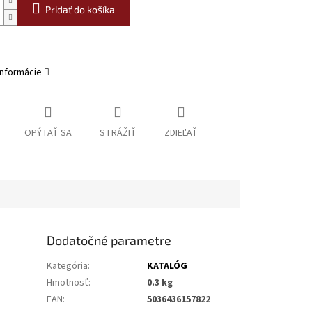
Pridať do košíka
informácie
OPÝTAŤ SA
STRÁŽIŤ
ZDIEĽAŤ
Dodatočné parametre
Kategória
:
KATALÓG
Hmotnosť
:
0.3 kg
EAN
:
5036436157822