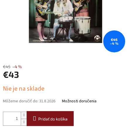
€45
–4 %
€45
–4 %
€43
Jednotková
Nie je na sklade
cena:
Môžeme doručiť do:
31.8.2026
Možnosti doručenia
Pridať do košíka