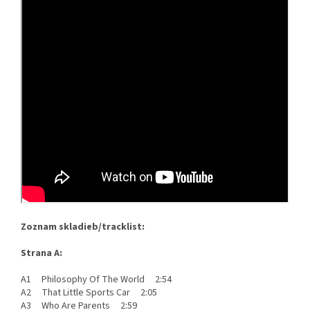
Zoznam skladieb/tracklist:
Strana A:
A1 Philosophy Of The World 2:54
A2 That Little Sports Car 2:05
A3 Who Are Parents 2:59