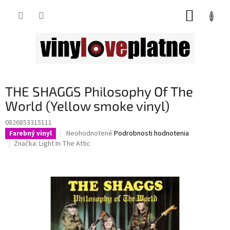
Prejsť
NÁKUP
na
obsah
KOŠÍK
THE SHAGGS Philosophy Of The
World (Yellow smoke vinyl)
0826853315111
Priemerné
Neohodnotené
Podrobnosti hodnotenia
Farebný vinyl
hodnotenie
Značka:
Light In The Attic
produktu
je
0,0
z
5
hviezdičiek.