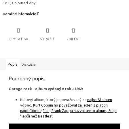
1xLP, Coloured Vinyl
Detailné informácie
OPÝTAŤ SA
STRÁŽIŤ
ZDIEĽAŤ
Popis
Diskusia
Podrobný popis
Garage rock - album vydaný v roku 1969
Kultový album, ktorý je považovaný za
najhorší album
vôbec,
Kurt Cobain ho považoval za jeden z piatich
najobľúbenejších, Frank Zappa nazval tento album, že je
"lepší než Beatles"
.