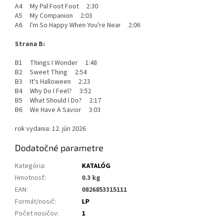
A4 My Pal Foot Foot 2:30
A5 My Companion 2:03
A6 I'm So Happy When You're Near 2:06
Strana B:
B1 Things I Wonder 1:48
B2 Sweet Thing 2:54
B3 It's Halloween 2:23
B4 Why Do I Feel? 3:52
B5 What Should I Do? 2:17
B6 We Have A Savior 3:03
rok vydania: 12. jún 2026
Dodatočné parametre
Kategória
:
KATALÓG
Hmotnosť
:
0.3 kg
EAN
:
0826853315111
Formát/nosič
:
LP
Počet nosičov
:
1