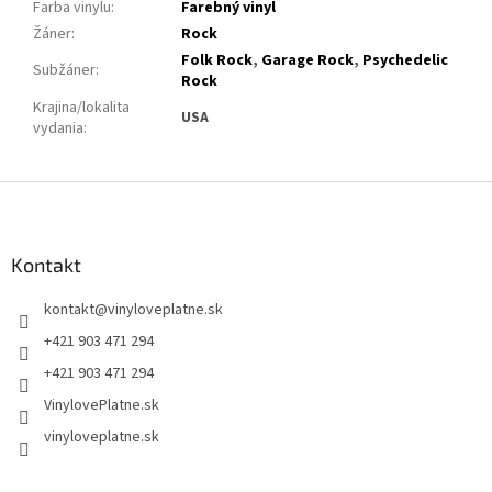
Farba vinylu
:
Farebný vinyl
Žáner
:
Rock
Folk Rock
,
Garage Rock
,
Psychedelic
Subžáner
:
Rock
Krajina/lokalita
USA
vydania
:
Z
á
p
ä
Kontakt
t
kontakt
@
vinyloveplatne.sk
i
e
+421 903 471 294
+421 903 471 294
VinylovePlatne.sk
vinyloveplatne.sk