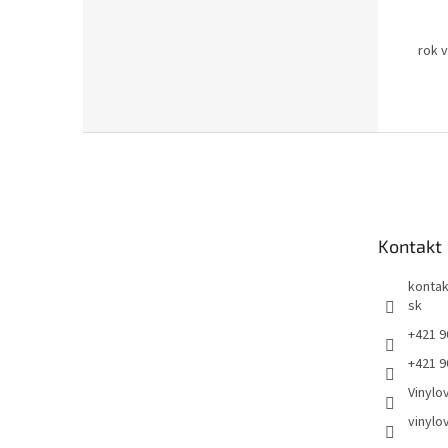
rok 
Z
á
p
ä
t
Kontakt
i
e
kontak
sk
+421 9
+421 9
Vinylo
vinylo