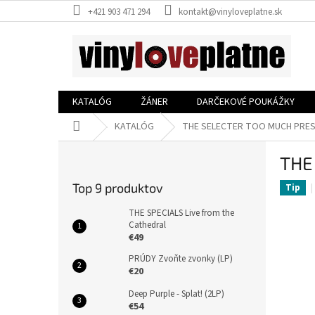
Prejsť
+421 903 471 294
kontakt@vinyloveplatne.sk
na
obsah
KATALÓG
ŽÁNER
DARČEKOVÉ POUKÁŽKY
Domov
KATALÓG
THE SELECTER TOO MUCH PRES
B
THE
o
č
Top 9 produktov
Tip
n
ý
THE SPECIALS Live from the
p
Cathedral
€49
a
n
PRÚDY Zvoňte zvonky (LP)
e
€20
l
Deep Purple - Splat! (2LP)
€54