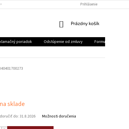
 OSOBNÝCH ÚDAJOV
REKLAMAČNÝ PORIADOK
Prihlásenie
FORMULÁR NA ODSTÚ
NÁKUPNÝ
Prázdny košík
KOŠÍK
klamačný poriadok
Odstúpenie od zmluvy
Formulár na odstúp
840401700273
ová
 na sklade
oručiť do:
31.8.2026
Možnosti doručenia