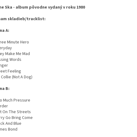
ne Ska - album pôvodne vydaný v roku 1980
am skladieb/tracklist:
na A:
hree Minute Hero
veryday
hey Make Me Mad
issing Words
anger
reet Feeling
 Collie (Not A Dog)
na B:
oo Much Pressure
urder
ut On The Streets
arry Go Bring Come
lack And Blue
ames Bond