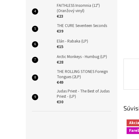
FAITHLESS Insomnia (12")
(Oranžový vinyl)
€23
THE CURE Seventeen Seconds
€39
Elán - Rabaka (LP)
€15
Arctic Monkeys - Humbug (LP)
€28
THE ROLLING STONES Foreign
Tongues (2LP)
€49
Judas Priest - The Best of Judas
Priest - (LP)
€30
Súvis
Akci
Fareb