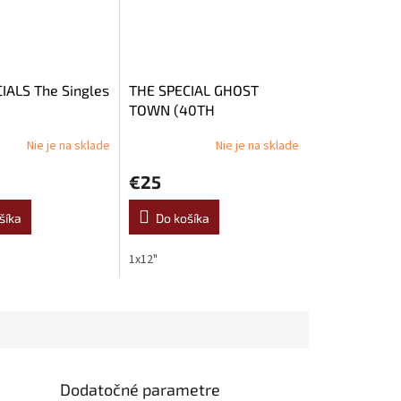
IALS The Singles
THE SPECIAL GHOST
TOWN (40TH
ANNIVERSARY HALF
Nie je na sklade
Nie je na sklade
Priemerné
SPEED MASTER) (12'')
e
hodnotenie
€25
produktu
je
5,0
šíka
Do košíka
z
5
1x12"
.
hviezdičiek.
Dodatočné parametre