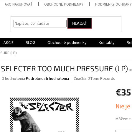
AKO NAKUPOVAŤ
OBCHODNÉ PODMIENKY
PODMIENKY OCHRANY
HĽADAŤ
AKCIE
BLOG
Obchodné podmienky
Kontakty
Re
SURE (LP)
 SELECTER TOO MUCH PRESSURE (LP)
0
Priemerné
3 hodnotenia
Podrobnosti hodnotenia
Značka:
2Tone Records
hodnotenie
produktu
€35
je
5,0
Jednotk
Nie je
z
cena:
5
hviezdičiek.
Môžeme d