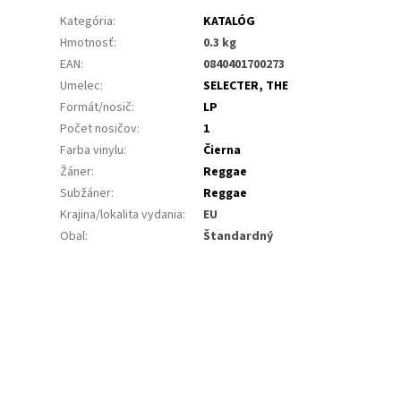
Kategória
:
KATALÓG
Hmotnosť
:
0.3 kg
EAN
:
0840401700273
Umelec
:
SELECTER, THE
Formát/nosič
:
LP
Počet nosičov
:
1
Farba vinylu
:
Čierna
Žáner
:
Reggae
Subžáner
:
Reggae
Krajina/lokalita vydania
:
EU
Obal
:
Štandardný