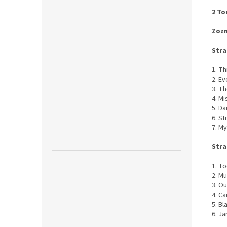
2 To
Zozn
Stra
1. T
2. E
3. T
4. M
5. D
6. St
7. My
Stra
1. T
2. M
3. O
4. C
5. B
6. J