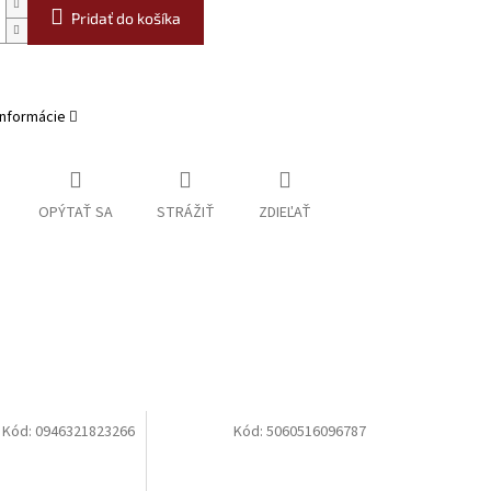
Pridať do košíka
informácie
OPÝTAŤ SA
STRÁŽIŤ
ZDIEĽAŤ
Kód:
0946321823266
Kód:
5060516096787