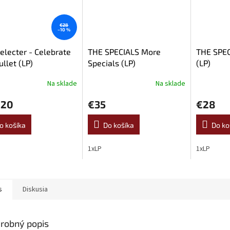
€28
–10 %
electer - Celebrate
THE SPECIALS More
THE SPEC
ullet (LP)
Specials (LP)
(LP)
Na sklade
Na sklade
erné
Priemerné
Priemerné
tenie
hodnotenie
hodnoteni
,20
€35
€28
ktu
produktu
produktu
je
je
5,0
5,0
o košíka
Do košíka
Do ko
z
z
5
5
1xLP
1xLP
ičiek.
hviezdičiek.
hviezdičiek
s
Diskusia
robný popis