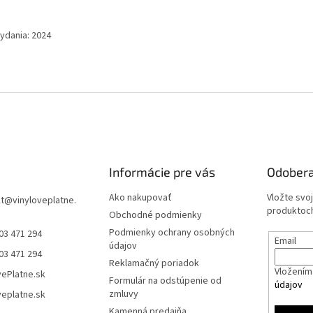
vydania: 2024
Informácie pre vás
Odobera
Ako nakupovať
Vložte svo
t
@
vinyloveplatne.
produktoch
Obchodné podmienky
Podmienky ochrany osobných
03 471 294
Email
údajov
03 471 294
Reklamačný poriadok
Vložením 
vePlatne.sk
Formulár na odstúpenie od
údajov
zmluvy
veplatne.sk
Kamenná predajňa