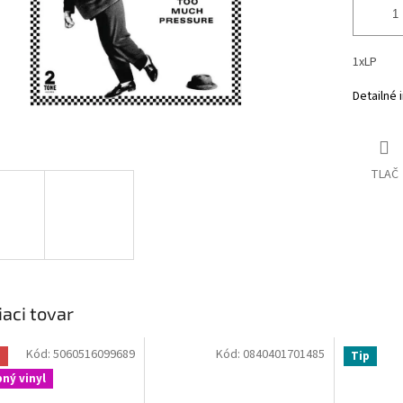
1xLP
Detailné 
TLAČ
iaci tovar
Kód:
5060516099689
Kód:
0840401701485
a
Tip
ný vinyl