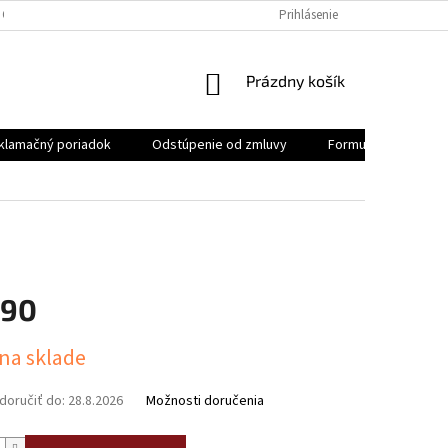
 OSOBNÝCH ÚDAJOV
REKLAMAČNÝ PORIADOK
Prihlásenie
FORMULÁR NA ODSTÚ
NÁKUPNÝ
Prázdny košík
KOŠÍK
klamačný poriadok
Odstúpenie od zmluvy
Formulár na odstúp
,90
ová
 na sklade
oručiť do:
28.8.2026
Možnosti doručenia