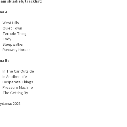
am skladieb/tracklist:
na A:
est Hills
Quiet Town
errible Thing
Cody
Sleepwalker
Runaway Horses
na B:
n The Car Outside
n Another Life
Desperate Things
Pressure Machine
The Getting By
vydania: 2021