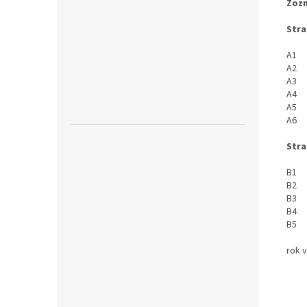
Zozn
Stra
A1 W
A2 
A3 T
A4 
A5 
A6 
Stra
B1 I
B2 I
B3 
B4 
B5 
rok 