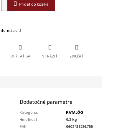
Pridať do košíka
informácie
OPÝTAŤ SA
STRÁŽIŤ
ZDIEĽAŤ
Dodatočné parametre
Kategória
:
KATALÓG
Hmotnosť
:
0.3 kg
EAN
:
0602438291755