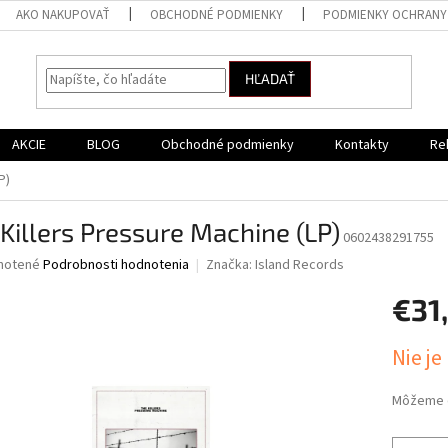
AKO NAKUPOVAŤ
OBCHODNÉ PODMIENKY
PODMIENKY OCHRANY
HĽADAŤ
AKCIE
BLOG
Obchodné podmienky
Kontakty
Re
P)
Killers Pressure Machine (LP)
0602438291755
né
notené
Podrobnosti hodnotenia
Značka:
Island Records
nie
€31
u
Jednotk
Nie je
cena:
iek.
Môžeme d