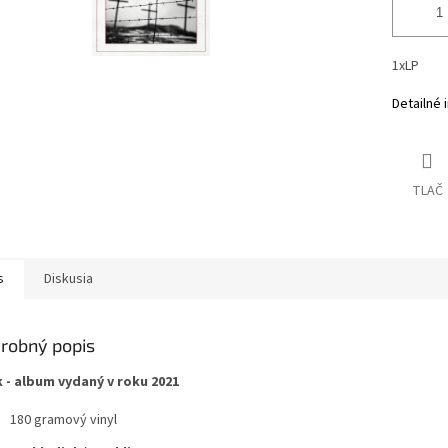
1xLP
Detailné 
TLAČ
s
Diskusia
robný popis
 - album vydaný v roku 2021
180 gramový vinyl