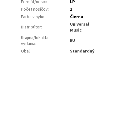
Formát/nosič
:
LP
Počet nosičov
:
1
Farba vinylu
:
Čierna
Universal
Distribútor
:
Music
Krajina/lokalita
EU
vydania
:
Obal
:
Štandardný