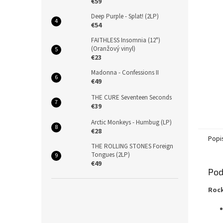
€59
Deep Purple - Splat! (2LP)
€54
FAITHLESS Insomnia (12")
(Oranžový vinyl)
€23
Madonna - Confessions II
€49
THE CURE Seventeen Seconds
€39
Arctic Monkeys - Humbug (LP)
€28
Popi
THE ROLLING STONES Foreign
Tongues (2LP)
€49
Pod
Rock