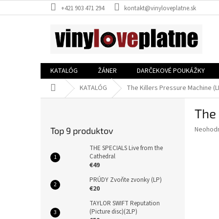
Prejsť
+421 903 471 294
kontakt@vinyloveplatne.sk
na
obsah
KATALÓG
ŽÁNER
DARČEKOVÉ POUKÁŽKY
Domov
KATALÓG
The Killers Pressure Machine (L
B
The 
o
č
Priemer
Neohod
Top 9 produktov
n
hodnote
ý
produkt
THE SPECIALS Live from the
p
Cathedral
je
€49
0,0
a
z
n
PRÚDY Zvoňte zvonky (LP)
5
e
€20
hviezdič
l
TAYLOR SWIFT Reputation
(Picture disc)(2LP)