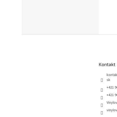
Z
á
p
ä
t
Kontakt
i
e
kontak
sk
+421 9
+421 9
Vinylo
vinylo