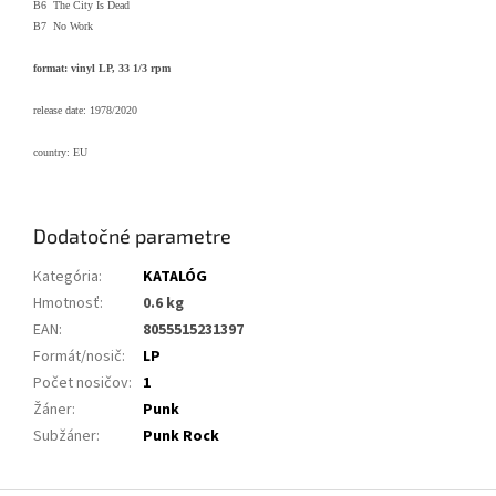
B6 The City Is Dead
B7 No Work
format: vinyl LP, 33 1/3 rpm
release date: 1978/2020
country: EU
Dodatočné parametre
Kategória
:
KATALÓG
Hmotnosť
:
0.6 kg
EAN
:
8055515231397
Formát/nosič
:
LP
Počet nosičov
:
1
Žáner
:
Punk
Subžáner
:
Punk Rock