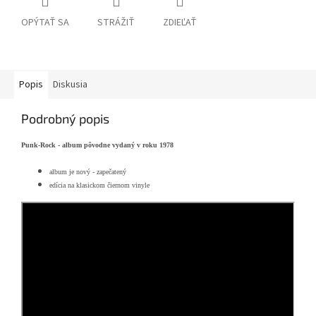
OPÝTAŤ SA
STRÁŽIŤ
ZDIEĽAŤ
Popis
Diskusia
Podrobný popis
Punk-Rock - album pôvodne vydaný v roku 1978
album je nový - zapečatený
edícia na klasickom čiernom vinyle