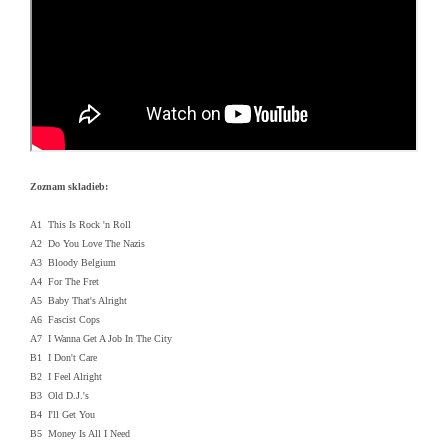
Zoznam skladieb:
A1 This Is Rock 'n Roll
A2 Do You Love The Nazis
A3 Bloody Belgium
A4 For The Fret
A5 Baby That's Alright
A6 Fascist Cops
A7 I Wanna Get A Job In The City
B1 I Don't Care
B2 I Feel Alright
B3 Old D.J.'s
B4 I'll Get You
B5 Money Is All I Need