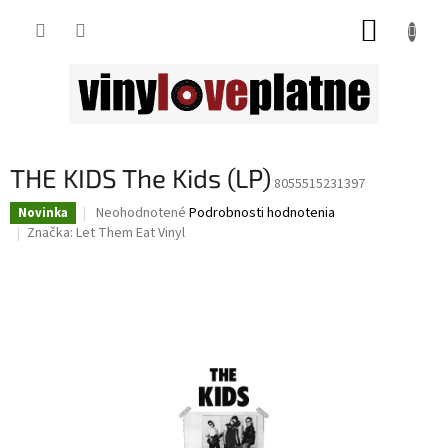
Prejsť
NÁKUP
na
obsah
KOŠÍK
THE KIDS The Kids (LP)
8055515231397
Priemerné
Neohodnotené
Podrobnosti hodnotenia
Novinka
hodnotenie
Značka:
Let Them Eat Vinyl
produktu
je
0,0
z
5
hviezdičiek.