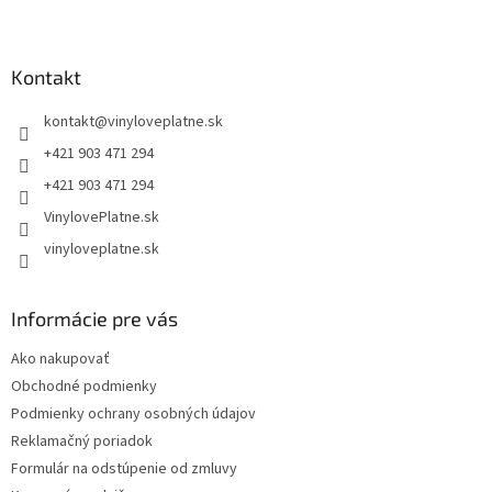
Z
á
p
ä
Kontakt
t
kontakt
@
vinyloveplatne.sk
i
e
+421 903 471 294
+421 903 471 294
VinylovePlatne.sk
vinyloveplatne.sk
Informácie pre vás
Ako nakupovať
Obchodné podmienky
Podmienky ochrany osobných údajov
Reklamačný poriadok
Formulár na odstúpenie od zmluvy