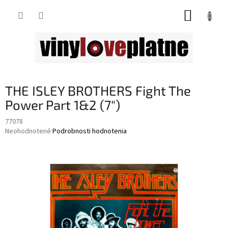
Prejsť
NÁKUP
na
obsah
KOŠÍK
THE ISLEY BROTHERS Fight The
Power Part 1&2 (7")
77078
Priemerné
Neohodnotené
Podrobnosti hodnotenia
hodnotenie
produktu
je
0,0
z
5
hviezdičiek.