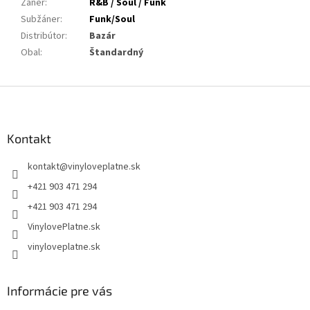
Žáner
:
R&B / Soul / Funk
Subžáner
:
Funk/Soul
Distribútor
:
Bazár
Obal
:
Štandardný
Z
á
p
ä
Kontakt
t
kontakt
@
vinyloveplatne.sk
i
e
+421 903 471 294
+421 903 471 294
VinylovePlatne.sk
vinyloveplatne.sk
Informácie pre vás