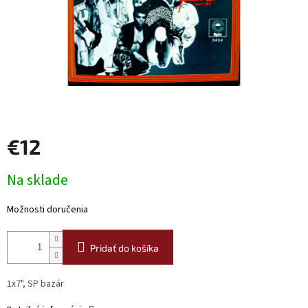
€12
Jednotková
Na sklade
cena:
Možnosti doručenia
Pridať do košíka
1x7", SP bazár