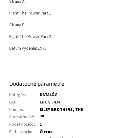
Strana A:
Fight The Power Part 1
Strana B:
Fight The Power Part 2
Dátum vydania: 1975
Dodatočné parametre
Kategória
:
KATALÓG
EAN
:
EPC S 3434
Umelec
:
ISLEY BROTHERS, THE
Formát/nosič
:
7"
Počet nosičov
:
1
Farba vinylu
:
Čierna