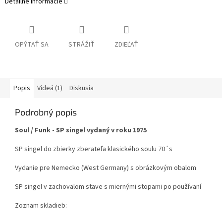
Detailné informácie
OPÝTAŤ SA
STRÁŽIŤ
ZDIEĽAŤ
Popis
Videá (1)
Diskusia
Podrobný popis
Soul / Funk - SP singel vydaný v roku 1975
SP singel do zbierky zberateľa klasického soulu 70´s
Vydanie pre Nemecko (West Germany) s obrázkovým obalom
SP singel v zachovalom stave s miernými stopami po používaní
Zoznam skladieb: