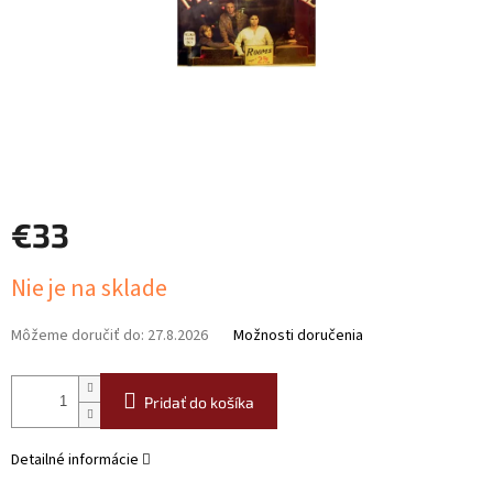
€33
Jednotková
Nie je na sklade
cena:
Môžeme doručiť do:
27.8.2026
Možnosti doručenia
Pridať do košíka
Detailné informácie