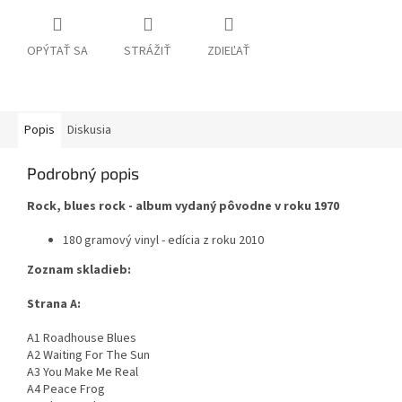
OPÝTAŤ SA
STRÁŽIŤ
ZDIEĽAŤ
Popis
Diskusia
Podrobný popis
Rock, blues rock - album vydaný pôvodne v roku 1970
180 gramový vinyl - edícia z roku 2010
Zoznam skladieb:
Strana A:
A1 Roadhouse Blues
A2 Waiting For The Sun
A3 You Make Me Real
A4 Peace Frog