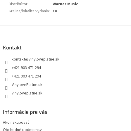
Distribútor
:
Warner Music
Krajina/lokalita vydania
:
EU
Z
á
p
ä
Kontakt
t
kontakt
@
vinyloveplatne.sk
i
e
+421 903 471 294
+421 903 471 294
VinylovePlatne.sk
vinyloveplatne.sk
Informácie pre vás
Ako nakupovať
Obchodné podmienky