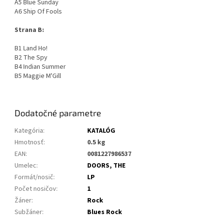
A5 Blue Sunday
A6 Ship Of Fools
Strana B:
B1 Land Ho!
B2 The Spy
B4 Indian Summer
B5 Maggie M'Gill
Dodatočné parametre
Kategória
:
KATALÓG
Hmotnosť
:
0.5 kg
EAN
:
0081227986537
Umelec
:
DOORS, THE
Formát/nosič
:
LP
Počet nosičov
:
1
Žáner
:
Rock
Subžáner
:
Blues Rock