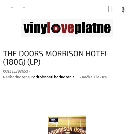
Prejsť
NÁKUP
na
obsah
KOŠÍK
THE DOORS MORRISON HOTEL
(180G) (LP)
0081227986537
Priemerné
Neohodnotené
Podrobnosti hodnotenia
Značka:
Elektra
hodnotenie
produktu
je
0,0
z
5
hviezdičiek.