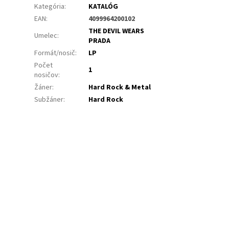
Kategória
:
KATALÓG
EAN
:
4099964200102
THE DEVIL WEARS
Umelec
:
PRADA
Formát/nosič
:
LP
Počet
1
nosičov
:
Žáner
:
Hard Rock & Metal
Subžáner
:
Hard Rock