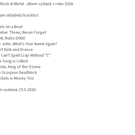
 Rock & Metal - album vydaný v roku 2026
am skladieb/tracklist:
ats on a Boat
mber Three, Never Forget
ML Rulez D00d
y John, What's Your Name Again?
n't Dink and Drance
 Can't Spell Crap Without "C"
s Song is Called
ptar, King of the Ozone
e Scorpion Deathlock
ickels is Money Too
m vydania: 15.5.2026