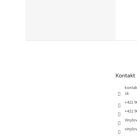
Z
á
p
ä
t
Kontakt
i
e
kontak
sk
+421 9
+421 9
Vinylo
vinylo