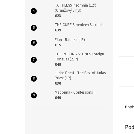
FAITHLESS Insomnia (12")
(Oranžový vinyl)
€23
THE CURE Seventeen Seconds
€39
Elán - Rabaka (LP)
€15
THE ROLLING STONES Foreign
Tongues (2LP)
€49
Judas Priest - The Best of Judas
Priest (LP)
€30
Madonna - Confessions II
€49
Popi
Pod