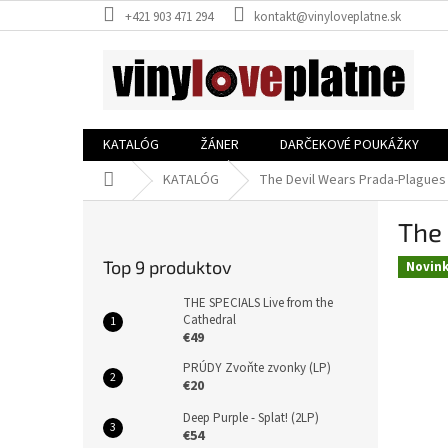
Prejsť
+421 903 471 294
kontakt@vinyloveplatne.sk
na
obsah
KATALÓG
ŽÁNER
DARČEKOVÉ POUKÁŽKY
Domov
KATALÓG
The Devil Wears Prada-Plagues
B
The
o
č
Top 9 produktov
Novin
n
ý
THE SPECIALS Live from the
p
Cathedral
€49
a
n
PRÚDY Zvoňte zvonky (LP)
e
€20
l
Deep Purple - Splat! (2LP)
€54