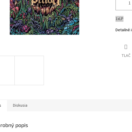
1xLP
Detailné 
TLAČ
s
Diskusia
robný popis