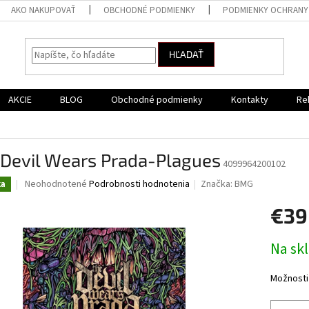
AKO NAKUPOVAŤ
OBCHODNÉ PODMIENKY
PODMIENKY OCHRANY
HĽADAŤ
AKCIE
BLOG
Obchodné podmienky
Kontakty
Re
 Devil Wears Prada-Plagues
4099964200102
Priemerné
Neohodnotené
Podrobnosti hodnotenia
Značka:
BMG
ka
hodnotenie
produktu
€39
je
0,0
Jednotk
Na sk
z
cena:
5
hviezdičiek.
Možnosti