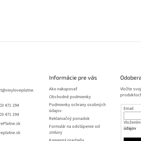
Informácie pre vás
Odobera
Ako nakupovať
Vložte svo
t
@
vinyloveplatne.
produktoch
Obchodné podmienky
Podmienky ochrany osobných
03 471 294
Email
údajov
03 471 294
Reklamačný poriadok
Vložením 
vePlatne.sk
Formulár na odstúpenie od
údajov
zmluvy
veplatne.sk
Kamenná predajňa