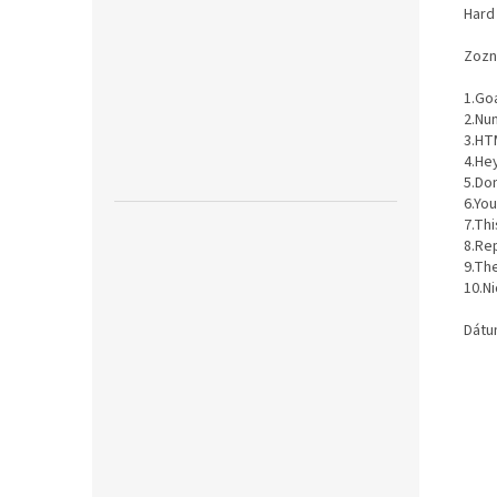
Hard
Zozn
1.Go
2.Nu
3.HT
4.He
5.Do
6.You
7.Thi
8.Re
9.Th
10.N
Dátu