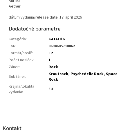
Aurora
Aether
dátum vydania/release date: 17. apríl 2026
Dodatočné parametre
Kategória
:
KATALÓG
EAN
:
0694685738862
Formát/nosič
:
LP
Počet nosičov
:
1
Žáner
:
Rock
Krautrock
,
Psychedelic Rock
,
Space
Subžáner
:
Rock
Krajina/lokalita
EU
vydania
:
Z
á
p
ä
Kontakt