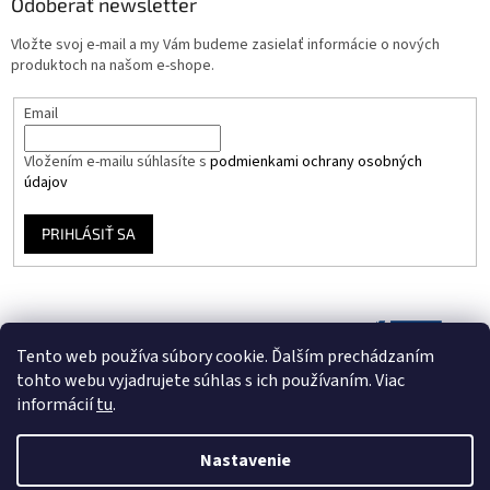
Odoberať newsletter
Vložte svoj e-mail a my Vám budeme zasielať informácie o nových
produktoch na našom e-shope.
Email
Vložením e-mailu súhlasíte s
podmienkami ochrany osobných
údajov
PRIHLÁSIŤ SA
Tento web používa súbory cookie. Ďalším prechádzaním
tohto webu vyjadrujete súhlas s ich používaním. Viac
informácií
tu
.
Nastavenie
Vytvoril Shoptet