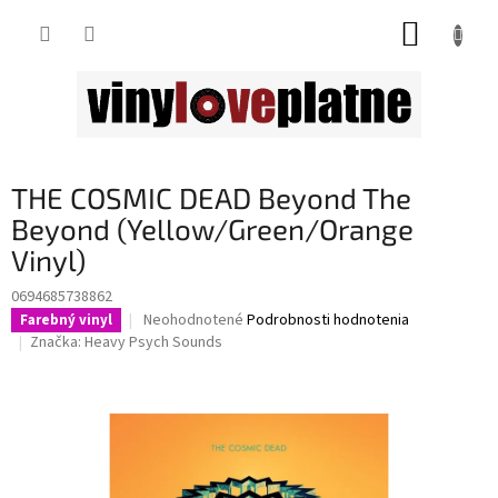
Prejsť
NÁKUP
na
obsah
KOŠÍK
THE COSMIC DEAD Beyond The
Beyond (Yellow/Green/Orange
Vinyl)
0694685738862
Priemerné
Neohodnotené
Podrobnosti hodnotenia
Farebný vinyl
hodnotenie
Značka:
Heavy Psych Sounds
produktu
je
0,0
z
5
hviezdičiek.