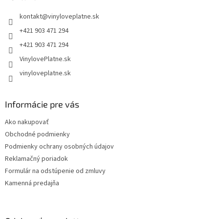
t
kontakt
@
vinyloveplatne.sk
i
e
+421 903 471 294
+421 903 471 294
VinylovePlatne.sk
vinyloveplatne.sk
Informácie pre vás
Ako nakupovať
Obchodné podmienky
Podmienky ochrany osobných údajov
Reklamačný poriadok
Formulár na odstúpenie od zmluvy
Kamenná predajňa