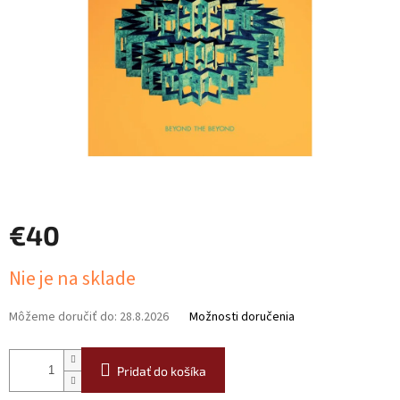
€40
Jednotková
Nie je na sklade
cena:
Môžeme doručiť do:
28.8.2026
Možnosti doručenia
Pridať do košíka