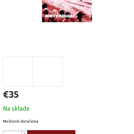
€35
Jednotková
Na sklade
cena:
Možnosti doručenia