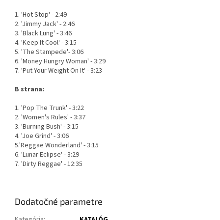
1. 'Hot Stop' - 2:49
2. 'Jimmy Jack' - 2:46
3. 'Black Lung' - 3:46
4. 'Keep It Cool' - 3:15
5. 'The Stampede'- 3:06
6. 'Money Hungry Woman' - 3:29
7. 'Put Your Weight On It' - 3:23
B strana:
1. 'Pop The Trunk' - 3:22
2. 'Women's Rules' - 3:37
3. 'Burning Bush' - 3:15
4. 'Joe Grind' - 3:06
5.'Reggae Wonderland' - 3:15
6. 'Lunar Eclipse' - 3:29
7. 'Dirty Reggae' - 12:35
Dodatočné parametre
Kategória
:
KATALÓG