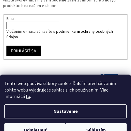
Vložte svoj e-mail a my Vám budeme zasielať informácie o nových
produktoch na našom e-shope.
Email
Vložením e-mailu súhlasíte s
podmienkami ochrany osobných
údajov
PRIHLÁSIŤ SA
Tento web používa súbory cookie. Ďalším prechádzaním
tohto webu vyjadrujete súhlas s ich používaním. Viac
informácií
tu
.
Nastavenie
Vytvoril Shoptet
Odmietnuť
Súhlasím
Copyright 2026
Vinyloveplatne.sk
. Všetky práva vyhradené.