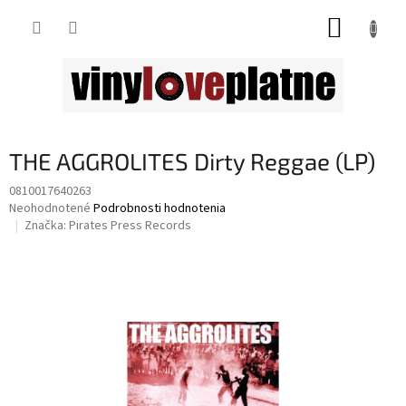
Prejsť
NÁKUP
na
obsah
KOŠÍK
THE AGGROLITES Dirty Reggae (LP)
0810017640263
Priemerné
Neohodnotené
Podrobnosti hodnotenia
hodnotenie
Značka:
Pirates Press Records
produktu
je
0,0
z
5
hviezdičiek.