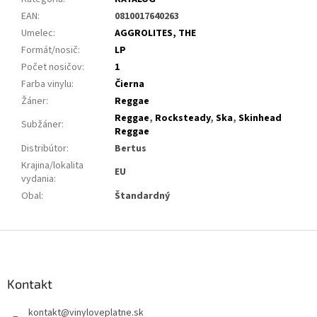
EAN
:
0810017640263
Umelec
:
AGGROLITES, THE
Formát/nosič
:
LP
Počet nosičov
:
1
Farba vinylu
:
Čierna
Žáner
:
Reggae
Reggae
,
Rocksteady
,
Ska
,
Skinhead
Subžáner
:
Reggae
Distribútor
:
Bertus
Krajina/lokalita
EU
vydania
:
Obal
:
Štandardný
Z
á
p
ä
Kontakt
t
kontakt
@
vinyloveplatne.sk
i