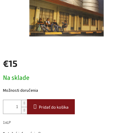
€15
Jednotková
Na sklade
cena:
Možnosti doručenia
Pridať do košíka
1xLP