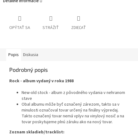
Detailné informácie
OPÝTAŤ SA
STRÁŽIŤ
ZDIEĽAŤ
Popis
Diskusia
Podrobný popis
Rock - album vydaný v roku 1988
New-old stock - album z pôvodného vydania v nehranom
stave
Obal albumu môže byť označený zárezom, takto sa v
minulosti označoval tovar určený na finálny výpredaj.
Takto označený tovar nemá vplyv na vinylový nosič a na
tovar poskytujeme plnú záruku ako na nový tovar.
Zoznam skladieb/tracklist: