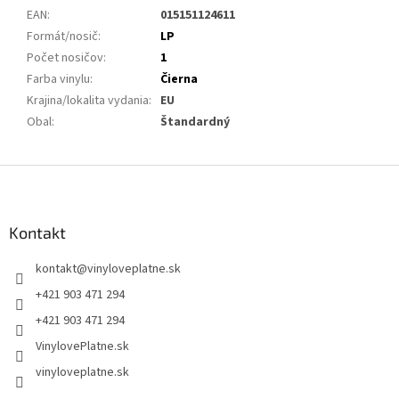
EAN
:
015151124611
Formát/nosič
:
LP
Počet nosičov
:
1
Farba vinylu
:
Čierna
Krajina/lokalita vydania
:
EU
Obal
:
Štandardný
Z
á
p
ä
Kontakt
t
kontakt
@
vinyloveplatne.sk
i
e
+421 903 471 294
+421 903 471 294
VinylovePlatne.sk
vinyloveplatne.sk