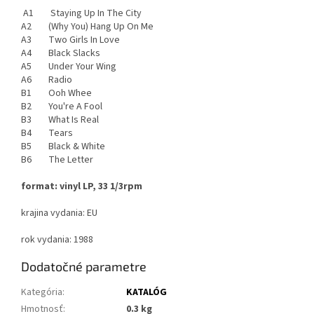
A1 Staying Up In The City
A2 (Why You) Hang Up On Me
A3 Two Girls In Love
A4 Black Slacks
A5 Under Your Wing
A6 Radio
B1 Ooh Whee
B2 You're A Fool
B3 What Is Real
B4 Tears
B5 Black & White
B6 The Letter
format: vinyl LP, 33 1/3rpm
krajina vydania: EU
rok vydania: 1988
Dodatočné parametre
Kategória
:
KATALÓG
Hmotnosť
:
0.3 kg