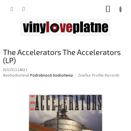
Prejsť
NÁKUP
na
obsah
KOŠÍK
The Accelerators The Accelerators
(LP)
015151124611
Priemerné
Neohodnotené
Podrobnosti hodnotenia
Značka:
Profile Records
hodnotenie
produktu
je
0,0
z
5
hviezdičiek.