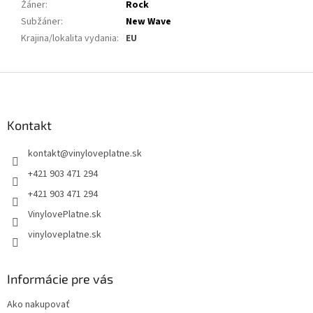
Žáner
:
Rock
Subžáner
:
New Wave
Krajina/lokalita vydania
:
EU
Z
á
p
ä
Kontakt
t
kontakt
@
vinyloveplatne.sk
i
e
+421 903 471 294
+421 903 471 294
VinylovePlatne.sk
vinyloveplatne.sk
Informácie pre vás
Ako nakupovať