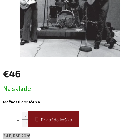
€46
Jednotková
Na sklade
cena:
Možnosti doručenia
Pridať do košíka
2xLP, RSD 2026