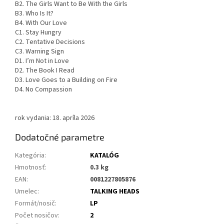
B2. The Girls Want to Be With the Girls
B3. Who Is It?
B4. With Our Love
C1. Stay Hungry
C2. Tentative Decisions
C3. Warning Sign
D1. I’m Not in Love
D2. The Book I Read
D3. Love Goes to a Building on Fire
D4. No Compassion
rok vydania: 18. apríla 2026
Dodatočné parametre
Kategória
:
KATALÓG
Hmotnosť
:
0.3 kg
EAN
:
0081227805876
Umelec
:
TALKING HEADS
Formát/nosič
:
LP
Počet nosičov
:
2