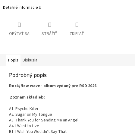
Detailné informácie
OPÝTAŤ SA
STRÁŽIŤ
ZDIEĽAŤ
Popis
Diskusia
Podrobný popis
Rock/New wave - album vydaný pre RSD 2026
Zoznam skladieb:
A1. Psycho Killer
A2. Sugar on My Tongue
A3. Thank You for Sending Me an Angel
A4. I Want to Live
B1. I Wish You Wouldn’t Say That