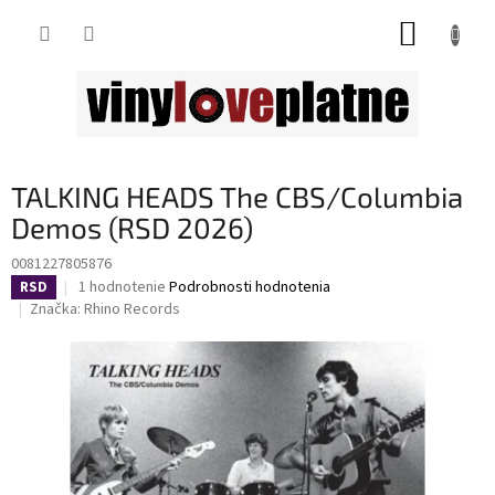
Prejsť
NÁKUP
na
obsah
KOŠÍK
TALKING HEADS The CBS/Columbia
Demos (RSD 2026)
0081227805876
Priemerné
1 hodnotenie
Podrobnosti hodnotenia
RSD
hodnotenie
Značka:
Rhino Records
produktu
je
5,0
z
5
hviezdičiek.