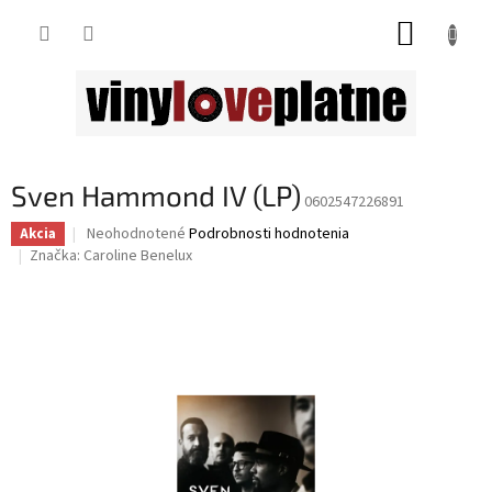
Prejsť
NÁKUP
na
obsah
KOŠÍK
Sven Hammond IV (LP)
0602547226891
Priemerné
Neohodnotené
Podrobnosti hodnotenia
Akcia
hodnotenie
Značka:
Caroline Benelux
produktu
je
0,0
z
5
hviezdičiek.