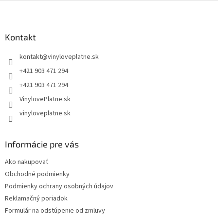
Z
á
p
ä
Kontakt
t
kontakt
@
vinyloveplatne.sk
i
e
+421 903 471 294
+421 903 471 294
VinylovePlatne.sk
vinyloveplatne.sk
Informácie pre vás
Ako nakupovať
Obchodné podmienky
Podmienky ochrany osobných údajov
Reklamačný poriadok
Formulár na odstúpenie od zmluvy