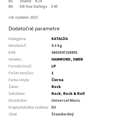
B5 Shame 4:24
B6 Kill Your Darlings 3:45
rok vydania: 2015
Dodatočné parametre
Kategória
:
KATALÓG
Hmotnosť
:
0.3 kg
EAN
:
0602547226891
Umelec
:
HAMMOND, SWEN
Formát/nosič
:
LP
Počet nosičov
:
1
Farba vinylu
:
Čierna
Žáner
:
Rock
Subžáner
:
Rock
,
Rock & Roll
Distribútor
:
Universal Music
Krajina/lokalita vydania
:
EU
Obal
:
Štandardný