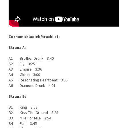
Zoznam skladieb/tracklist:
Strana A:
A1 Brother Drunk 3:40
A2 Fly 3:25
A3 Empire 3:36
A4 Gloria 3:00
A5 Resonating Heartbeat 3:55
A6 Diamond Drunk 4:01
Strana B:
B1 King 3:58
B2 Kiss The Ground 3:28
B3 Mile For Mile 2:54
B4 Pain 3:45