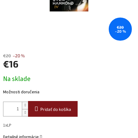
€20
–20 %
€20
–20 %
€16
Jednotková
Na sklade
cena:
Možnosti doručenia
Pridať do košíka
1xLP
Detailné informácie