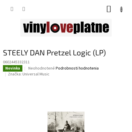
Prejsť
NÁKUP
na
obsah
KOŠÍK
STEELY DAN Pretzel Logic (LP)
0602445332311
Priemerné
Neohodnotené
Podrobnosti hodnotenia
Novinka
hodnotenie
Značka:
Universal Music
produktu
je
0,0
z
5
hviezdičiek.