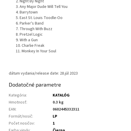
2. Night By Night
3. Any Major Dude Will Tell You
4. Barrytown
5. East St. Louis Toodle-Oo
6. Parker's Band
7. Through With Buzz
8. Pretzel Logic
9. With a Gun
10. Charlie Freak
11. Monkey In Your Soul
dátum vydania/release date: 28.júl 2023
Dodatočné parametre
Kategória
:
KATALÓG
Hmotnosť
:
0.3 kg
EAN
:
0602445332311
Formát/nosič
:
LP
Počet nosičov
:
1
Farba vinylu
:
Čierna