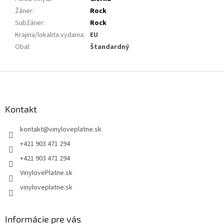
Žáner
:
Rock
Subžáner
:
Rock
Krajina/lokalita vydania
:
EU
Obal
:
Štandardný
Z
á
p
ä
Kontakt
t
kontakt
@
vinyloveplatne.sk
i
e
+421 903 471 294
+421 903 471 294
VinylovePlatne.sk
vinyloveplatne.sk
Informácie pre vás