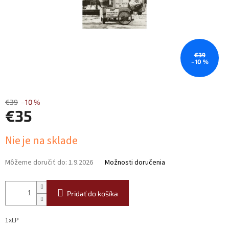
€39
–10 %
€39
–10 %
€35
Jednotková
Nie je na sklade
cena:
Môžeme doručiť do:
1.9.2026
Možnosti doručenia
Pridať do košíka
1xLP