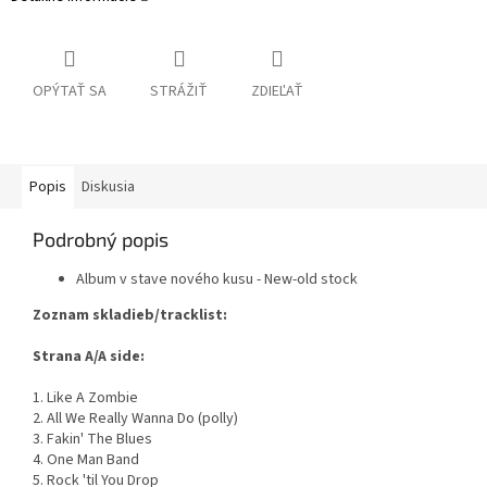
OPÝTAŤ SA
STRÁŽIŤ
ZDIEĽAŤ
Popis
Diskusia
Podrobný popis
Album v stave nového kusu - New-old stock
Zoznam skladieb/tracklist:
Strana A/A side:
1. Like A Zombie
2. All We Really Wanna Do (polly)
3. Fakin' The Blues
4. One Man Band
5. Rock 'til You Drop