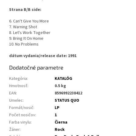
Strana B/B side:
6. Can't Give You More
7. Warning Shot
8. Let's Work Together
9. Bring It On Home
10. No Problems
dátum vydania/release date: 1991
Dodatočné parametre
Kategória
:
KATALÓG
Hmotnosť
:
0.5 kg
EAN
:
8596992238412
Umelec
:
STATUS QUO
Formát/nosič
:
LP
Počet nosičov
:
1
Farba vinylu
:
Čierna
Žáner
:
Rock