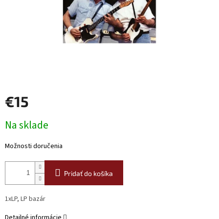
€15
Jednotková
Na sklade
cena:
Možnosti doručenia
Pridať do košíka
1xLP, LP bazár
Detailné informácie