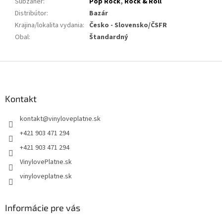
Subžáner
:
Pop Rock
,
Rock & Roll
Distribútor
:
Bazár
Krajina/lokalita vydania
:
Česko - Slovensko/ČSFR
Obal
:
Štandardný
Z
á
p
ä
Kontakt
t
kontakt
@
vinyloveplatne.sk
i
e
+421 903 471 294
+421 903 471 294
VinylovePlatne.sk
vinyloveplatne.sk
Informácie pre vás