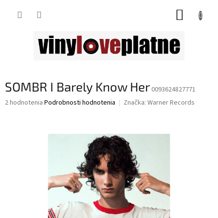
Prejsť
NÁKUP
na
obsah
KOŠÍK
SOMBR I Barely Know Her
0093624827771
Priemerné
2 hodnotenia
Podrobnosti hodnotenia
Značka:
Warner Records
hodnotenie
produktu
je
5,0
z
5
hviezdičiek.