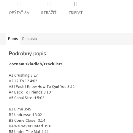
OPÝTAŤ SA
STRÁŽIŤ
ZDIEĽAŤ
Popis
Diskusia
Podrobný popis
Zoznam skladieb/tracklist:
A1 Crushing 3:27
A2 12 To 12 4:02
A3 I Wish I Knew How To Quit You 3:52
A4 Back To Friends 3:19
A5 Canal Street 5:02
B1 Dime 3:45
B2 Undressed 3:02
B3 Come Closer 3:14
B4 We Never Dated 3:16
B5 Under The Mat 4:44