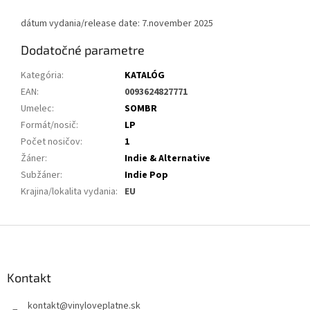
dátum vydania/release date: 7.november 2025
Dodatočné parametre
Kategória
:
KATALÓG
EAN
:
0093624827771
Umelec
:
SOMBR
Formát/nosič
:
LP
Počet nosičov
:
1
Žáner
:
Indie & Alternative
Subžáner
:
Indie Pop
Krajina/lokalita vydania
:
EU
Z
á
p
ä
Kontakt
t
kontakt
@
vinyloveplatne.sk
i