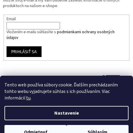
Vložte svoj e-mail a my Vám budeme zasielať informácie o nových
produktoch na našom e-shope.
Email
Vložením e-mailu súhlasíte s
podmienkami ochrany osobných
údajov
PRIHLÁSIŤ SA
Tento web používa súbory cookie. Ďalším prechádzaním
tohto webu vyjadrujete súhlas s ich používaním. Viac
informácií
tu
.
Nastavenie
Vytvoril Shoptet
Odmietnuť
Súhlasím
Copyright 2026
Vinyloveplatne.sk
. Všetky práva vyhradené.