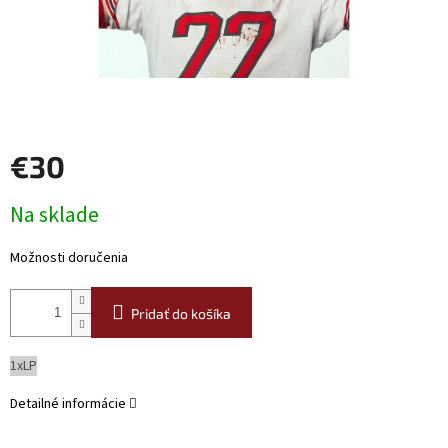
€30
Jednotková
Na sklade
cena:
Možnosti doručenia
Pridať do košíka
1xLP
Detailné informácie