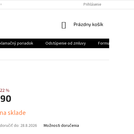
 OSOBNÝCH ÚDAJOV
REKLAMAČNÝ PORIADOK
Prihlásenie
FORMULÁR NA ODSTÚ
NÁKUPNÝ
Prázdny košík
KOŠÍK
klamačný poriadok
Odstúpenie od zmluvy
Formulár na odstúp
22 %
,90
ová
 na sklade
oručiť do:
28.8.2026
Možnosti doručenia