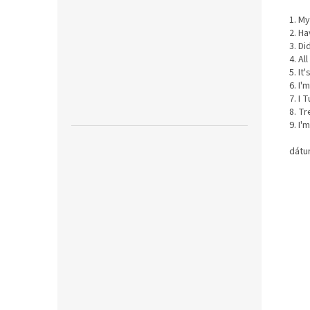
1. My
2. H
3. Di
4. Al
5. It
6. I'
7. I 
8. T
9. I'
dátu