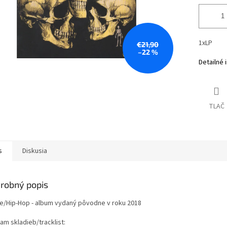
1xLP
€21,90
–22 %
Detailné 
TLAČ
s
Diskusia
robný popis
e/Hip-Hop - album vydaný pôvodne v roku 2018
am skladieb/tracklist: