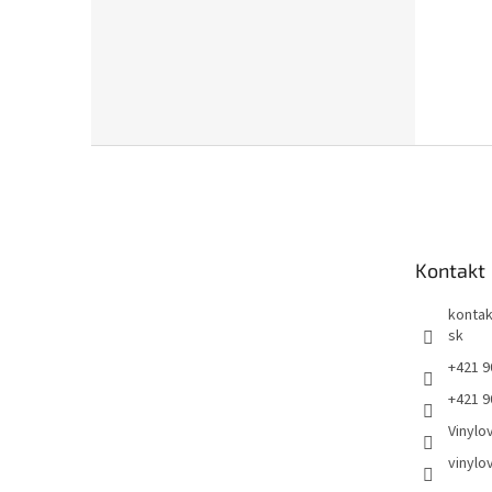
Z
á
p
ä
t
Kontakt
i
e
kontak
sk
+421 9
+421 9
Vinylo
vinylo