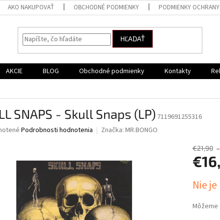
AKO NAKUPOVAŤ
OBCHODNÉ PODMIENKY
PODMIENKY OCHRANY
HĽADAŤ
AKCIE
BLOG
Obchodné podmienky
Kontakty
Re
L SNAPS - Skull Snaps (LP)
7119691255316
né
notené
Podrobnosti hodnotenia
Značka:
MR.BONGO
nie
u
€21,90
–
€16
Jednotk
Nie je
cena:
iek.
Môžeme d