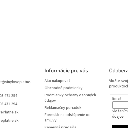
Informácie pre vás
Odobera
Ako nakupovať
Vložte svo
t
@
vinyloveplatne.
produktoch
Obchodné podmienky
Podmienky ochrany osobných
03 471 294
Email
údajov
03 471 294
Reklamačný poriadok
Vložením 
vePlatne.sk
Formulár na odstúpenie od
údajov
zmluvy
veplatne.sk
Kamenná predajňa