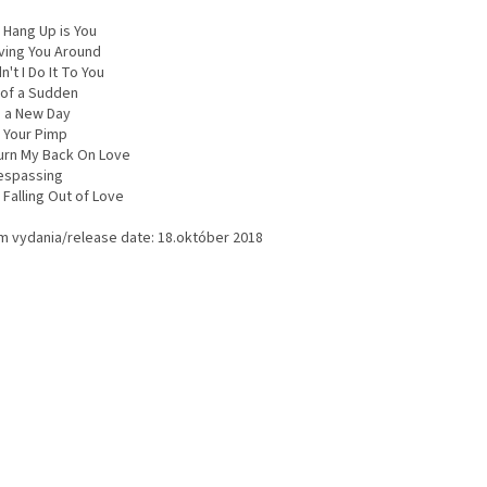
 Hang Up is You
aving You Around
dn't I Do It To You
l of a Sudden
's a New Day
m Your Pimp
Turn My Back On Love
respassing
m Falling Out of Love
m vydania/release date: 18.október 2018