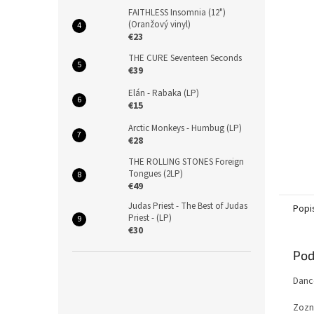
FAITHLESS Insomnia (12")
(Oranžový vinyl)
€23
THE CURE Seventeen Seconds
€39
Elán - Rabaka (LP)
€15
Arctic Monkeys - Humbug (LP)
€28
THE ROLLING STONES Foreign
Tongues (2LP)
€49
Judas Priest - The Best of Judas
Popi
Priest - (LP)
€30
Pod
Danc
Zozn