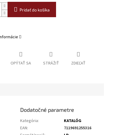
Pridať do košíka
informácie
OPÝTAŤ SA
STRÁŽIŤ
ZDIEĽAŤ
Dodatočné parametre
Kategória
:
KATALÓG
EAN
:
7119691255316