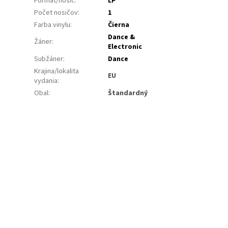
Formát/nosič
:
LP
Počet nosičov
:
1
Farba vinylu
:
Čierna
Dance &
Žáner
:
Electronic
Subžáner
:
Dance
Krajina/lokalita
EU
vydania
:
Obal
:
Štandardný