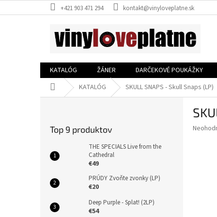
Prejsť
+421 903 471 294
kontakt@vinyloveplatne.sk
na
obsah
KATALÓG
ŽÁNER
DARČEKOVÉ POUKÁŽKY
Domov
KATALÓG
SKULL SNAPS - Skull Snaps (LP)
B
SKUL
o
č
Priemer
Neohod
Top 9 produktov
n
hodnote
ý
produkt
THE SPECIALS Live from the
p
Cathedral
je
€49
0,0
a
z
n
PRÚDY Zvoňte zvonky (LP)
5
e
€20
hviezdič
l
Deep Purple - Splat! (2LP)
€54