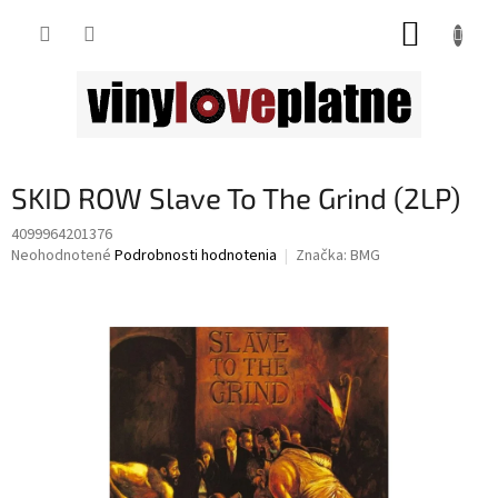
Prejsť
NÁKUP
na
obsah
KOŠÍK
SKID ROW Slave To The Grind (2LP)
4099964201376
Priemerné
Neohodnotené
Podrobnosti hodnotenia
Značka:
BMG
hodnotenie
produktu
je
0,0
z
5
hviezdičiek.