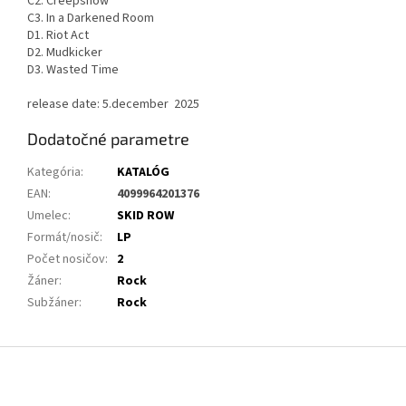
C2. Creepshow
C3. In a Darkened Room
D1. Riot Act
D2. Mudkicker
D3. Wasted Time
release date: 5.december 2025
Dodatočné parametre
Kategória
:
KATALÓG
EAN
:
4099964201376
Umelec
:
SKID ROW
Formát/nosič
:
LP
Počet nosičov
:
2
Žáner
:
Rock
Subžáner
:
Rock
Z
á
p