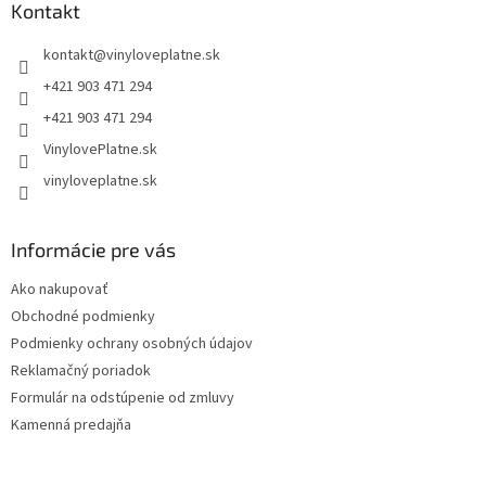
ä
Kontakt
t
kontakt
@
vinyloveplatne.sk
i
e
+421 903 471 294
+421 903 471 294
VinylovePlatne.sk
vinyloveplatne.sk
Informácie pre vás
Ako nakupovať
Obchodné podmienky
Podmienky ochrany osobných údajov
Reklamačný poriadok
Formulár na odstúpenie od zmluvy
Kamenná predajňa