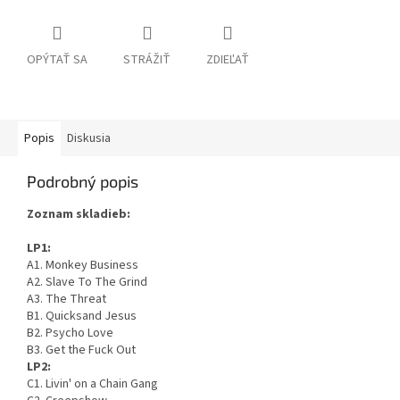
OPÝTAŤ SA
STRÁŽIŤ
ZDIEĽAŤ
Popis
Diskusia
Podrobný popis
Zoznam skladieb:
LP1:
A1. Monkey Business
A2. Slave To The Grind
A3. The Threat
B1. Quicksand Jesus
B2. Psycho Love
B3. Get the Fuck Out
LP2:
C1. Livin' on a Chain Gang