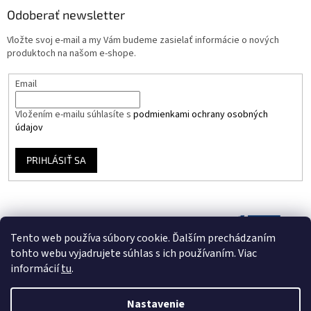
Odoberať newsletter
Vložte svoj e-mail a my Vám budeme zasielať informácie o nových
produktoch na našom e-shope.
Email
Vložením e-mailu súhlasíte s
podmienkami ochrany osobných
údajov
PRIHLÁSIŤ SA
Tento web používa súbory cookie. Ďalším prechádzaním
tohto webu vyjadrujete súhlas s ich používaním. Viac
informácií
tu
.
Nastavenie
Vytvoril Shoptet