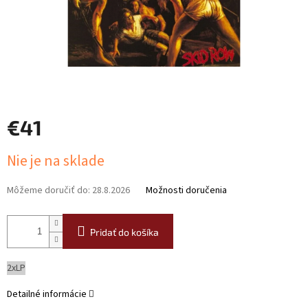
€41
Jednotková
Nie je na sklade
cena:
Môžeme doručiť do:
28.8.2026
Možnosti doručenia
Pridať do košíka
2xLP
Detailné informácie