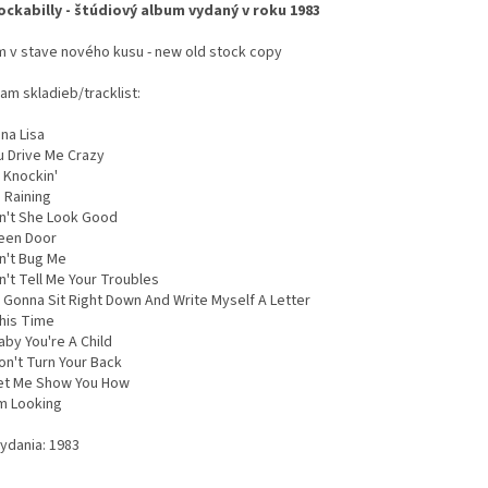
ockabilly - štúdiový album vydaný v roku 1983
m v stave nového kusu - new old stock copy
am skladieb/tracklist:
na Lisa
u Drive Me Crazy
m Knockin'
's Raining
on't She Look Good
reen Door
on't Bug Me
n't Tell Me Your Troubles
m Gonna Sit Right Down And Write Myself A Letter
This Time
aby You're A Child
on't Turn Your Back
Let Me Show You How
'm Looking
vydania: 1983