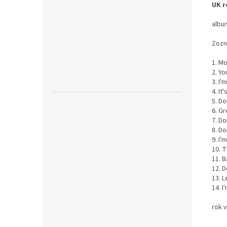
UK r
albu
Zozn
1. Mo
2. Yo
3. I'
4. It
5. D
6. G
7. D
8. Do
9. I'
10. 
11. B
12. D
13. 
14. I
rok 