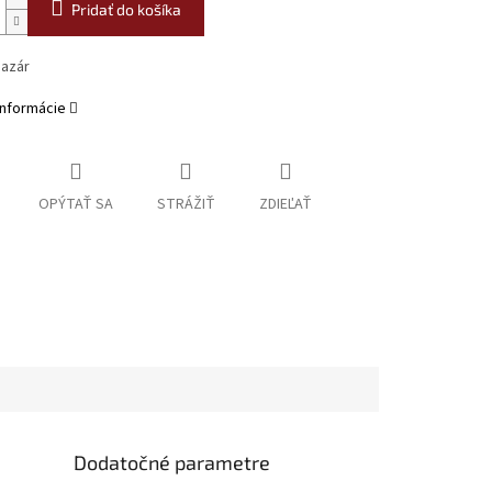
Pridať do košíka
bazár
informácie
OPÝTAŤ SA
STRÁŽIŤ
ZDIEĽAŤ
Dodatočné parametre