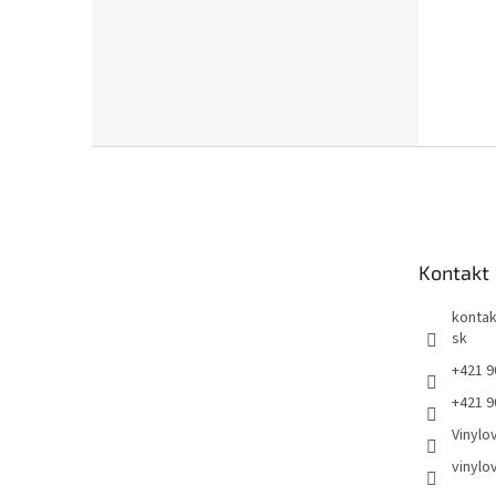
Z
á
p
ä
t
Kontakt
i
e
kontak
sk
+421 9
+421 9
Vinylo
vinylo