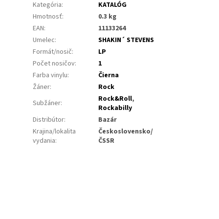
Kategória
:
KATALÓG
Hmotnosť
:
0.3 kg
EAN
:
11133264
Umelec
:
SHAKIN´ STEVENS
Formát/nosič
:
LP
Počet nosičov
:
1
Farba vinylu
:
Čierna
Žáner
:
Rock
Rock&Roll
,
Subžáner
:
Rockabilly
Distribútor
:
Bazár
Krajina/lokalita
Československo/
vydania
:
ČSSR