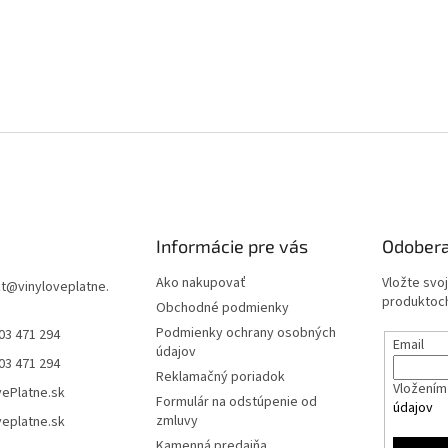
Informácie pre vás
Odobera
Ako nakupovať
Vložte svo
t
@
vinyloveplatne.
produktoch
Obchodné podmienky
Podmienky ochrany osobných
03 471 294
Email
údajov
03 471 294
Reklamačný poriadok
Vložením 
vePlatne.sk
Formulár na odstúpenie od
údajov
zmluvy
veplatne.sk
Kamenná predajňa