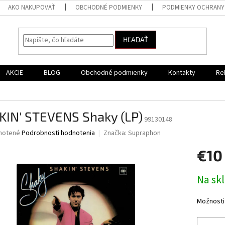
AKO NAKUPOVAŤ
OBCHODNÉ PODMIENKY
PODMIENKY OCHRANY
HĽADAŤ
AKCIE
BLOG
Obchodné podmienky
Kontakty
Re
KIN' STEVENS Shaky (LP)
99130148
né
notené
Podrobnosti hodnotenia
Značka:
Supraphon
nie
€10
u
Jednotk
Na sk
cena:
iek.
Možnosti