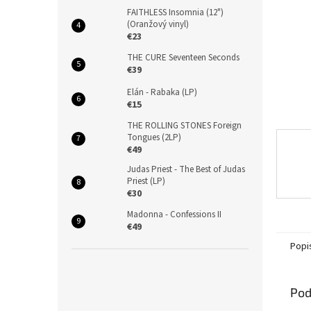
FAITHLESS Insomnia (12")
(Oranžový vinyl)
€23
THE CURE Seventeen Seconds
€39
Elán - Rabaka (LP)
€15
THE ROLLING STONES Foreign
Tongues (2LP)
€49
Judas Priest - The Best of Judas
Priest (LP)
€30
Madonna - Confessions II
€49
Popi
Pod