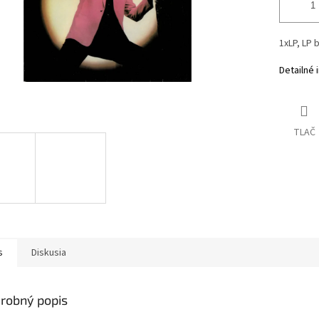
1xLP, LP 
Detailné 
TLAČ
s
Diskusia
robný popis