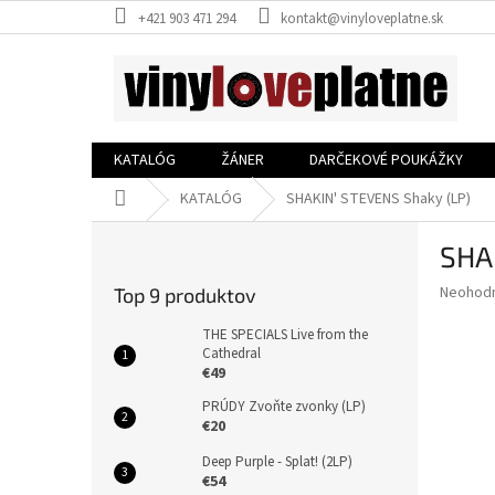
Prejsť
+421 903 471 294
kontakt@vinyloveplatne.sk
na
obsah
KATALÓG
ŽÁNER
DARČEKOVÉ POUKÁŽKY
Domov
KATALÓG
SHAKIN' STEVENS Shaky (LP)
B
SHA
o
č
Priemer
Neohod
Top 9 produktov
n
hodnote
ý
produkt
THE SPECIALS Live from the
p
Cathedral
je
€49
0,0
a
z
n
PRÚDY Zvoňte zvonky (LP)
5
e
€20
hviezdič
l
Deep Purple - Splat! (2LP)
€54