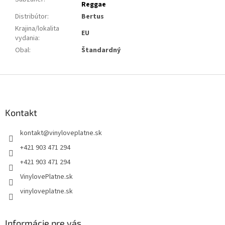
Reggae
Distribútor
:
Bertus
Krajina/lokalita
EU
vydania
:
Obal
:
Štandardný
Z
á
p
ä
Kontakt
t
kontakt
@
vinyloveplatne.sk
i
e
+421 903 471 294
+421 903 471 294
VinylovePlatne.sk
vinyloveplatne.sk
Informácie pre vás