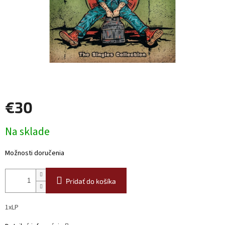
€30
Jednotková
Na sklade
cena:
Možnosti doručenia
Pridať do košíka
1xLP