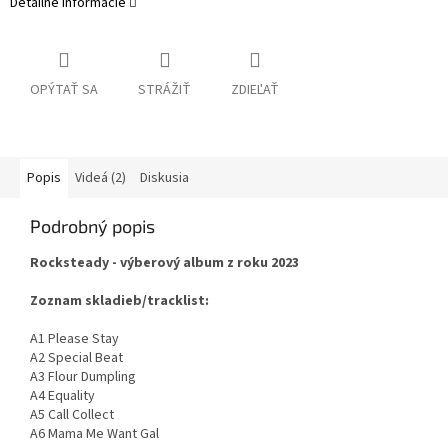
Detailné informácie
OPÝTAŤ SA
STRÁŽIŤ
ZDIEĽAŤ
Popis
Videá (2)
Diskusia
Podrobný popis
Rocksteady - výberový album z roku 2023
Zoznam skladieb/tracklist:
A1 Please Stay
A2 Special Beat
A3 Flour Dumpling
A4 Equality
A5 Call Collect
A6 Mama Me Want Gal