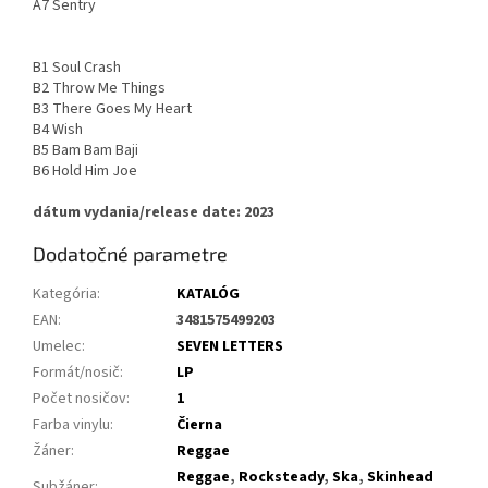
A7 Sentry
B1 Soul Crash
B2 Throw Me Things
B3 There Goes My Heart
B4 Wish
B5 Bam Bam Baji
B6 Hold Him Joe
dátum vydania/release date: 2023
Dodatočné parametre
Kategória
:
KATALÓG
EAN
:
3481575499203
Umelec
:
SEVEN LETTERS
Formát/nosič
:
LP
Počet nosičov
:
1
Farba vinylu
:
Čierna
Žáner
:
Reggae
Reggae
,
Rocksteady
,
Ska
,
Skinhead
Subžáner
: