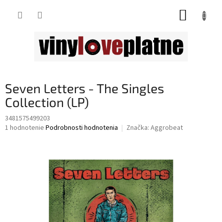
Prejsť
NÁKUP
na
obsah
KOŠÍK
Seven Letters - The Singles
Collection (LP)
3481575499203
Priemerné
1 hodnotenie
Podrobnosti hodnotenia
Značka:
Aggrobeat
hodnotenie
produktu
je
5,0
z
5
hviezdičiek.