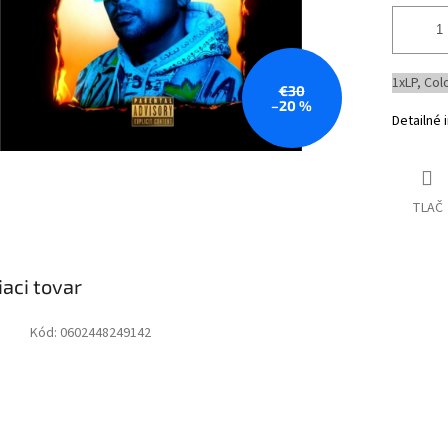
1xLP, Col
€30
–20 %
Detailné 
TLAČ
iaci tovar
Kód:
0602448249142