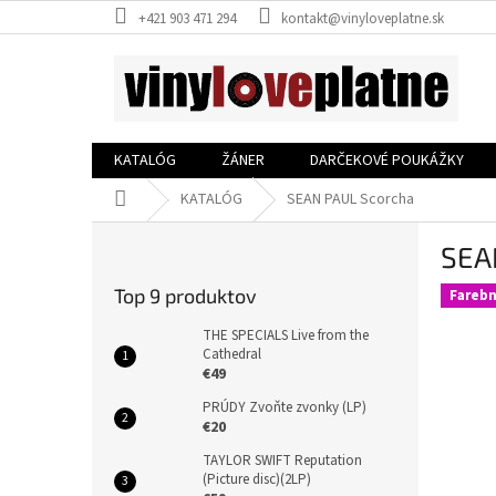
Prejsť
+421 903 471 294
kontakt@vinyloveplatne.sk
na
obsah
KATALÓG
ŽÁNER
DARČEKOVÉ POUKÁŽKY
Domov
KATALÓG
SEAN PAUL Scorcha
B
SEA
o
č
Top 9 produktov
Farebn
n
ý
THE SPECIALS Live from the
p
Cathedral
€49
a
n
PRÚDY Zvoňte zvonky (LP)
e
€20
l
TAYLOR SWIFT Reputation
(Picture disc)(2LP)