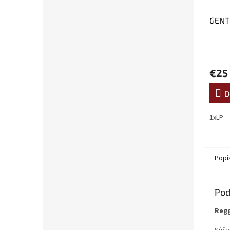
GENT
€25
D
1xLP
Popi
Pod
Regg