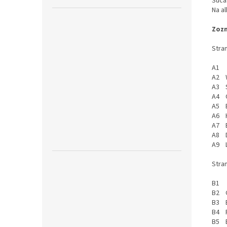
Súča
Na al
Zozn
Stran
A1 A
A2 W
A3 S
A4 O
A5 E
A6 H
A7 B
A8 D
A9 L
Stran
B1 C
B2 
B3 
B4 P
B5 B