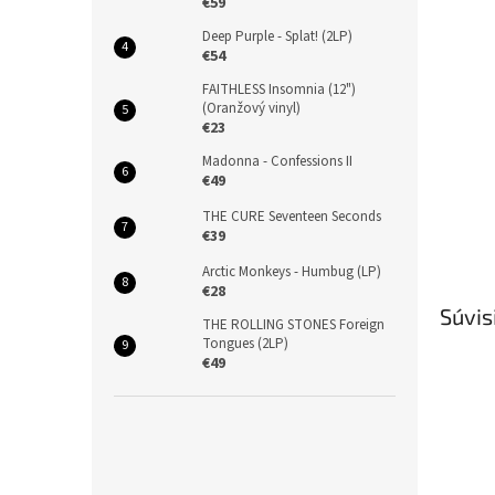
€59
Deep Purple - Splat! (2LP)
€54
FAITHLESS Insomnia (12")
(Oranžový vinyl)
€23
Madonna - Confessions II
€49
THE CURE Seventeen Seconds
€39
Arctic Monkeys - Humbug (LP)
€28
Súvis
THE ROLLING STONES Foreign
Tongues (2LP)
€49