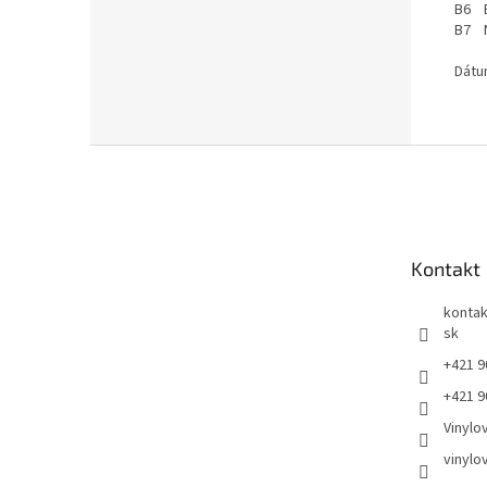
B6 B
B7 N
Dátu
Z
á
p
ä
t
Kontakt
i
e
kontak
sk
+421 9
+421 9
Vinylo
vinylo