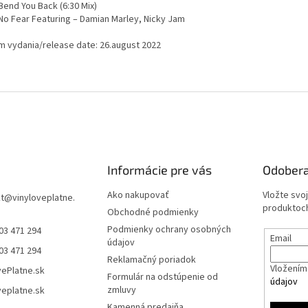
end You Back (6:30 Mix)
o Fear Featuring – Damian Marley, Nicky Jam
m vydania/release date: 26.august 2022
Informácie pre vás
Odobera
Ako nakupovať
Vložte svo
t
@
vinyloveplatne.
produktoch
Obchodné podmienky
Podmienky ochrany osobných
03 471 294
Email
údajov
03 471 294
Reklamačný poriadok
Vložením 
vePlatne.sk
Formulár na odstúpenie od
údajov
zmluvy
veplatne.sk
Kamenná predajňa