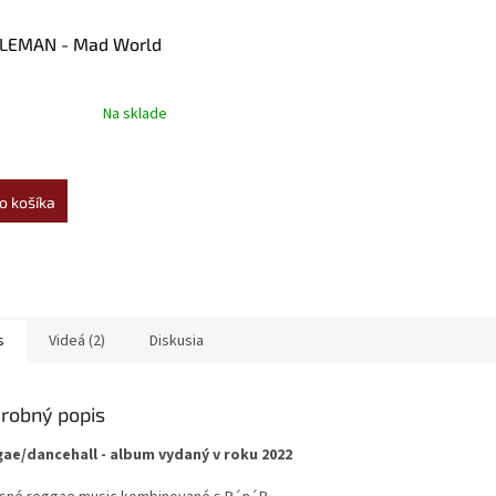
LEMAN - Mad World
Na sklade
o košíka
s
Videá (2)
Diskusia
robný popis
ae/dancehall - album vydaný v roku 2022