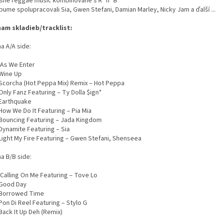
sné reggae music kombinované s R´n´B
bume spolupracovali Sia, Gwen Stefani, Damian Marley, Nicky Jam a ďalší ...
am skladieb/tracklist:
a A/A side:
s We Enter
ine Up
corcha (Hot Peppa Mix) Remix – Hot Peppa
nly Fanz Featuring – Ty Dolla $ign*
arthquake
ow We Do It Featuring – Pia Mia
ouncing Featuring – Jada Kingdom
ynamite Featuring – Sia
ight My Fire Featuring – Gwen Stefani, Shenseea
a B/B side:
alling On Me Featuring – Tove Lo
Good Day
Borrowed Time
on Di Reel Featuring – Stylo G
ack It Up Deh (Remix)