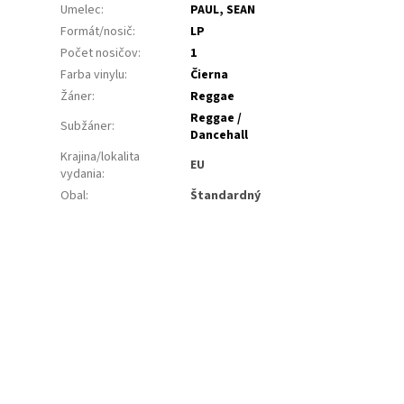
Umelec
:
PAUL, SEAN
Formát/nosič
:
LP
Počet nosičov
:
1
Farba vinylu
:
Čierna
Žáner
:
Reggae
Reggae /
Subžáner
:
Dancehall
Krajina/lokalita
EU
vydania
:
Obal
:
Štandardný