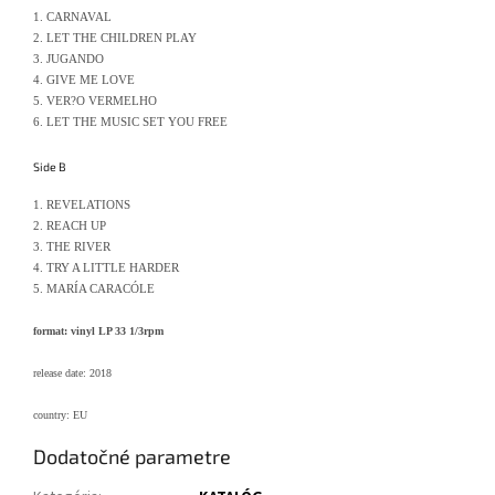
1. CARNAVAL
2. LET THE CHILDREN PLAY
3. JUGANDO
4. GIVE ME LOVE
5. VER?O VERMELHO
6. LET THE MUSIC SET YOU FREE
Side B
1. REVELATIONS
2. REACH UP
3. THE RIVER
4. TRY A LITTLE HARDER
5. MARÍA CARACÓLE
f
ormat:
vinyl LP 33 1/3rpm
release date: 2018
country: EU
Dodatočné parametre