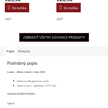
Do košíka
Do košíka
1xLP
2xLP
ZOBRAZIŤ VŠETKY SÚVISIACE PRODUKTY
Popis
Diskusia
Podrobný popis
Latino - album vydaný v roku 2018
Album na
180 gramovom vinyle.
Album je nový - zapečatený v PVC fólii
Zoznam skladieb/tracklist:
Side A