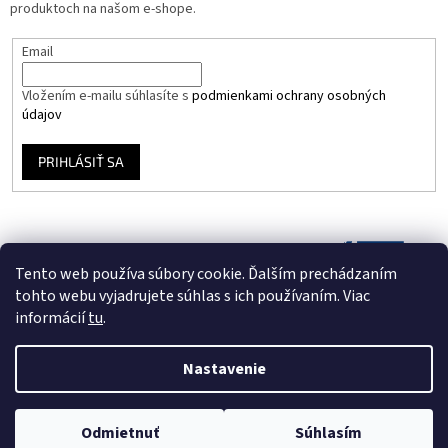
produktoch na našom e-shope.
Email
Vložením e-mailu súhlasíte s
podmienkami ochrany osobných
údajov
PRIHLÁSIŤ SA
Tento web používa súbory cookie. Ďalším prechádzaním
tohto webu vyjadrujete súhlas s ich používaním. Viac
informácií
tu
.
Nastavenie
Vytvoril Shoptet
Odmietnuť
Súhlasím
Copyright 2026
Vinyloveplatne.sk
. Všetky práva vyhradené.