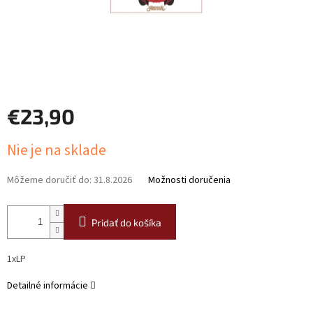
€23,90
Jednotková
Nie je na sklade
cena:
Môžeme doručiť do:
31.8.2026
Možnosti doručenia
Pridať do košíka
1xLP
Detailné informácie