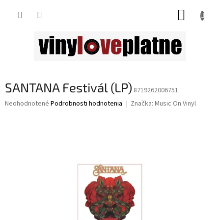
Prejsť
NÁKUP
na
obsah
KOŠÍK
SANTANA Festivál (LP)
8719262006751
Priemerné
Neohodnotené
Podrobnosti hodnotenia
Značka:
Music On Vinyl
hodnotenie
produktu
je
0,0
z
5
hviezdičiek.