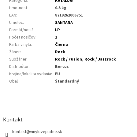
Kategória
:
KATALÓG
Hmotnosť
:
0.5 kg
EAN
:
8719262006751
Umelec
:
SANTANA
Formát/nosič
:
LP
Počet nosičov
:
1
Farba vinylu
:
Čierna
Žáner
:
Rock
Subžáner
:
Rock / Fusion
,
Rock / Jazzrock
Distribútor
:
Bertus
Krajina/lokalita vydania
:
EU
Obal
:
Štandardný
Z
á
p
ä
Kontakt
t
kontakt
@
vinyloveplatne.sk
i