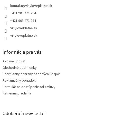
t
kontakt
@
vinyloveplatne.sk
i
e
+421 903 471 294
+421 903 471 294
VinylovePlatne.sk
vinyloveplatne.sk
Informácie pre vás
Ako nakupovať
Obchodné podmienky
Podmienky ochrany osobných údajov
Reklamačný poriadok
Formulár na odstúpenie od zmluvy
Kamenná predajňa
Odoberať newsletter