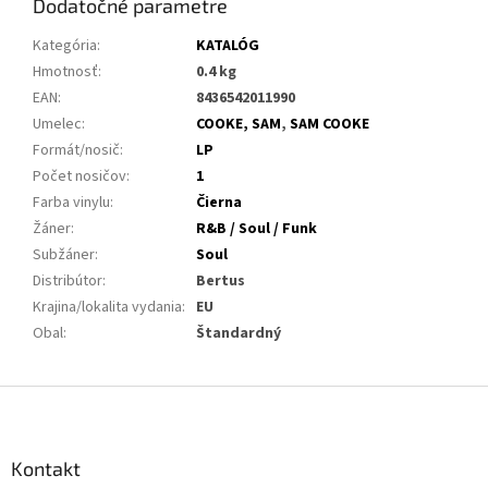
Dodatočné parametre
Kategória
:
KATALÓG
Hmotnosť
:
0.4 kg
EAN
:
8436542011990
Umelec
:
COOKE, SAM
,
SAM COOKE
Formát/nosič
:
LP
Počet nosičov
:
1
Farba vinylu
:
Čierna
Žáner
:
R&B / Soul / Funk
Subžáner
:
Soul
Distribútor
:
Bertus
Krajina/lokalita vydania
:
EU
Obal
:
Štandardný
Z
á
p
ä
Kontakt