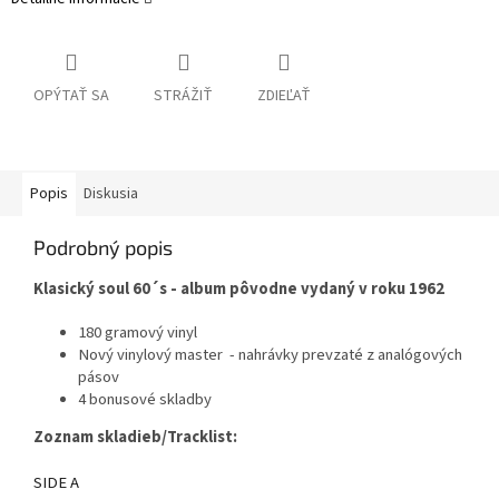
OPÝTAŤ SA
STRÁŽIŤ
ZDIEĽAŤ
Popis
Diskusia
Podrobný popis
Klasický soul 60´s - album pôvodne vydaný v roku 1962
180 gramový vinyl
Nový vinylový master - nahrávky prevzaté z analógových
pásov
4 bonusové skladby
Zoznam skladieb/Tracklist:
SIDE A