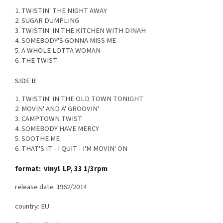
1. TWISTIN' THE NIGHT AWAY
2. SUGAR DUMPLING
3. TWISTIN' IN THE KITCHEN WITH DINAH
4. SOMEBODY'S GONNA MISS ME
5. A WHOLE LOTTA WOMAN
6. THE TWIST
SIDE B
1. TWISTIN' IN THE OLD TOWN TONIGHT
2. MOVIN' AND A' GROOVIN'
3. CAMPTOWN TWIST
4. SOMEBODY HAVE MERCY
5. SOOTHE ME
6. THAT'S IT - I QUIT - I'M MOVIN' ON
format: vinyl LP, 33 1/3rpm
release date: 1962/2014
country: EU