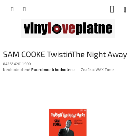
Prejsť
NÁKUP
na
obsah
KOŠÍK
SAM COOKE Twistin´The Night Away
8436542011990
Priemerné
Neohodnotené
Podrobnosti hodnotenia
Značka:
WAX Time
hodnotenie
produktu
je
0,0
z
5
hviezdičiek.