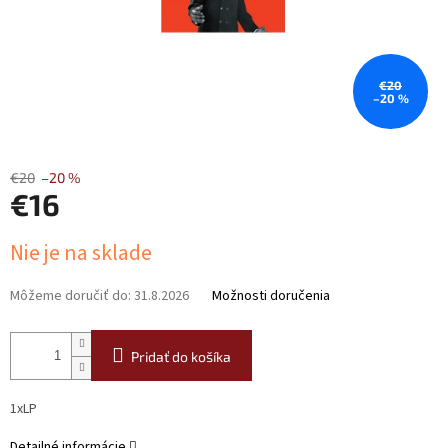
€20
–20 %
€20
–20 %
€16
Jednotková
Nie je na sklade
cena:
Môžeme doručiť do:
31.8.2026
Možnosti doručenia
Pridať do košíka
1xLP
Detailné informácie