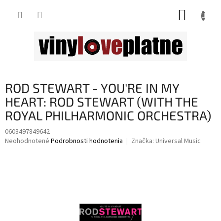
Prejsť
NÁKUP
na
obsah
KOŠÍK
ROD STEWART - YOU'RE IN MY
HEART: ROD STEWART (WITH THE
ROYAL PHILHARMONIC ORCHESTRA)
0603497849642
Priemerné
Neohodnotené
Podrobnosti hodnotenia
Značka:
Universal Music
hodnotenie
produktu
je
0,0
z
5
hviezdičiek.