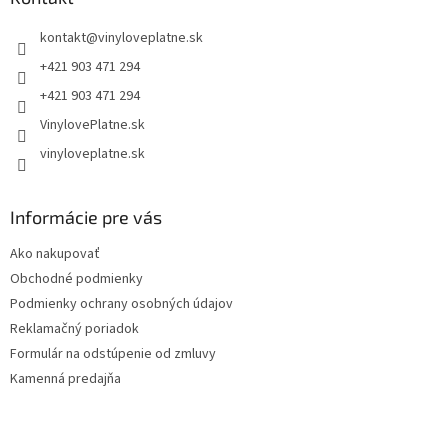
t
kontakt
@
vinyloveplatne.sk
i
e
+421 903 471 294
+421 903 471 294
VinylovePlatne.sk
vinyloveplatne.sk
Informácie pre vás
Ako nakupovať
Obchodné podmienky
Podmienky ochrany osobných údajov
Reklamačný poriadok
Formulár na odstúpenie od zmluvy
Kamenná predajňa