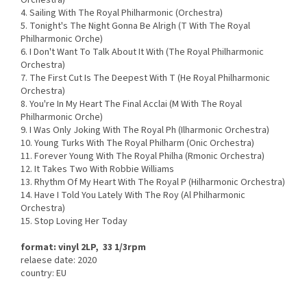
Orchestra)
4. Sailing With The Royal Philharmonic (Orchestra)
5. Tonight's The Night Gonna Be Alrigh (T With The Royal
Philharmonic Orche)
6. I Don't Want To Talk About It With (The Royal Philharmonic
Orchestra)
7. The First Cut Is The Deepest With T (He Royal Philharmonic
Orchestra)
8. You're In My Heart The Final Acclai (M With The Royal
Philharmonic Orche)
9. I Was Only Joking With The Royal Ph (Ilharmonic Orchestra)
10. Young Turks With The Royal Philharm (Onic Orchestra)
11. Forever Young With The Royal Philha (Rmonic Orchestra)
12. It Takes Two With Robbie Williams
13. Rhythm Of My Heart With The Royal P (Hilharmonic Orchestra)
14. Have I Told You Lately With The Roy (Al Philharmonic
Orchestra)
15. Stop Loving Her Today
format: vinyl 2LP, 33 1/3rpm
relaese date: 2020
country: EU