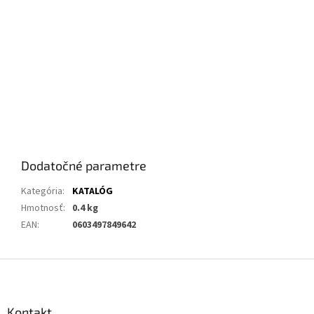
Dodatočné parametre
Kategória
:
KATALÓG
Hmotnosť
:
0.4 kg
EAN
:
0603497849642
Z
á
p
ä
Kontakt