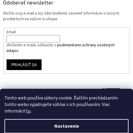
Odoberať newsletter
Vložte svoj e-mail a my Vám budeme zasielať informácie o nových
produktoch na našom e-shope.
Email
Vložením e-mailu súhlasíte s
podmienkami ochrany osobných
údajov
PRIHLÁSIŤ SA
Tento web používa súbory cookie. Ďalším prechádzaním
tohto webu vyjadrujete súhlas s ich používaním. Viac
informácií
tu
.
Nastavenie
Vytvoril Shoptet