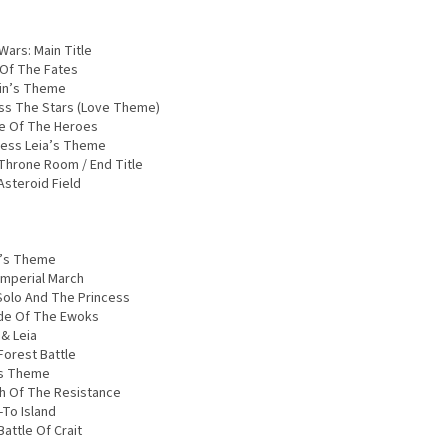
Wars: Main Title
 Of The Fates
in’s Theme
ss The Stars (Love Theme)
le Of The Heroes
cess Leia’s Theme
Throne Room / End Title
Asteroid Field
’s Theme
Imperial March
Solo And The Princess
de Of The Ewoks
 & Leia
Forest Battle
s Theme
h Of The Resistance
-To Island
attle Of Crait