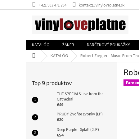
Prejsť
+421 903 471 294
kontakt@vinyloveplatne.sk
na
obsah
KATALÓG
ŽÁNER
DARČEKOVÉ POUKÁŽKY
Domov
KATALÓG
Robert Ziegler - Music From Th
B
Robe
o
č
Top 9 produktov
Farebn
n
ý
THE SPECIALS Live from the
p
Cathedral
€49
a
n
PRÚDY Zvoňte zvonky (LP)
e
€20
l
Deep Purple - Splat! (2LP)
€54