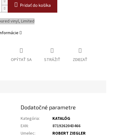
Pridať do košíka
oured vinyl, Limited
informácie
OPÝTAŤ SA
STRÁŽIŤ
ZDIEĽAŤ
Dodatočné parametre
Kategória
:
KATALÓG
EAN
:
8719262043466
Umelec
:
ROBERT ZIEGLER