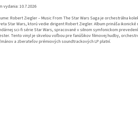
m vydania: 10.7.2026
bume: Robert Ziegler – Music From The Star Wars Saga je orchestrálna kole
eta Star Wars, ktorú vedie dirigent Robert Ziegler. Album prináša ikonické
ndárnej sci-fi série Star Wars, spracované v silnom symfonickom prevedení
ester. Tento vinyl je skvelou voľbou pre fanúšikov filmovej hudby, orchest
žmánov a zberateľov prémiových soundtrackových LP platní.