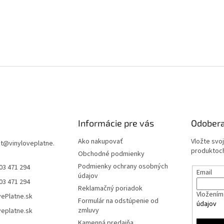
Informácie pre vás
Odobera
Ako nakupovať
Vložte svo
t
@
vinyloveplatne.
produktoch
Obchodné podmienky
Podmienky ochrany osobných
03 471 294
Email
údajov
03 471 294
Reklamačný poriadok
Vložením 
vePlatne.sk
Formulár na odstúpenie od
údajov
zmluvy
veplatne.sk
Kamenná predajňa