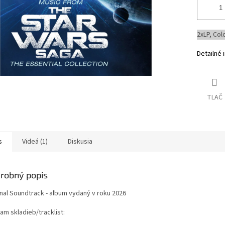
2xLP, Col
Detailné 
TLAČ
s
Videá (1)
Diskusia
robný popis
inal Soundtrack - album vydaný v roku 2026
am skladieb/tracklist: