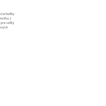
kcia hudby
 motívy z
 pre veľký
rových