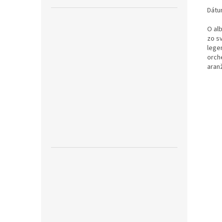
Dátu
O al
zo sv
lege
orch
aran