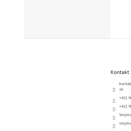
Z
á
p
ä
t
Kontakt
i
e
kontak
sk
+421 9
+421 9
Vinylo
vinylo