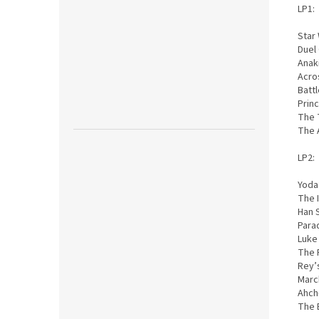
LP1:
Star 
Duel
Anak
Acro
Batt
Prin
The 
The 
LP2:
Yoda
The 
Han 
Para
Luke
The 
Rey’
Marc
Ahch
The B