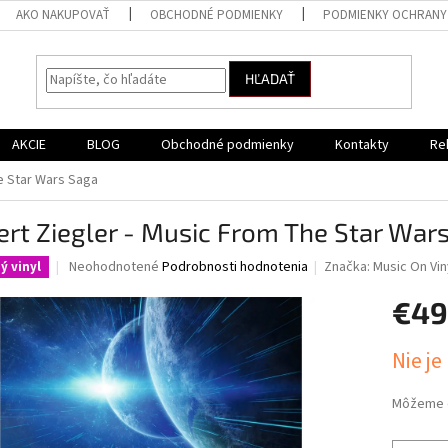
AKO NAKUPOVAŤ
OBCHODNÉ PODMIENKY
PODMIENKY OCHRANY
HĽADAŤ
AKCIE
BLOG
Obchodné podmienky
Kontakty
Re
e Star Wars Saga
rt Ziegler - Music From The Star War
Priemerné
Neohodnotené
Podrobnosti hodnotenia
Značka:
Music On Vin
ý vinyl
hodnotenie
produktu
€49
je
0,0
Jednotk
Nie je
z
cena:
5
hviezdičiek.
Môžeme d