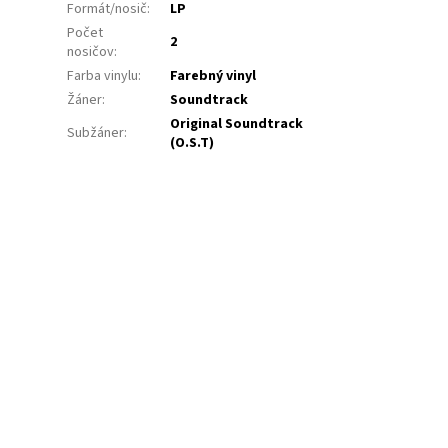
Formát/nosič
:
LP
Počet
2
nosičov
:
Farba vinylu
:
Farebný vinyl
Žáner
:
Soundtrack
Original Soundtrack
Subžáner
:
(O.S.T)