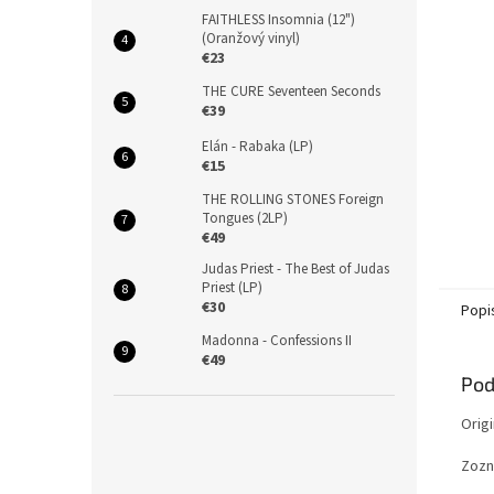
FAITHLESS Insomnia (12")
(Oranžový vinyl)
€23
THE CURE Seventeen Seconds
€39
Elán - Rabaka (LP)
€15
THE ROLLING STONES Foreign
Tongues (2LP)
€49
Judas Priest - The Best of Judas
Priest (LP)
€30
Popi
Madonna - Confessions II
€49
Pod
Orig
Zozn