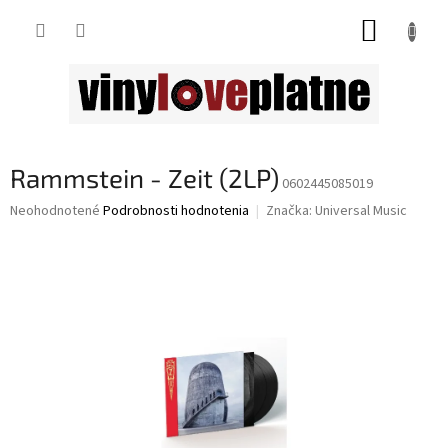
Prejsť
NÁKUP
na
obsah
KOŠÍK
Rammstein - Zeit (2LP)
0602445085019
Priemerné
Neohodnotené
Podrobnosti hodnotenia
Značka:
Universal Music
hodnotenie
produktu
je
0,0
z
5
hviezdičiek.