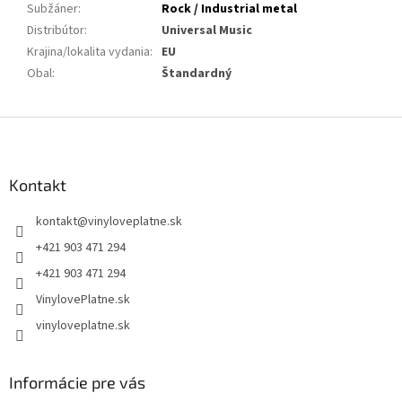
Subžáner
:
Rock / Industrial metal
Distribútor
:
Universal Music
Krajina/lokalita vydania
:
EU
Obal
:
Štandardný
Z
á
p
ä
Kontakt
t
kontakt
@
vinyloveplatne.sk
i
e
+421 903 471 294
+421 903 471 294
VinylovePlatne.sk
vinyloveplatne.sk
Informácie pre vás