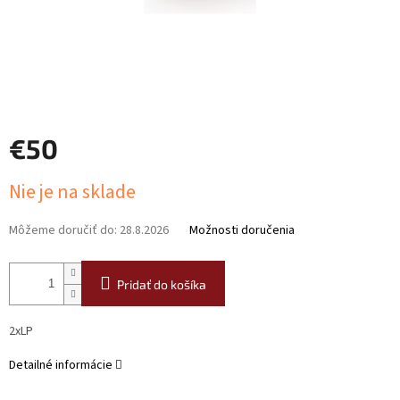
€50
Jednotková
Nie je na sklade
cena:
Môžeme doručiť do:
28.8.2026
Možnosti doručenia
Pridať do košíka
2xLP
Detailné informácie