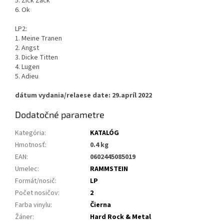
5. Zick Zack
6. Ok
LP2:
1. Meine Tranen
2. Angst
3. Dicke Titten
4. Lugen
5. Adieu
dátum vydania/relaese date: 29.apríl 2022
Dodatočné parametre
Kategória
:
KATALÓG
Hmotnosť
:
0.4 kg
EAN
:
0602445085019
Umelec
:
RAMMSTEIN
Formát/nosič
:
LP
Počet nosičov
:
2
Farba vinylu
:
Čierna
Žáner
:
Hard Rock & Metal