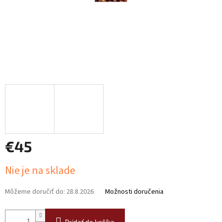
€45
Jednotková
Nie je na sklade
cena:
Môžeme doručiť do:
28.8.2026
Možnosti doručenia
Pridať do košíka