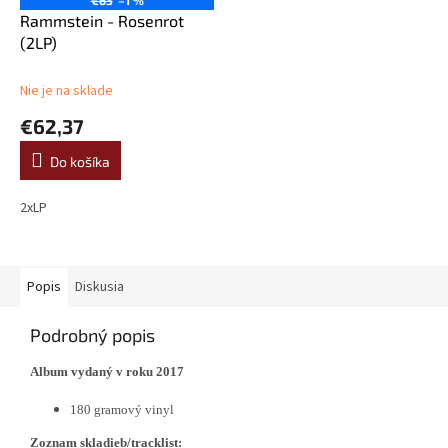
Rammstein - Rosenrot
(2LP)
Nie je na sklade
€62,37
Do košíka
2xLP
Popis
Diskusia
Podrobný popis
Album vydaný v roku 2017
180 gramový vinyl
Zoznam skladieb/tracklist: