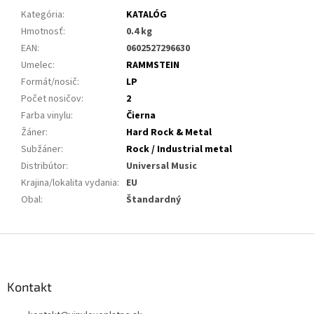
Kategória
:
KATALÓG
Hmotnosť
:
0.4 kg
EAN
:
0602527296630
Umelec
:
RAMMSTEIN
Formát/nosič
:
LP
Počet nosičov
:
2
Farba vinylu
:
Čierna
Žáner
:
Hard Rock & Metal
Subžáner
:
Rock / Industrial metal
Distribútor
:
Universal Music
Krajina/lokalita vydania
:
EU
Obal
:
Štandardný
Z
á
p
ä
Kontakt
t