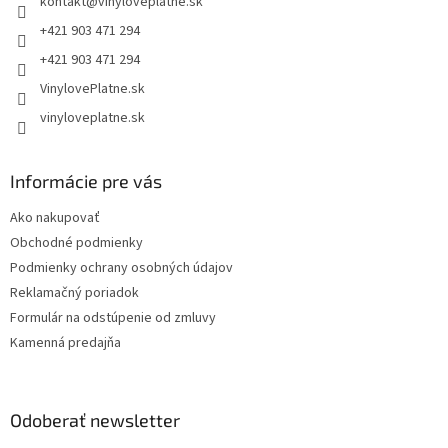
kontakt
@
vinyloveplatne.sk
i
e
+421 903 471 294
+421 903 471 294
VinylovePlatne.sk
vinyloveplatne.sk
Informácie pre vás
Ako nakupovať
Obchodné podmienky
Podmienky ochrany osobných údajov
Reklamačný poriadok
Formulár na odstúpenie od zmluvy
Kamenná predajňa
Odoberať newsletter