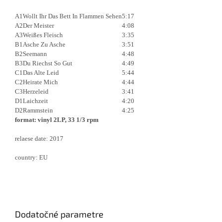
A1
Wollt Ihr Das Bett In Flammen Sehen
5:17
A2
Der Meister
4:08
A3
Weißes Fleisch
3:35
B1
Asche Zu Asche
3:51
B2
Seemann
4:48
B3
Du Riechst So Gut
4:49
C1
Das Alte Leid
5:44
C2
Heirate Mich
4:44
C3
Herzeleid
3:41
D1
Laichzeit
4:20
D2
Rammstein
4:25
format: vinyl 2LP, 33 1/3 rpm
relaese date: 2017
country: EU
Dodatočné parametre