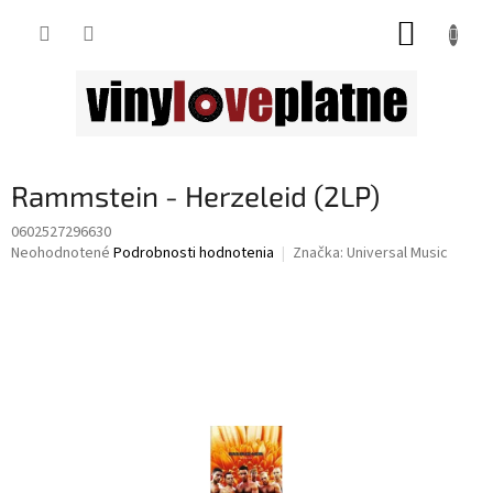
Prejsť
NÁKUP
na
obsah
KOŠÍK
Rammstein - Herzeleid (2LP)
0602527296630
Priemerné
Neohodnotené
Podrobnosti hodnotenia
Značka:
Universal Music
hodnotenie
produktu
je
0,0
z
5
hviezdičiek.