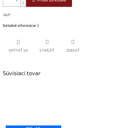
2xLP
Detailné informácie
OPÝTAŤ SA
STRÁŽIŤ
ZDIEĽAŤ
Súvisiaci tovar
€63
–1 %