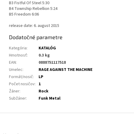
B3 Fistful Of Steel 5:30
B4 Township Rebellion 5:24
B5 Freedom 6:06
release date: 6. august 2015
Dodatočné parametre
Kategória
:
KATALÓG
Hmotnosť
:
0.3 kg
EAN
:
0888751117518
Umelec
:
RAGE AGAINST THE MACHINE
Formát/nosič
:
LP
Počet nosičov
:
1
Žáner
:
Rock
Subžáner
:
Funk Metal
Z
á
p