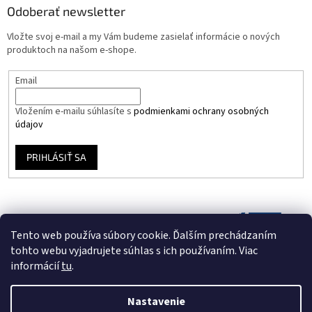
Odoberať newsletter
Vložte svoj e-mail a my Vám budeme zasielať informácie o nových
produktoch na našom e-shope.
Email
Vložením e-mailu súhlasíte s
podmienkami ochrany osobných
údajov
PRIHLÁSIŤ SA
Tento web používa súbory cookie. Ďalším prechádzaním
tohto webu vyjadrujete súhlas s ich používaním. Viac
informácií
tu
.
Nastavenie
Vytvoril Shoptet