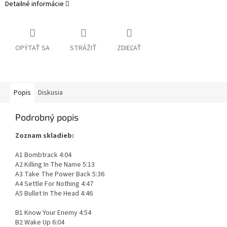
Detailné informácie
OPÝTAŤ SA
STRÁŽIŤ
ZDIEĽAŤ
Popis
Diskusia
Podrobný popis
Zoznam skladieb:
A1 Bombtrack 4:04
A2 Killing In The Name 5:13
A3 Take The Power Back 5:36
A4 Settle For Nothing 4:47
A5 Bullet In The Head 4:46
B1 Know Your Enemy 4:54
B2 Wake Up 6:04