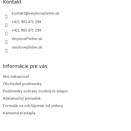
ä
Kontakt
t
kontakt
@
vinyloveplatne.sk
i
e
+421 903 471 294
+421 903 471 294
VinylovePlatne.sk
vinyloveplatne.sk
Informácie pre vás
Ako nakupovať
Obchodné podmienky
Podmienky ochrany osobných údajov
Reklamačný poriadok
Formulár na odstúpenie od zmluvy
Kamenná predajňa