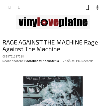
Prejsť
NÁKUP
na
obsah
KOŠÍK
RAGE AGAINST THE MACHINE Rage
Against The Machine
0888751117518
Priemerné
Neohodnotené
Podrobnosti hodnotenia
Značka:
EPIC Records
hodnotenie
produktu
je
0,0
z
5
hviezdičiek.