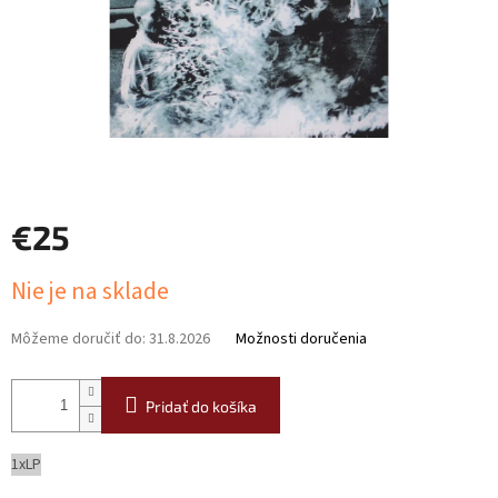
€25
Jednotková
Nie je na sklade
cena:
Môžeme doručiť do:
31.8.2026
Možnosti doručenia
Pridať do košíka
1xLP