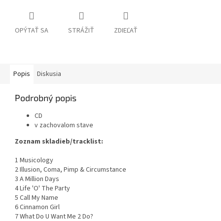
OPÝTAŤ SA
STRÁŽIŤ
ZDIEĽAŤ
Popis
Diskusia
Podrobný popis
CD
v zachovalom stave
Zoznam skladieb/tracklist:
1 Musicology
2 Illusion, Coma, Pimp & Circumstance
3 A Million Days
4 Life 'O' The Party
5 Call My Name
6 Cinnamon Girl
7 What Do U Want Me 2 Do?