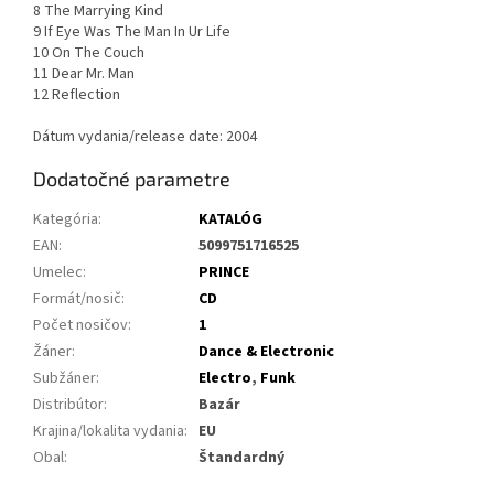
8 The Marrying Kind
9 If Eye Was The Man In Ur Life
10 On The Couch
11 Dear Mr. Man
12 Reflection
Dátum vydania/release date: 2004
Dodatočné parametre
Kategória
:
KATALÓG
EAN
:
5099751716525
Umelec
:
PRINCE
Formát/nosič
:
CD
Počet nosičov
:
1
Žáner
:
Dance & Electronic
Subžáner
:
Electro
,
Funk
Distribútor
:
Bazár
Krajina/lokalita vydania
:
EU
Obal
:
Štandardný