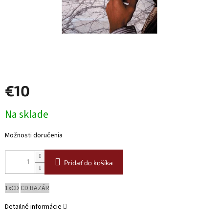
€10
Jednotková
Na sklade
cena:
Možnosti doručenia
Pridať do košíka
1xCD
CD BAZÁR
Detailné informácie