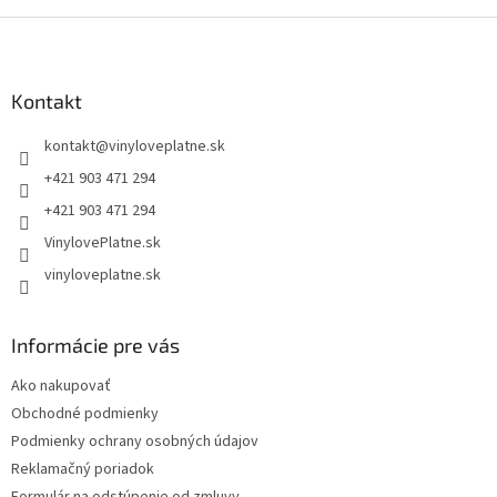
Z
á
p
ä
Kontakt
t
kontakt
@
vinyloveplatne.sk
i
e
+421 903 471 294
+421 903 471 294
VinylovePlatne.sk
vinyloveplatne.sk
Informácie pre vás
Ako nakupovať
Obchodné podmienky
Podmienky ochrany osobných údajov
Reklamačný poriadok