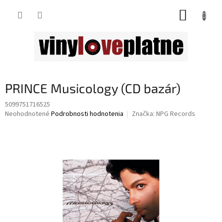
Prejsť
NÁKUP
na
obsah
KOŠÍK
PRINCE Musicology (CD bazár)
5099751716525
Priemerné
Neohodnotené
Podrobnosti hodnotenia
Značka:
NPG Records
hodnotenie
produktu
je
0,0
z
5
hviezdičiek.