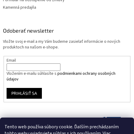
Formulár na odstúpenie od zmluvy
Kamenná predajňa
Odoberať newsletter
Vložte svoj e-mail a my Vám budeme zasielať informácie o nových
produktoch na našom e-shope.
Email
Vložením e-mailu súhlasíte s
podmienkami ochrany osobných
údajov
PRIHLÁSIŤ SA
Tento web používa súbory cookie. Ďalším prechádzaním
tohto webu vyjadrujete súhlas s ich používaním. Viac