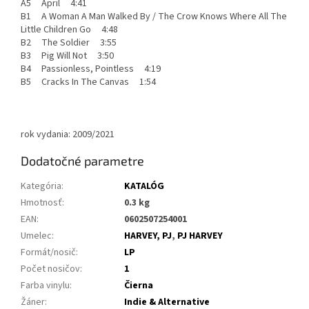
A5 April 4:41
B1 A Woman A Man Walked By / The Crow Knows Where All The
Little Children Go 4:48
B2 The Soldier 3:55
B3 Pig Will Not 3:50
B4 Passionless, Pointless 4:19
B5 Cracks In The Canvas 1:54
rok vydania: 2009/2021
Dodatočné parametre
Kategória
:
KATALÓG
Hmotnosť
:
0.3 kg
EAN
:
0602507254001
Umelec
:
HARVEY, PJ
,
PJ HARVEY
Formát/nosič
:
LP
Počet nosičov
:
1
Farba vinylu
:
Čierna
Žáner
:
Indie & Alternative