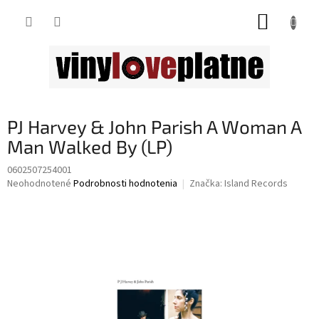
Prejsť
NÁKUP
na
obsah
KOŠÍK
PJ Harvey & John Parish A Woman A
Man Walked By (LP)
0602507254001
Priemerné
Neohodnotené
Podrobnosti hodnotenia
Značka:
Island Records
hodnotenie
produktu
je
0,0
z
5
hviezdičiek.