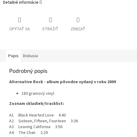
Detailné informácie
OPÝTAŤ SA
STRÁŽIŤ
ZDIEĽAŤ
Popis
Diskusia
Podrobný popis
Alternative Rock - album pôvodne vydaný v roku 2009
180 gramový vinyl
Zoznam skladieb/tracklist:
A1 Black Hearted Love 4:40
A2 Sixteen, Fifteen, Fourteen 3:36
A3 Leaving California 3:56
A4 The Chair 2:29