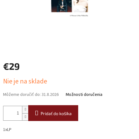
€29
Jednotková
Nie je na sklade
cena:
Môžeme doručiť do:
31.8.2026
Možnosti doručenia
Pridať do košíka
1xLP