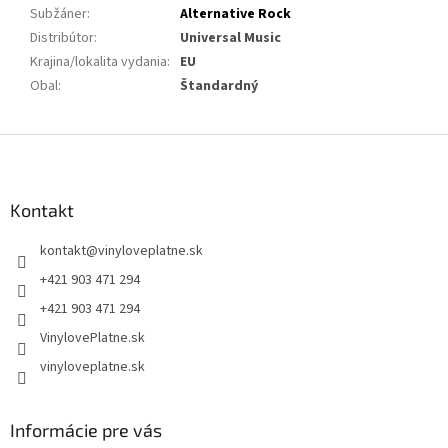
Subžáner
:
Alternative Rock
Distribútor
:
Universal Music
Krajina/lokalita vydania
:
EU
Obal
:
Štandardný
Z
á
p
ä
Kontakt
t
kontakt
@
vinyloveplatne.sk
i
e
+421 903 471 294
+421 903 471 294
VinylovePlatne.sk
vinyloveplatne.sk
Informácie pre vás