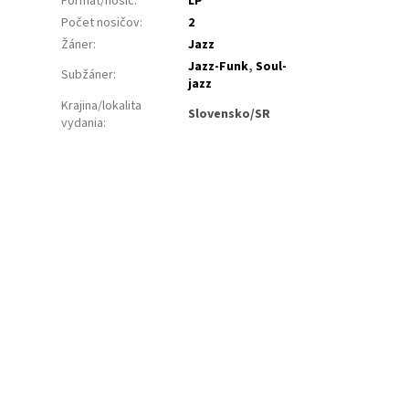
Formát/nosič
:
LP
Počet nosičov
:
2
Žáner
:
Jazz
Jazz-Funk
,
Soul-
Subžáner
:
jazz
Krajina/lokalita
Slovensko/SR
vydania
: