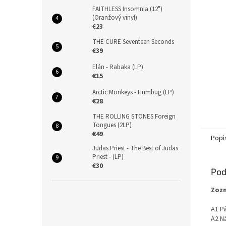
FAITHLESS Insomnia (12")
(Oranžový vinyl)
€23
THE CURE Seventeen Seconds
€39
Elán - Rabaka (LP)
€15
Arctic Monkeys - Humbug (LP)
€28
THE ROLLING STONES Foreign
Tongues (2LP)
€49
Popi
Judas Priest - The Best of Judas
Priest - (LP)
€30
Pod
Zozn
A1 Pá
A2 N