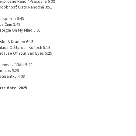
eúprosné Ráno / Pracovná 6:00
odobnosť Čisto Náhodná 3:51
rosperita 6:43
už Činu 3:42
eorgia On My Mind 5:08
íško A Kradmo 6:15
alada O Štyroch Koňoch 5:18
ecause Of Your Sad Eyes 5:25
ahovaví Vtáci 5:28
aracas 5:29
aturantky 4:08
ase date: 2025