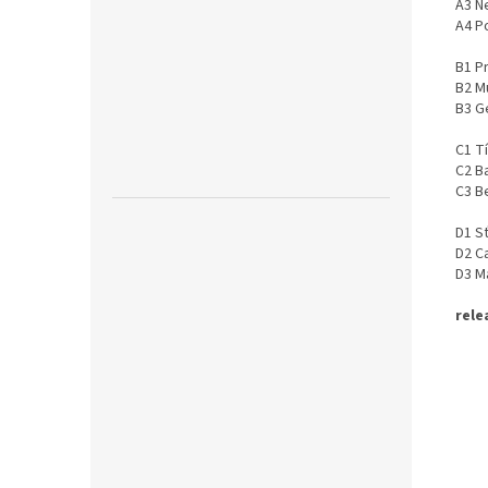
A3 N
A4 P
B1 P
B2 M
B3 G
C1 T
C2 B
C3 B
D1 Sť
D2 C
D3 M
rele