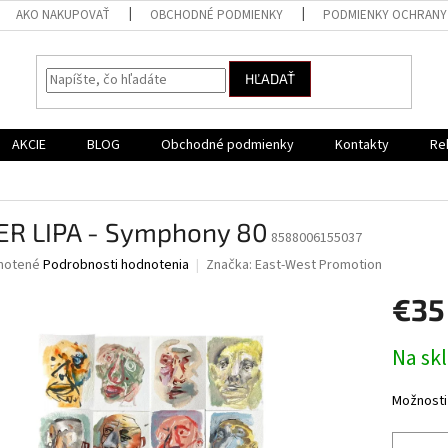
AKO NAKUPOVAŤ
OBCHODNÉ PODMIENKY
PODMIENKY OCHRANY
HĽADAŤ
AKCIE
BLOG
Obchodné podmienky
Kontakty
Re
ER LIPA - Symphony 80
8588006155037
né
notené
Podrobnosti hodnotenia
Značka:
East-West Promotion
nie
€35
u
Jednotk
Na sk
cena:
iek.
Možnosti