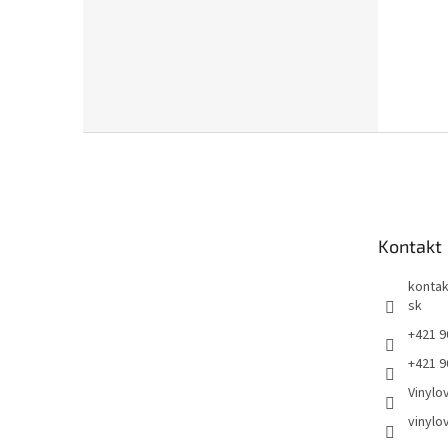
Z
á
p
ä
t
Kontakt
i
e
kontak
sk
+421 9
+421 9
Vinylo
vinylo