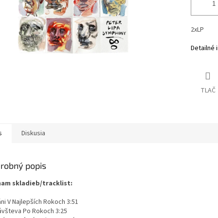
2xLP
Detailné 
TLAČ
s
Diskusia
robný popis
am skladieb/tracklist:
ni V Najlepších Rokoch 3:51
ávšteva Po Rokoch 3:25