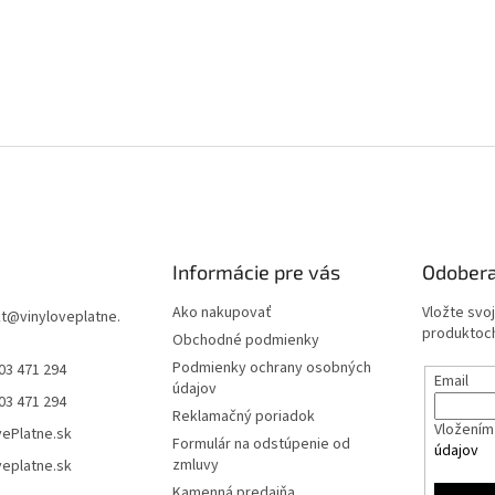
Informácie pre vás
Odobera
Ako nakupovať
Vložte svo
t
@
vinyloveplatne.
produktoch
Obchodné podmienky
Podmienky ochrany osobných
03 471 294
Email
údajov
03 471 294
Reklamačný poriadok
Vložením 
vePlatne.sk
Formulár na odstúpenie od
údajov
zmluvy
veplatne.sk
Kamenná predajňa