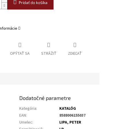
Pridať do košíka
informácie
OPÝTAŤ SA
STRÁŽIŤ
ZDIEĽAŤ
Dodatočné parametre
Kategória
:
KATALÓG
EAN
:
8588006155037
Umelec
:
LIPA, PETER