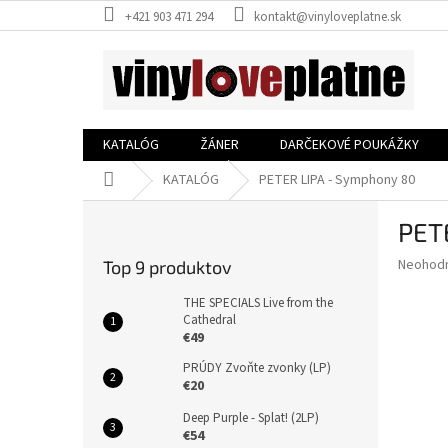
Prejsť
+421 903 471 294
kontakt@vinyloveplatne.sk
na
obsah
KATALÓG
ŽÁNER
DARČEKOVÉ POUKÁŽKY
Domov
KATALÓG
PETER LIPA - Symphony 80
B
PET
o
č
Priemer
Neohod
Top 9 produktov
n
hodnote
ý
produkt
THE SPECIALS Live from the
p
Cathedral
je
€49
0,0
a
z
n
PRÚDY Zvoňte zvonky (LP)
5
e
€20
hviezdič
l
Deep Purple - Splat! (2LP)
€54