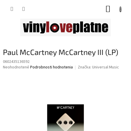
Prejsť
NÁKUP
na
obsah
KOŠÍK
Paul McCartney McCartney III (LP)
0602435136592
Priemerné
Neohodnotené
Podrobnosti hodnotenia
Značka:
Universal Music
hodnotenie
produktu
je
0,0
z
5
hviezdičiek.