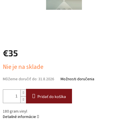
€35
Jednotková
Nie je na sklade
cena:
Môžeme doručiť do:
31.8.2026
Možnosti doručenia
Pridať do košíka
180 gram.vinyl
Detailné informácie