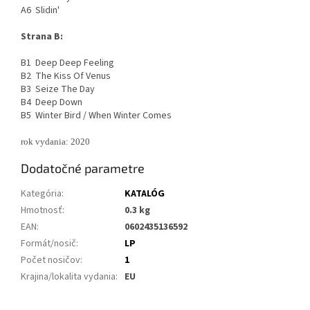
A6 Slidin'
Strana B:
B1 Deep Deep Feeling
B2 The Kiss Of Venus
B3 Seize The Day
B4 Deep Down
B5 Winter Bird / When Winter Comes
rok vydania: 2020
Dodatočné parametre
Kategória
:
KATALÓG
Hmotnosť
:
0.3 kg
EAN
:
0602435136592
Formát/nosič
:
LP
Počet nosičov
:
1
Krajina/lokalita vydania
:
EU