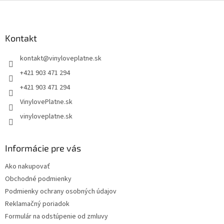
Z
á
p
ä
Kontakt
t
kontakt
@
vinyloveplatne.sk
i
e
+421 903 471 294
+421 903 471 294
VinylovePlatne.sk
vinyloveplatne.sk
Informácie pre vás
Ako nakupovať
Obchodné podmienky
Podmienky ochrany osobných údajov
Reklamačný poriadok
Formulár na odstúpenie od zmluvy