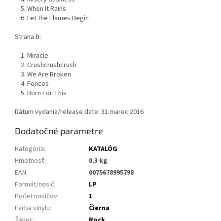
5. When It Rains
6. Let the Flames Begin
Strana B:
1. Miracle
2. Crushcrushcrush
3. We Are Broken
4. Fences
5. Born For This
Dátum vydania/release date: 31.marec 2016
Dodatočné parametre
Kategória
:
KATALÓG
Hmotnosť
:
0.3 kg
EAN
:
0075678995798
Formát/nosič
:
LP
Počet nosičov
:
1
Farba vinylu
:
Čierna
Žáner
:
Rock