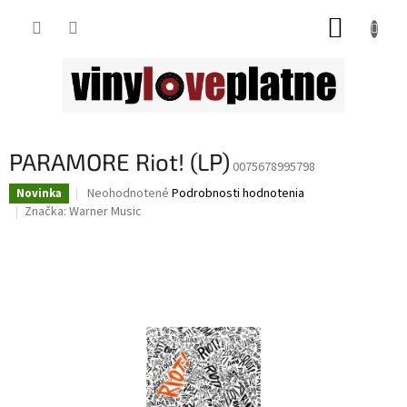
Prejsť
NÁKUP
na
obsah
KOŠÍK
PARAMORE Riot! (LP)
0075678995798
Priemerné
Neohodnotené
Podrobnosti hodnotenia
Novinka
hodnotenie
Značka:
Warner Music
produktu
je
0,0
z
5
hviezdičiek.