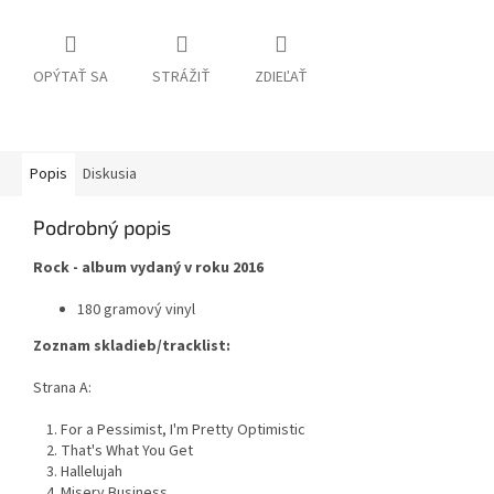
OPÝTAŤ SA
STRÁŽIŤ
ZDIEĽAŤ
Popis
Diskusia
Podrobný popis
Rock - album vydaný v roku 2016
180 gramový vinyl
Zoznam skladieb/tracklist:
Strana A:
1. For a Pessimist, I'm Pretty Optimistic
2. That's What You Get
3. Hallelujah
4. Misery Business