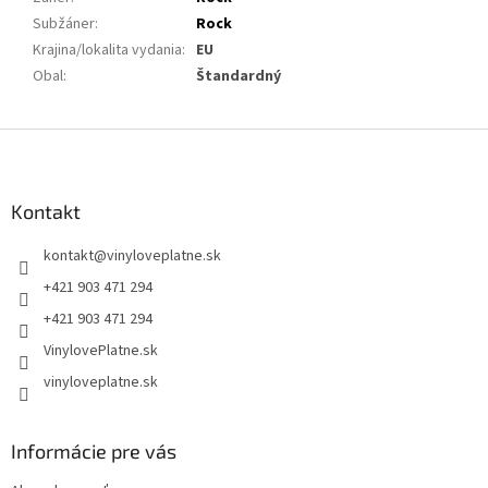
Subžáner
:
Rock
Krajina/lokalita vydania
:
EU
Obal
:
Štandardný
Z
á
p
ä
Kontakt
t
kontakt
@
vinyloveplatne.sk
i
e
+421 903 471 294
+421 903 471 294
VinylovePlatne.sk
vinyloveplatne.sk
Informácie pre vás