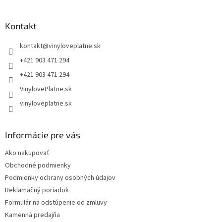
á
p
ä
Kontakt
t
kontakt
@
vinyloveplatne.sk
i
e
+421 903 471 294
+421 903 471 294
VinylovePlatne.sk
vinyloveplatne.sk
Informácie pre vás
Ako nakupovať
Obchodné podmienky
Podmienky ochrany osobných údajov
Reklamačný poriadok
Formulár na odstúpenie od zmluvy
Kamenná predajňa