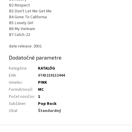
B2 Respect
B3 Don't Let Me Get Me
B4 Gone To California
B5 Lonely Girl
B6 My Vietnam
B7 Catch-22
date release: 2001
Dodatočné parametre
Kategória
:
KATALÓG
EAN
:
0743219132444
Umelec
:
P!NK
Formát/nosič
:
MC
Počet nosičov
:
1
Subžáner
:
Pop Rock
Obal
:
Štandardný
Z