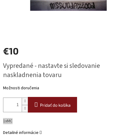
€10
Jednotková
Vypredané - nastavte si sledovanie
cena:
naskladnenia tovaru
Možnosti doručenia
Pridať do košíka
1xMC
Detailné informácie