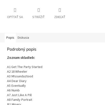
OPÝTAŤ SA
STRÁŽIŤ
ZDIEĽAŤ
Popis
Diskusia
Podrobný popis
Zoznam skladieb:
A1 Get The Party Started
A2 18 Wheeler
A3 M!ssundaztood
A4 Dear Diary
A5 Eventually
A6 Numb
A7 Just Like A Pill
A8 Family Portrait
B1 Misery