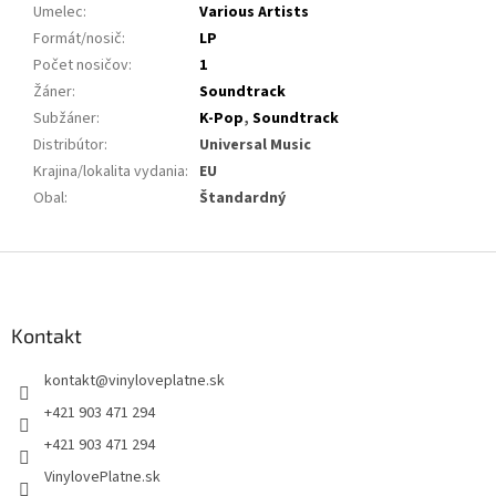
Umelec
:
Various Artists
Formát/nosič
:
LP
Počet nosičov
:
1
Žáner
:
Soundtrack
Subžáner
:
K-Pop
,
Soundtrack
Distribútor
:
Universal Music
Krajina/lokalita vydania
:
EU
Obal
:
Štandardný
Z
á
p
ä
Kontakt
t
kontakt
@
vinyloveplatne.sk
i
e
+421 903 471 294
+421 903 471 294
VinylovePlatne.sk