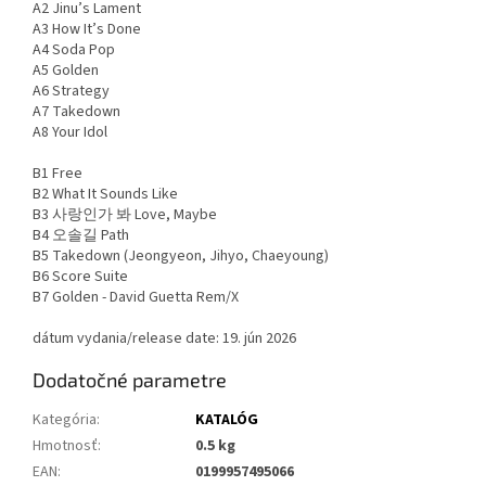
A2 Jinu’s Lament
A3 How It’s Done
A4 Soda Pop
A5 Golden
A6 Strategy
A7 Takedown
A8 Your Idol
B1 Free
B2 What It Sounds Like
B3 사랑인가 봐 Love, Maybe
B4 오솔길 Path
B5 Takedown (Jeongyeon, Jihyo, Chaeyoung)
B6 Score Suite
B7 Golden - David Guetta Rem/X
dátum vydania/release date: 19. jún 2026
Dodatočné parametre
Kategória
:
KATALÓG
Hmotnosť
:
0.5 kg
EAN
:
0199957495066