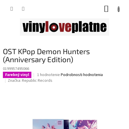
Prejsť
NÁKUP
na
obsah
KOŠÍK
OST KPop Demon Hunters
(Anniversary Edition)
0199957495066
Priemerné
1 hodnotenie
Podrobnosti hodnotenia
Farebný vinyl
hodnotenie
Značka:
Republic Records
produktu
je
5,0
z
5
hviezdičiek.