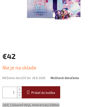
€42
Jednotková
Nie je na sklade
cena:
Môžeme doručiť do:
28.8.2026
Možnosti doručenia
Pridať do košíka
1xLP, Coloured Vinyl, Anniversary Edition