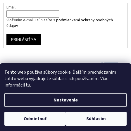
Email
Vložením e-mailu súhlasíte s
podmienkami ochrany osobných
údajov
PRIHLÁSIŤ SA
Tento web používa súbory cookie. Ďalším prechádzaním
tohto webu vyjadrujete súhlas s ich používaním. Viac
informácií
tu
.
Nastavenie
Vytvoril Shoptet
Odmietnuť
Súhlasím
Copyright 2026
Vinyloveplatne.sk
. Všetky práva vyhradené.