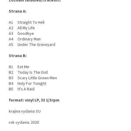
Zoznam skladieb/tracklist:
Strana A:
A1 Straight To Hell
A2 All My Life
A3 Goodbye
A4 Ordinary Man
A5 Under The Graveyard
Strana B:
B1 Eat Me
B2 Today Is The End
B3 Scary Little Green Men
B4 Holy For Tonight
B5 It's A Raid
format: vinyl LP, 33 1/3rpm
krajina vydania: EU
rok vydania: 2020