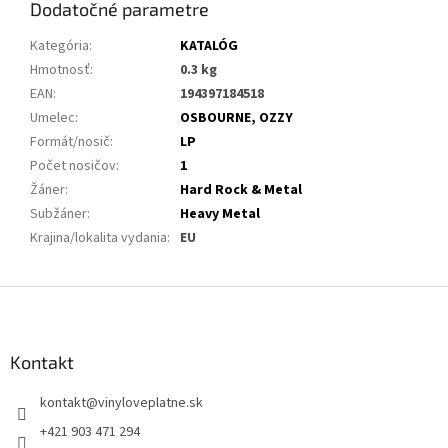
Dodatočné parametre
Kategória
:
KATALÓG
Hmotnosť
:
0.3 kg
EAN
:
194397184518
Umelec
:
OSBOURNE, OZZY
Formát/nosič
:
LP
Počet nosičov
:
1
Žáner
:
Hard Rock & Metal
Subžáner
:
Heavy Metal
Krajina/lokalita vydania
:
EU
Z
á
p
ä
Kontakt
t
kontakt
@
vinyloveplatne.sk
i
e
+421 903 471 294