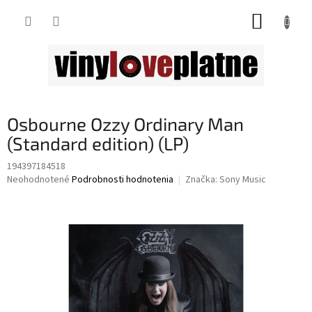
Prejsť
NÁKUP
na
obsah
KOŠÍK
Osbourne Ozzy Ordinary Man
(Standard edition) (LP)
194397184518
Priemerné
Neohodnotené
Podrobnosti hodnotenia
Značka:
Sony Music
hodnotenie
produktu
je
0,0
z
5
hviezdičiek.