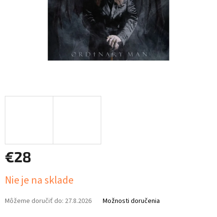
€28
Jednotková
Nie je na sklade
cena:
Môžeme doručiť do:
27.8.2026
Možnosti doručenia